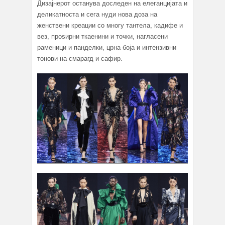
Дизајнерот останува доследен на елеганцијата и
деликатноста и сега нуди нова доза на
женствени креации со многу тантела, кадифе и
вез, проѕирни ткаенини и точки, нагласени
раменици и панделки, црна боја и интензивни
тонови на смарагд и сафир.