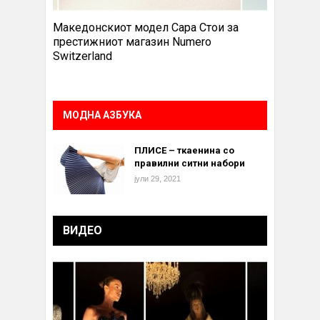
Македонскиот модел Сара Стои за
престижниот магазин Numero
Switzerland
МОДНА АЗБУКА
ПЛИСЕ – ткаенина со
правилни ситни набори
јули 29, 2021
ВИДЕО