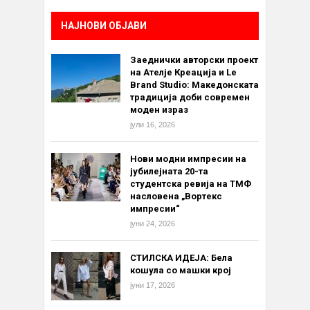
НАЈНОВИ ОБЈАВИ
Заеднички авторски проект
на Ателје Креација и Le
Brand Studio: Македонската
традиција доби современ
моден израз
јули 16, 2026
Нови модни импресии на
јубилејната 20-та
студентска ревија на ТМФ
насловена „Вортекс
импресии“
јуни 24, 2026
СТИЛСКА ИДЕЈА: Бела
кошула со машки крој
јуни 17, 2026