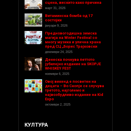
сцена, вискито како причина
март 31, 2026
Витаминска бомба од 17
состојки
јануари 9, 2026
Предновогодишнa зимска
магија на Winter Festival со
многу музика и улична храна
пред СЦ „Борис Трајковски
декември 24, 2025
Денеска почнува петтото
јубилејно издание на SKOPJE
WHISKEY FEST
ноември 6, 2025
Овој викенд е посветен на
децата – Во Скопје се случува
третото, најголемо и
највозбудливо издание на Kid
Expo
октомври 2, 2025
КУЛТУРА