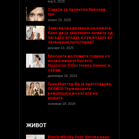
мај 6, 2026
Совети за пролетен блескав
тен
април 15, 2025
Зимски предизвици на кожата:
Како да ја заштитите кожата од
загаден воздух и сув воздух во
затворени простории?
јануари 13, 2025
Блеснете во Новата година со
иновативниот Eucerin
Hyaluron-Filler Ноќен пилинг и
серум
декември 16, 2024
Грин Мастер Ви ја претставува
GESKE® Германската
револуција во негата на
кожата
ноември 18, 2024
ЖИВОТ
Bitola Whisky Fest: Битола како