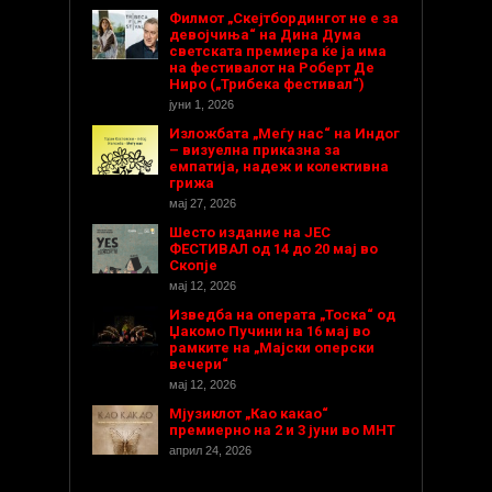
Филмот „Скејтбордингот не е за
девојчиња“ на Дина Дума
светската премиера ќе ја има
на фестивалот на Роберт Де
Ниро („Трибека фестивал“)
јуни 1, 2026
Изложбата „Меѓу нас“ на Индог
– визуелна приказна за
емпатија, надеж и колективна
грижа
мај 27, 2026
Шесто издание на ЈЕС
ФЕСТИВАЛ од 14 до 20 мај во
Скопје
мај 12, 2026
Изведба на операта „Тоска“ од
Џакомо Пучини на 16 мај во
рамките на „Мајски оперски
вечери“
мај 12, 2026
Мјузиклот „Као какао“
премиерно на 2 и 3 јуни во МНТ
април 24, 2026