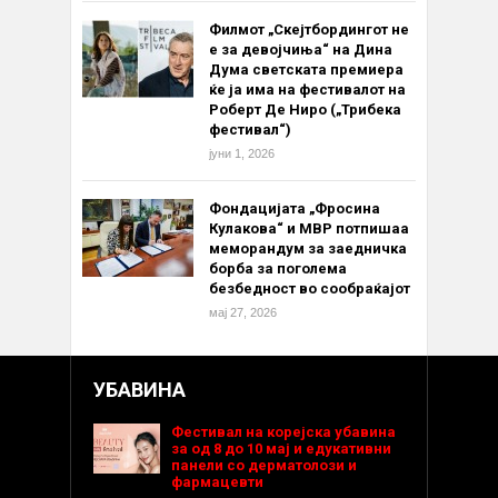
Филмот „Скејтбордингот не
е за девојчиња“ на Дина
Дума светската премиера
ќе ја има на фестивалот на
Роберт Де Ниро („Трибека
фестивал“)
јуни 1, 2026
Фондацијата „Фросина
Кулакова“ и МВР потпишаа
меморандум за заедничка
борба за поголема
безбедност во сообраќајот
мај 27, 2026
УБАВИНА
Фестивал на корејска убавина
за од 8 до 10 мај и едукативни
панели со дерматолози и
фармацевти