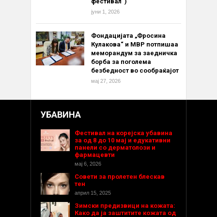
фестивал“)
јуни 1, 2026
Фондацијата „Фросина
Кулакова“ и МВР потпишаа
меморандум за заедничка
борба за поголема
безбедност во сообраќајот
мај 27, 2026
УБАВИНА
Фестивал на корејска убавина
за од 8 до 10 мај и едукативни
панели со дерматолози и
фармацевти
мај 6, 2026
Совети за пролетен блескав
тен
април 15, 2025
Зимски предизвици на кожата:
Како да ја заштитите кожата од