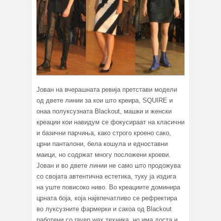
Јован на вчерашната ревија претстави модели
од двете линии за кои што креира, SQUIRE и
онаа полуксузната Blackout, машки и женски
креации кои навидум се фокусираат на класични
и базични парчиња, како строго кроено сако,
црни панталони, бела кошула и едноставни
маици, но содржат многу посложени кроеви.
Јован и во двете линии не само што продожува
со својата автентична естетика, туку ја издига
на уште повисоко ниво. Во креациите доминира
црната боја, која највпечатливо се рефректира
во луксузните фармерки и сакоа од Blackout
работени со raven wax техника, но има доста и