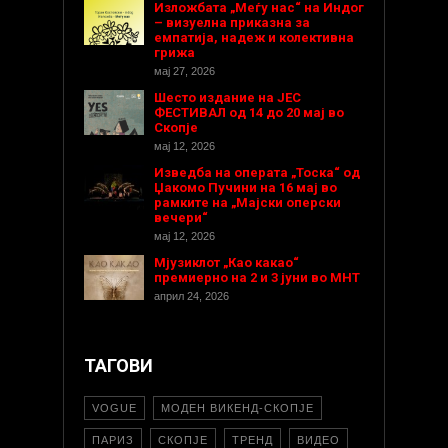
Изложбата „Меѓу нас“ на Индог
– визуелна приказна за
емпатија, надеж и колективна
грижа
мај 27, 2026
Шесто издание на ЈЕС
ФЕСТИВАЛ од 14 до 20 мај во
Скопје
мај 12, 2026
Изведба на операта „Тоска“ од
Џакомо Пучини на 16 мај во
рамките на „Мајски оперски
вечери“
мај 12, 2026
Мјузиклот „Као какао“
премиерно на 2 и 3 јуни во МНТ
април 24, 2026
ТАГОВИ
VOGUE
МОДЕН ВИКЕНД-СКОПЈЕ
ПАРИЗ
СКОПЈЕ
ТРЕНД
ВИДЕО