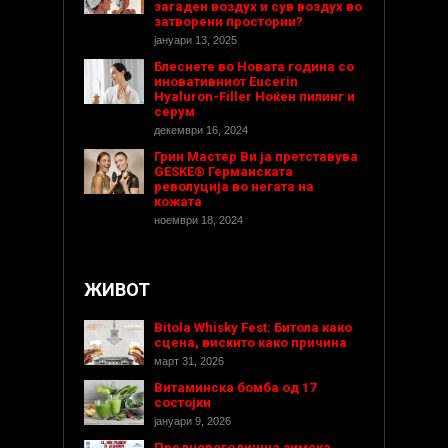
загаден воздух и сув воздух во
затворени простории?
јануари 13, 2025
Блеснете во Новата година со
иновативниот Eucerin
Hyaluron-Filler Ноќен пилинг и
серум
декември 16, 2024
Грин Мастер Ви ја претставува
GESKE® Германската
револуција во негата на
кожата
ноември 18, 2024
ЖИВОТ
Bitola Whisky Fest: Битола како
сцена, вискито како причина
март 31, 2026
Витаминска бомба од 17
состојки
јануари 9, 2026
Предновогодишнa зимска