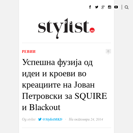
ДОМА
МОДА
СТИЛ
УБАВИНА
ЖИВОТ
КУЛТУРА
@РАБОТА
ГАЛЕРИЈА
ИЗЛОГ
КОНТАКТ
РЕВИИ
0
Успешна фузија од
идеи и кроеви во
креациите на Јован
Петровски за SQUIRE
и Blackout
·
Од
stylist
@StylistMKD
На октомври 24, 2014