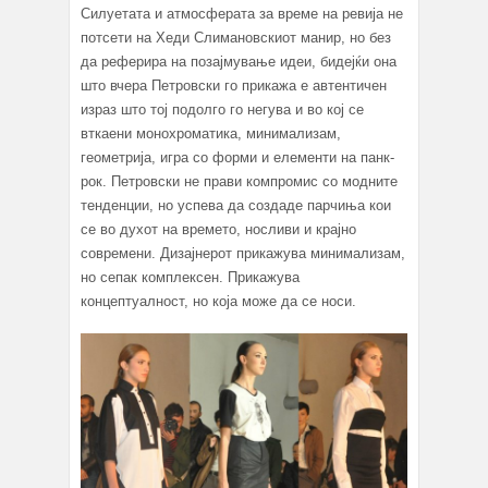
Силуетата и атмосферата за време на ревија не
потсети на Хеди Слимановскиот манир, но без
да реферира на позајмување идеи, бидејќи она
што вчера Петровски го прикажа е автентичен
израз што тој подолго го негува и во кој се
вткаени монохроматика, минимализам,
геометрија, игра со форми и елементи на панк-
рок. Петровски не прави компромис со модните
тенденции, но успева да создаде парчиња кои
се во духот на времето, носливи и крајно
современи. Дизајнерот прикажува минимализам,
но сепак комплексен. Прикажува
концептуалност, но која може да се носи.