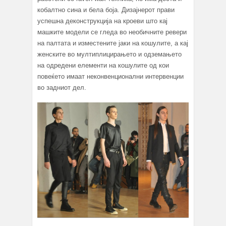
кобалтно сина и бела боја. Дизајнерот прави
успешна деконструкција на кроеви што кај
машките модели се гледа во необичните ревери
на палтата и изместените јаки на кошулите, а кај
женските во мултиплицирањето и одземањето
на одредени елементи на кошулите од кои
повеќето имаат неконвенционални интервенции
во задниот дел.