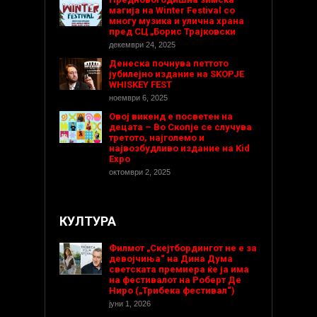
магија на Winter Festival со
многу музика и улична храна
пред СЦ „Борис Трајковски
декември 24, 2025
Денеска почнува петтото
јубилејно издание на SKOPJE
WHISKEY FEST
ноември 6, 2025
Овој викенд е посветен на
децата – Во Скопје се случува
третото, најголемо и
највозбудливо издание на Kid
Expo
октомври 2, 2025
КУЛТУРА
Филмот „Скејтбордингот не е за
девојчиња“ на Дина Дума
светската премиера ќе ја има
на фестивалот на Роберт Де
Ниро („Трибека фестивал“)
јуни 1, 2026