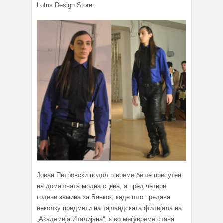
Lotus Design Store.
Јован Петровски подолго време беше присутен
на домашната модна сцена, а пред четири
години замина за Банкок, каде што предава
неколку предмети на тајландската филијала на
„Академија Италијана“, а во меѓувреме стана