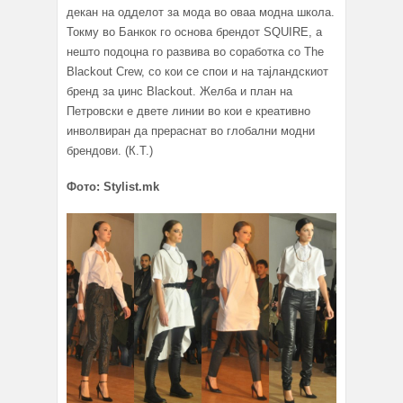
декан на одделот за мода во оваа модна школа.
Токму во Банкок го основа брендот SQUIRE, а
нешто подоцна го развива во соработка со The
Blackout Crew, со кои се спои и на тајландскиот
бренд за џинс Blackout. Желба и план на
Петровски е двете линии во кои е креативно
инволвиран да прераснат во глобални модни
брендови. (К.Т.)
Фото: Stylist.mk