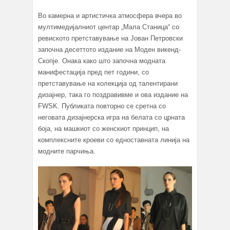
Во камерна и артистичка атмосфера вчера во
мултимедијалниот центар „Мала Станица“ со
ревиското претставување на Јован Петровски
започна десеттото издание на Моден викенд-
Скопје. Онака како што започна модната
манифестација пред пет години, со
претставување на колекција од талентирани
дизајнер, така го поздравивме и ова издание на
FWSK. Публиката повторно се сретна со
неговата дизајнерска игра на белата со црната
боја, на машкиот со женскиот принцип, на
комплексните кроеви со едноставната линија на
модните парчиња.