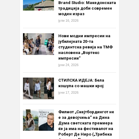
Brand Studio: Македонската
традиција доби современ
моден израз
јули 16, 2026
Нови модни импресии на
јубилејната 20-та
студентска ревија на ТМФ
насловена „Вортекс
импресии“
јуни 24, 2026
СТИЛСКА ИДЕЈА: Бела
кошула со машки крој
јуни 17, 2026
Филмот „Скејтбордингот не
е за девојчиња“ на Дина
Дума светската премиера
ќе ја има на фестивалот на
Роберт Де Ниро („Трибека