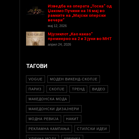
Изведба на операта „Тоска“ од
Џакомо Пучини на 16 мај во
рамките на „Мајски оперски
вечери“
мај 12, 2026
Мјузиклот „Као какао“
премиерно на 2 и 3 јуни во МНТ
април 24, 2026
ТАГОВИ
VOGUE
МОДЕН ВИКЕНД-СКОПЈЕ
ПАРИЗ
СКОПЈЕ
ТРЕНД
ВИДЕО
МАКЕДОНСКА МОДА
МАКЕДОНСКИ ДИЗАЈНЕРИ
МОДНА РЕВИЈА
НАКИТ
РЕКЛАМНА КАМПАЊА
СТИЛСКИ ИДЕИ
УЛИЧНА МОДА
ШМИНКА