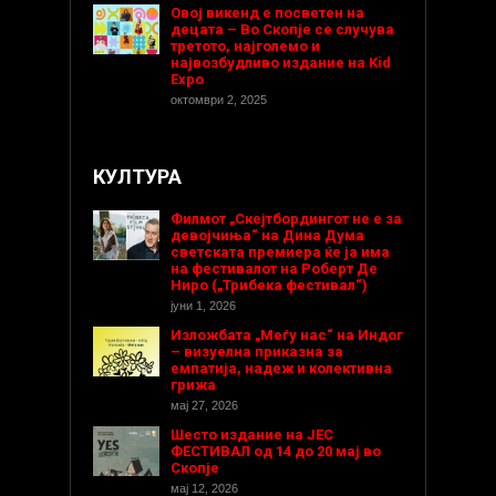
Овој викенд е посветен на
децата – Во Скопје се случува
третото, најголемо и
највозбудливо издание на Kid
Expo
октомври 2, 2025
КУЛТУРА
Филмот „Скејтбордингот не е за
девојчиња“ на Дина Дума
светската премиера ќе ја има
на фестивалот на Роберт Де
Ниро („Трибека фестивал“)
јуни 1, 2026
Изложбата „Меѓу нас“ на Индог
– визуелна приказна за
емпатија, надеж и колективна
грижа
мај 27, 2026
Шесто издание на ЈЕС
ФЕСТИВАЛ од 14 до 20 мај во
Скопје
мај 12, 2026