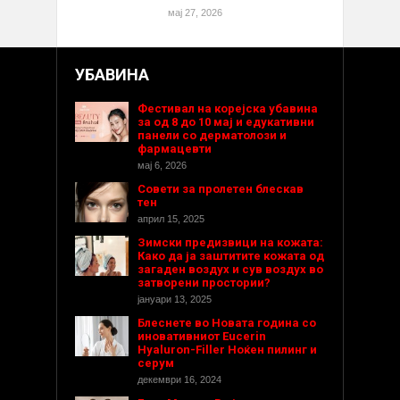
мај 27, 2026
УБАВИНА
Фестивал на корејска убавина
за од 8 до 10 мај и едукативни
панели со дерматолози и
фармацевти
мај 6, 2026
Совети за пролетен блескав
тен
април 15, 2025
Зимски предизвици на кожата:
Како да ја заштитите кожата од
загаден воздух и сув воздух во
затворени простории?
јануари 13, 2025
Блеснете во Новата година со
иновативниот Eucerin
Hyaluron-Filler Ноќен пилинг и
серум
декември 16, 2024