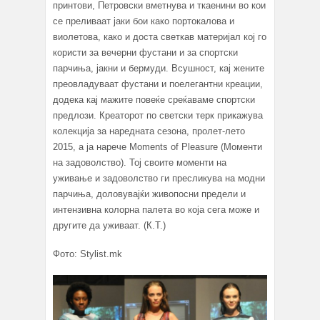
принтови, Петровски вметнува и ткаенини во кои
се преливаат јаки бои како портокалова и
виолетова, како и доста светкав материјал кој го
користи за вечерни фустани и за спортски
парчиња, јакни и бермуди. Всушност, кај жените
преовладуваат фустани и поелегантни креации,
додека кај мажите повеќе среќаваме спортски
предлози. Креаторот по светски терк прикажува
колекција за наредната сезона, пролет-лето
2015, а ја нарече Moments of Pleasure (Моменти
на задоволство). Тој своите моменти на
уживање и задоволство ги пресликува на модни
парчиња, доловувајќи живопосни предели и
интензивна колорна палета во која сега може и
другите да уживаат. (К.Т.)
Фото: Stylist.mk