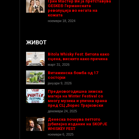
Грин Мастер Ви ја претставува
GESKE® Германската
револуција во негата на
кожата
ноември 18, 2024
ЖИВОТ
Bitola Whisky Fest: Битола како
сцена, вискито како причина
март 31, 2026
Витаминска бомба од 17
состојки
јануари 9, 2026
Предновогодишнa зимска
магија на Winter Festival со
многу музика и улична храна
пред СЦ „Борис Трајковски
декември 24, 2025
Денеска почнува петтото
јубилејно издание на SKOPJE
WHISKEY FEST
ноември 6, 2025