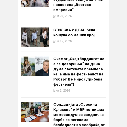
насловена „Вортекс
импресии“
јуни 24, 2026
СТИЛСКА ИДЕЈА: Бела
кошула со машки крој
јуни 17, 2026
Филмот „Скејтбордингот не
е за девојчиња“ на Дина
Дума светската премиера
ќе ја има на фестивалот на
Роберт Де Ниро („Трибека
фестивал“)
јуни 1, 2026
Фондацијата „Фросина
Кулакова“ и МВР потпишаа
меморандум за заедничка
борба за поголема
безбедност во сообраќајот