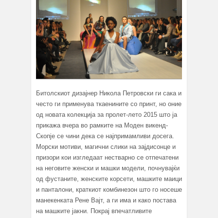
Битолскиот дизајнер Никола Петровски ги сака и
често ги применува ткаенините со принт, но оние
од новата колекција за пролет-лето 2015 што ја
прикажа вчера во рамките на Моден викенд-
Скопје се чини дека се најпримамливи досега.
Морски мотиви, магични слики на зајдисонце и
призори кои изгледаат нестварно се отпечатени
на неговите женски и машки модели, почнувајќи
од фустаните, женските корсети, машките маици
и панталони, краткиот комбинезон што го носеше
манекенката Рене Вајт, а ги има и како постава
на машките јакни. Покрај впечатливите