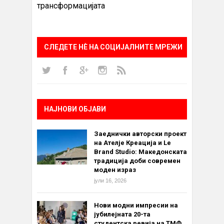
трансформацијата
СЛЕДЕТЕ НÈ НА СОЦИЈАЛНИТЕ МРЕЖИ
НАЈНОВИ ОБЈАВИ
Заеднички авторски проект
на Ателје Креација и Le
Brand Studio: Македонската
традиција доби современ
моден израз
јули 16, 2026
Нови модни импресии на
јубилејната 20-та
студентска ревија на ТМФ