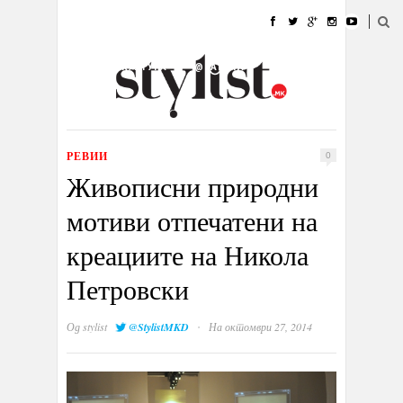
ДОМА
МОДА
СТИЛ
УБАВИНА
ЖИВОТ
КУЛТУРА
@РАБОТА
ГАЛЕРИЈА
ИЗЛОГ
КОНТАКТ
РЕВИИ
0
Живописни природни
мотиви отпечатени на
креациите на Никола
Петровски
·
Од
stylist
@StylistMKD
На октомври 27, 2014