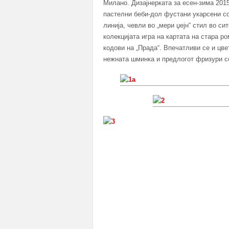
Милано. Дизајнерката за есен-зима 201
пастелни беби-дол фустани укарсени со
линија, чевли во „мери џејн“ стил во си
колекцијата игра на картата на стара р
кодови на „Прада“. Впечатливи се и цве
нежната шминка и предлогот фризури со