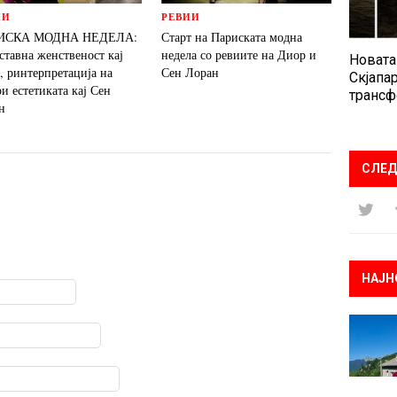
ИИ
РЕВИИ
ИСКА МОДНА НЕДЕЛА:
Старт на Париската модна
ставна женственост кај
недела со ревиите на Диор и
Новата
, ринтерпретација на
Сен Лоран
Скјапар
и естетиката кај Сен
трансф
н
СЛЕД
НАЈН