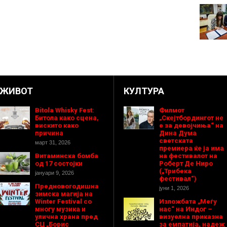
ЖИВОТ
КУЛТУРА
Bitola Whisky Fest:
Филмот
Битола како сцена,
„Скејтбордингот не
вискито како
е за девојчиња“ на
причина
Дина Дума
светската
март 31, 2026
премиера ќе ја има
Витаминска бомба
на фестивалот на
од 17 состојки
Роберт Де Ниро
(„Трибека
јануари 9, 2026
фестивал“)
Предновогодишнa
јуни 1, 2026
зимска магија на
Winter Festival со
Изложбата „Меѓу
многу музика и
нас“ на Индог –
улична храна пред
визуелна приказна
СЦ „Борис
за емпатија, надеж