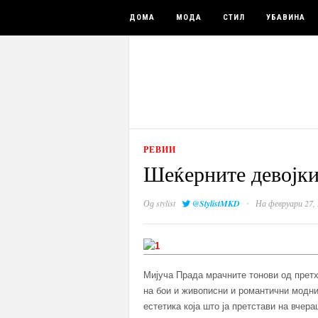
ДОМА
МОДА
СТИЛ
УБАВИНА
РЕВИИ
Шеќерните девојки
·
Од
stylist
@StylistMKD
На февруари 27,
Мијуча Прада мрачните тонови од претх
на бои и живописни и романтични модни
естетика која што ја претстави на вчер