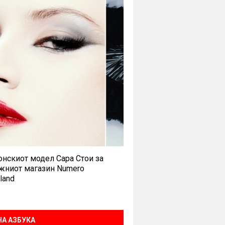
нскиот модел Сара Стои за
жниот магазин Numero
land
А АЗБУКА