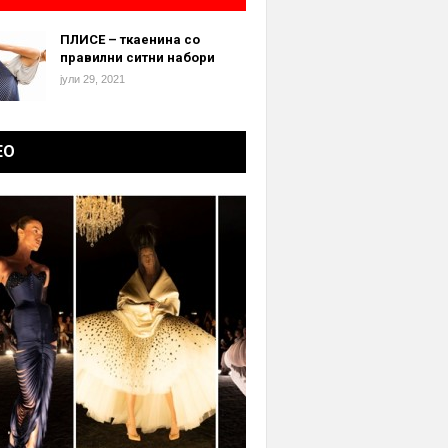
ПЛИСЕ – ткаенина со
правилни ситни набори
јули 29, 2021
ЕО