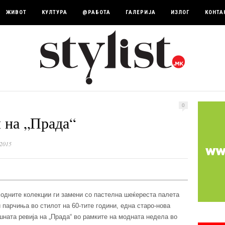
ЖИВОТ
КУЛТУРА
@РАБОТА
ГАЛЕРИЈА
ИЗЛОГ
КОНТА
0
 на „Прада“
 2015
одните колекции ги замени со пастелна шеќереста палета
 парчиња во стилот на 60-тите години, една старо-нова
ашната ревија на „Прада“ во рамките на модната недела во