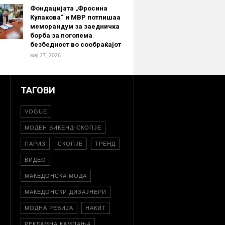
Фондацијата „Фросина
Кулакова“ и МВР потпишаа
меморандум за заедничка
борба за поголема
безбедност во сообраќајот
мај 27, 2026
ТАГОВИ
VOGUE
МОДЕН ВИКЕНД-СКОПЈЕ
ПАРИЗ
СКОПЈЕ
ТРЕНД
ВИДЕО
МАКЕДОНСКА МОДА
МАКЕДОНСКИ ДИЗАЈНЕРИ
МОДНА РЕВИЈА
НАКИТ
РЕКЛАМНА КАМПАЊА