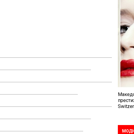
Македо
прести
Switzer
МОДН