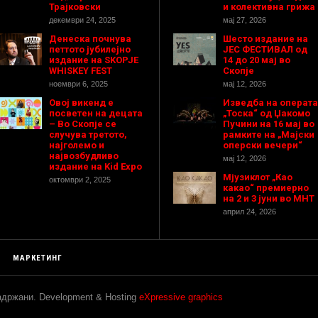
Трајковски
и колективна грижа
декември 24, 2025
мај 27, 2026
Денеска почнува
Шесто издание на
петтото јубилејно
ЈЕС ФЕСТИВАЛ од
издание на SKOPJE
14 до 20 мај во
WHISKEY FEST
Скопје
ноември 6, 2025
мај 12, 2026
Овој викенд е
Изведба на операта
посветен на децата
„Тоска“ од Џакомо
– Во Скопје се
Пучини на 16 мај во
случува третото,
рамките на „Мајски
најголемо и
оперски вечери“
највозбудливо
мај 12, 2026
издание на Kid Expo
Мјузиклот „Као
октомври 2, 2025
какао“ премиерно
на 2 и 3 јуни во МНТ
април 24, 2026
МАРКЕТИНГ
задржани. Development & Hosting
eXpressive graphics