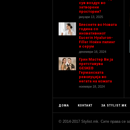
сув воздух во
затворени
простории?
јануари 13, 2025
Блеснете во Новата
година со
иновативниот
Eucerin Hyaluron-
Filler Ноќен пилинг
и серум
декември 16, 2024
Грин Мастер Ви ја
претставува
GESKE®
Германската
револуција во
негата на кожата
ноември 18, 2024
ДОМА
КОНТАКТ
ЗА STYLIST.MK
© 2014-2017 Stylist.mk. Сите права се 