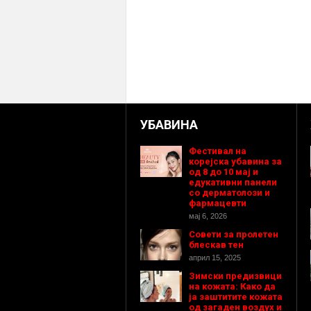
УБАВИНА
Фестивал на
корејска убавина за
од 8 до 10 мај и
едукативни панели
со дерматолози и
фармацевти
мај 6, 2026
Совети за пролетен
блескав тен
април 15, 2025
Зимски предизвици
на кожата: Како да
ја заштитите кожата
од загаден воздух и