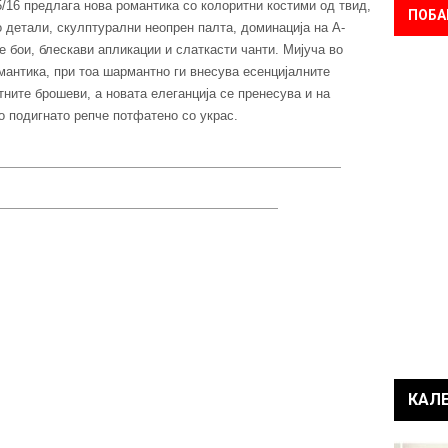
5/16 предлага нова романтика со колоритни костими од твид,
ПОБА
 детали, скулптурални неопрен палта, доминација на А-
те бои, блескави апликации и слаткасти чанти. Мијуча во
омантика, при тоа шармантно ги внесува есенцијалните
тните брошеви, а новата елеганција се пренесува и на
 подигнато репче потфатено со украс.
КАЛ