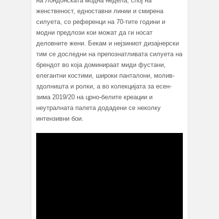
на Лондонската модна недела, спој на
женственост, едноставни линии и смирена
силуета, со референци на 70-тите години и
модни предлози кои можат да ги носат
деловните жени. Бекам и нејзиниот дизајнерски
тим се доследни на препознатливата силуета на
брендот во која доминираат миди фустани,
елегантни костими, широки панталони, молив-
здолништа и ролки, а во колекцијата за есен-
зима 2019/20 на црно-белите креации и
неутралната палета додадени се неколку
интензивни бои.