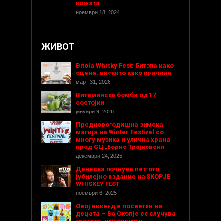
кожата
ноември 18, 2024
ЖИВОТ
Bitola Whisky Fest: Битола како
сцена, вискито како причина
март 31, 2026
Витаминска бомба од 17
состојки
јануари 9, 2026
Предновогодишнa зимска
магија на Winter Festival со
многу музика и улична храна
пред СЦ „Борис Трајковски
декември 24, 2025
Денеска почнува петтото
јубилејно издание на SKOPJE
WHISKEY FEST
ноември 6, 2025
Овој викенд е посветен на
децата – Во Скопје се случува
третото, најголемо и