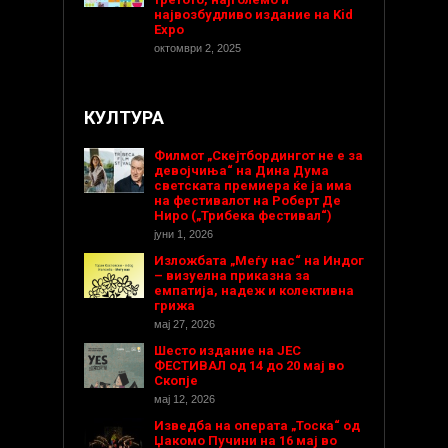
највозбудливо издание на Kid
Expo
октомври 2, 2025
КУЛТУРА
Филмот „Скејтбордингот не е за
девојчиња“ на Дина Дума
светската премиера ќе ја има
на фестивалот на Роберт Де
Ниро („Трибека фестивал“)
јуни 1, 2026
Изложбата „Меѓу нас“ на Индог
– визуелна приказна за
емпатија, надеж и колективна
грижа
мај 27, 2026
Шесто издание на ЈЕС
ФЕСТИВАЛ од 14 до 20 мај во
Скопје
мај 12, 2026
Изведба на операта „Тоска“ од
Џакомо Пучини на 16 мај во