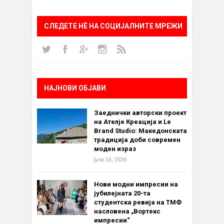
СЛЕДЕТЕ НÈ НА СОЦИЈАЛНИТЕ МРЕЖИ
НАЈНОВИ ОБЈАВИ
Заеднички авторски проект
на Ателје Креација и Le
Brand Studio: Македонската
традиција доби современ
моден израз
јули 16, 2026
Нови модни импресии на
јубилејната 20-та
студентска ревија на ТМФ
насловена „Вортекс
импресии“