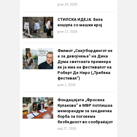
јуни 24, 2026
СТИЛСКА ИДЕЈА: Бела
кошула со машки крој
јуни 17, 2026
Филмот „Скејтбордингот не
е за девојчиња“ на Дина
Дума светската премиера
ќе ја има на фестивалот на
Роберт Де Ниро („Трибека
фестивал“)
јуни 1, 2026
Фондацијата „Фросина
Кулакова“ и МВР потпишаа
меморандум за заедничка
борба за поголема
безбедност во сообраќајот
мај 27, 2026