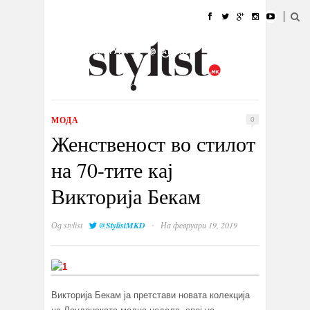
ДОМА
МОДА
СТИЛ
УБАВИНА
ЖИВОТ
КУЛТУРА
@РАБОТА
ГАЛЕРИЈА
ИЗЛОГ
КОНТАКТ
МОДА
0
Женственост во стилот
на 70-тите кај
Викторија Бекам
·
Од
stylist
@StylistMKD
На февруари 19, 2019
Викторија Бекам ја претстави новата колекција