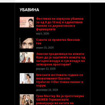
УБАВИНА
Фестивал на корејска убавина
за од 8 до 10 мај и едукативни
панели со дерматолози и
фармацевти
мај 6, 2026
Совети за пролетен блескав
тен
април 15, 2025
Зимски предизвици на кожата:
Како да ја заштитите кожата од
загаден воздух и сув воздух во
затворени простории?
јануари 13, 2025
Блеснете во Новата година со
иновативниот Eucerin
Hyaluron-Filler Ноќен пилинг и
серум
декември 16, 2024
Грин Мастер Ви ја претставува
GESKE® Германската
револуција во негата на