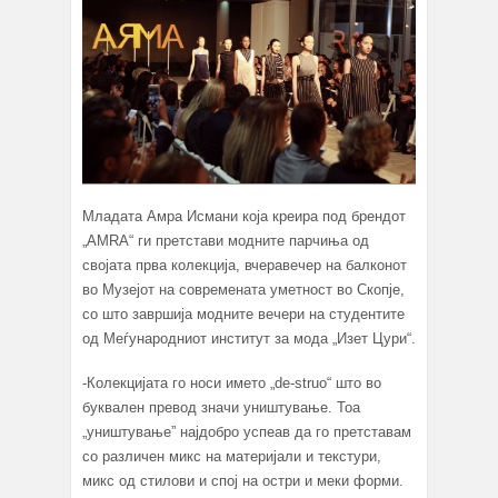
Младата Амра Исмани која креира под брендот
„AMRA“ ги претстави модните парчиња од
својата прва колекција, вчеравечер на балконот
во Музејот на современата уметност во Скопје,
со што завршија модните вечери на студентите
од Меѓународниот институт за мода „Изет Цури“.
-Колекцијата го носи името „de-struo“ што во
буквален превод значи уништување. Тоа
„уништување” најдобро успеав да го претставам
со различен микс на материјали и текстури,
микс од стилови и спој на остри и меки форми.