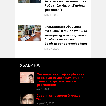
ќе ја има на фестивалот на
Роберт Де Ниро („Трибека
фестивал“)
јуни 1, 2026
Фондацијата „Фросина
Кулакова“ и МВР потпишаа
меморандум за заедничка
борба за поголема
безбедност во сообраќајот
мај 27, 2026
УБАВИНА
Фестивал на корејска убавина
за од 8 до 10 мај и едукативни
панели со дерматолози и
фармацевти
мај 6, 2026
Совети за пролетен блескав
тен
април 15, 2025