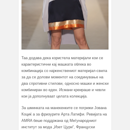
Таа додава дека користела материјали кои се
карактеристични кај машката облека во
комбинација со најженствениот материјал-свила
за да се долови моментот на соединување на
два спротивни стилови, односно машки и женски
комбиниран во еден. Исмани креираше и чевли
кои ја дополнуваат целата колекција.
За шминката на манекенките се погрижи Јована
Коциќ а за фризурите Арта Латифи. Ревијата на
AMRA беше поддржана од Меѓународниот
институт за мода „Изет Цури“, Француски