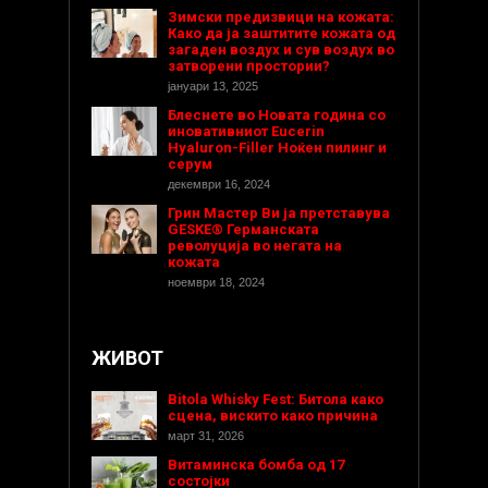
Зимски предизвици на кожата:
Како да ја заштитите кожата од
загаден воздух и сув воздух во
затворени простории?
јануари 13, 2025
Блеснете во Новата година со
иновативниот Eucerin
Hyaluron-Filler Ноќен пилинг и
серум
декември 16, 2024
Грин Мастер Ви ја претставува
GESKE® Германската
револуција во негата на
кожата
ноември 18, 2024
ЖИВОТ
Bitola Whisky Fest: Битола како
сцена, вискито како причина
март 31, 2026
Витаминска бомба од 17
состојки