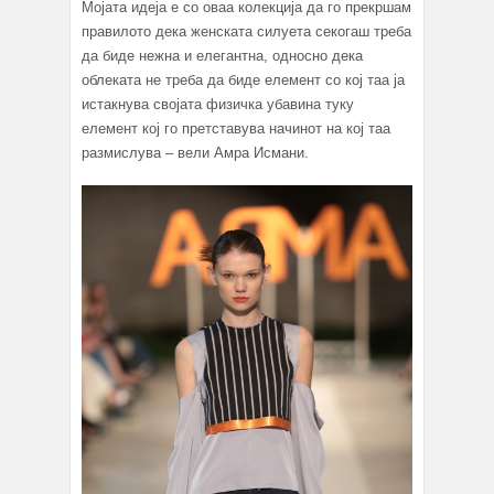
Мојата идеја е со оваа колекција да го прекршам
правилото дека женската силуета секогаш треба
да биде нежна и елегантна, односно дека
облеката не треба да биде елемент со кој таа ја
истакнува својата физичка убавина туку
елемент кој го претставува начинот на кој таа
размислува – вели Амра Исмани.