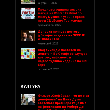
јануари 9, 2026
Предновогодишнa зимска
магија на Winter Festival со
многу музика и улична храна
пред СЦ „Борис Трајковски
декември 24, 2025
Денеска почнува петтото
јубилејно издание на SKOPJE
WHISKEY FEST
ноември 6, 2025
Овој викенд е посветен на
децата – Во Скопје се случува
третото, најголемо и
највозбудливо издание на Kid
Expo
октомври 2, 2025
КУЛТУРА
Филмот „Скејтбордингот не е за
девојчиња“ на Дина Дума
светската премиера ќе ја има
на фестивалот на Роберт Де