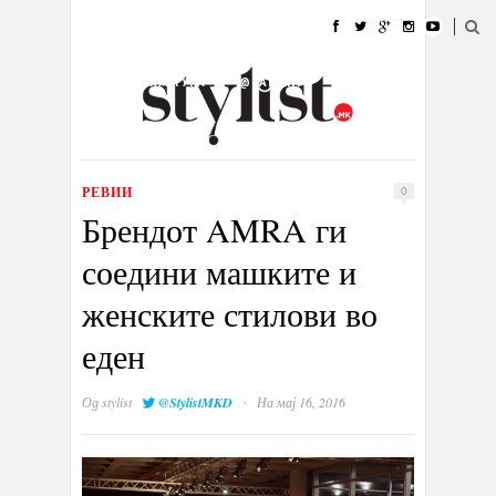
ДОМА
МОДА
СТИЛ
УБАВИНА
ЖИВОТ
КУЛТУРА
@РАБОТА
ГАЛЕРИЈА
ИЗЛОГ
КОНТАКТ
РЕВИИ
0
Брендот AMRA ги
соедини машките и
женските стилови во
еден
·
Од
stylist
@StylistMKD
На мај 16, 2016