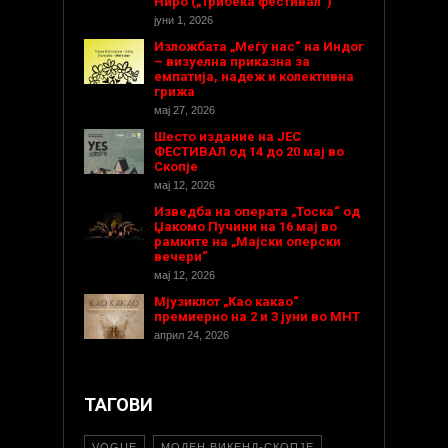
Ниро („Трибека фестивал“)
јуни 1, 2026
Изложбата „Меѓу нас“ на Индог
– визуелна приказна за
емпатија, надеж и колективна
грижа
мај 27, 2026
Шесто издание на ЈЕС
ФЕСТИВАЛ од 14 до 20 мај во
Скопје
мај 12, 2026
Изведба на операта „Тоска“ од
Џакомо Пучини на 16 мај во
рамките на „Мајски оперски
вечери“
мај 12, 2026
Мјузиклот „Као какао“
премиерно на 2 и 3 јуни во МНТ
април 24, 2026
ТАГОВИ
VOGUE
МОДЕН ВИКЕНД-СКОПЈЕ