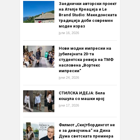
Заеднички авторски проект
на Ателје Креација и Le
Brand Studio: Македонската
традиција доби современ
моден израз
јули 16, 2026
Нови модни импресии на
јубилејната 20-та
студентска ревија на ТМФ
насловена „Вортекс
импресии“
јуни 24, 2026
СТИЛСКА ИДЕЈА: Бела
кошула со машки крој
јуни 17, 2026
Филмот „Скејтбордингот не
е за девојчиња“ на Дина
Дума светската премиера