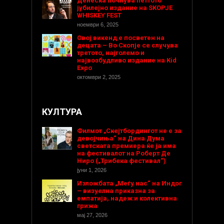
Денеска почнува петтото
јубилејно издание на SKOPJE
WHISKEY FEST
ноември 6, 2025
Овој викенд е посветен на
децата – Во Скопје се случува
третото, најголемо и
највозбудливо издание на Kid
Expo
октомври 2, 2025
КУЛТУРА
Филмот „Скејтбордингот не е за
девојчиња“ на Дина Дума
светската премиера ќе ја има
на фестивалот на Роберт Де
Ниро („Трибека фестивал“)
јуни 1, 2026
Изложбата „Меѓу нас“ на Индог
– визуелна приказна за
емпатија, надеж и колективна
грижа
мај 27, 2026