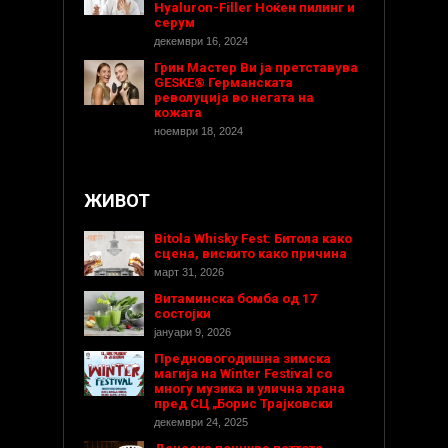
Hyaluron-Filler Ноќен пилинг и
серум
декември 16, 2024
Грин Мастер Ви ја претставува
GESKE® Германската
револуција во негата на
кожата
ноември 18, 2024
ЖИВОТ
Bitola Whisky Fest: Битола како
сцена, вискито како причина
март 31, 2026
Витаминска бомба од 17
состојки
јануари 9, 2026
Предновогодишнa зимска
магија на Winter Festival со
многу музика и улична храна
пред СЦ „Борис Трајковски
декември 24, 2025