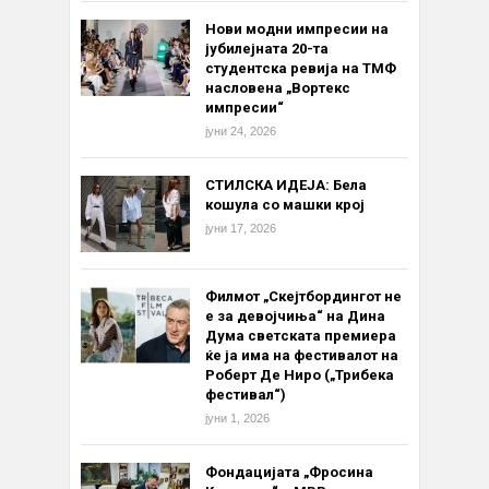
Нови модни импресии на
јубилејната 20-та
студентска ревија на ТМФ
насловена „Вортекс
импресии“
јуни 24, 2026
СТИЛСКА ИДЕЈА: Бела
кошула со машки крој
јуни 17, 2026
Филмот „Скејтбордингот не
е за девојчиња“ на Дина
Дума светската премиера
ќе ја има на фестивалот на
Роберт Де Ниро („Трибека
фестивал“)
јуни 1, 2026
Фондацијата „Фросина