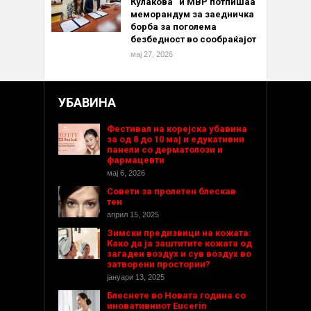
Кулакова“ и МВР потпишаа
меморандум за заедничка
борба за поголема
безбедност во сообраќајот
мај 27, 2026
УБАВИНА
Фестивал на корејска убавина
за од 8 до 10 мај и едукативни
панели со дерматолози и
фармацевти
мај 6, 2026
Совети за пролетен блескав
тен
април 15, 2025
Зимски предизвици на кожата:
Како да ја заштитите кожата од
загаден воздух и сув воздух во
затворени простории?
јануари 13, 2025
Блеснете во Новата година со
иновативниот Eucerin