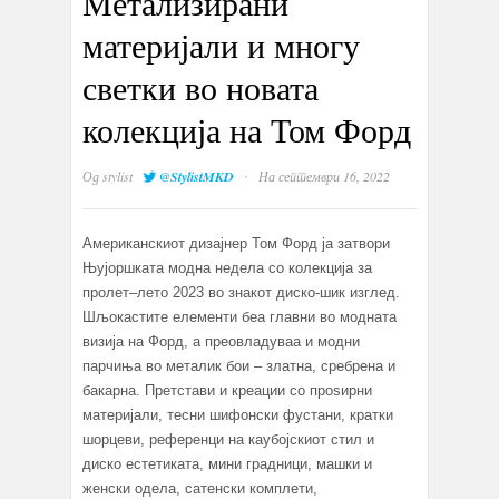
Метализирани
материјали и многу
светки во новата
колекција на Том Форд
·
Од
stylist
@StylistMKD
На септември 16, 2022
Американскиот дизајнер Том Форд ја затвори
Њујоршката модна недела со колекција за
пролет–лето 2023 во знакот диско-шик изглед.
Шљокастите елементи беа главни во модната
визија на Форд, а преовладуваа и модни
парчиња во металик бои – златна, сребрена и
бакарна. Претстави и креации со проѕирни
материјали, тесни шифонски фустани, кратки
шорцеви, референци на каубојскиот стил и
диско естетиката, мини градници, машки и
женски одела, сатенски комплети,