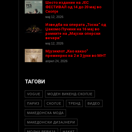
Шесто издание на ЈЕС
ФЕСТИВАЛ од 14 до 20 мај во
Скопје
мај 12, 2026
Изведба на операта „Тоска“ од
Џакомо Пучини на 16 мај во
рамките на „Мајски оперски
вечери“
мај 12, 2026
Мјузиклот „Као какао“
премиерно на 2 и 3 јуни во МНТ
април 24, 2026
ТАГОВИ
VOGUE
МОДЕН ВИКЕНД-СКОПЈЕ
ПАРИЗ
СКОПЈЕ
ТРЕНД
ВИДЕО
МАКЕДОНСКА МОДА
МАКЕДОНСКИ ДИЗАЈНЕРИ
МОДНА РЕВИЈА
НАКИТ