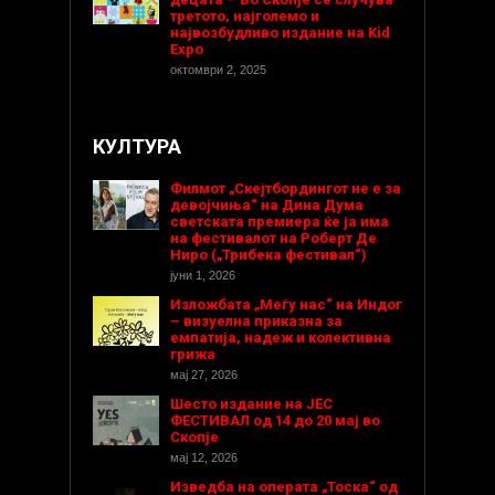
третото, најголемо и
највозбудливо издание на Kid
Expo
октомври 2, 2025
КУЛТУРА
Филмот „Скејтбордингот не е за
девојчиња“ на Дина Дума
светската премиера ќе ја има
на фестивалот на Роберт Де
Ниро („Трибека фестивал“)
јуни 1, 2026
Изложбата „Меѓу нас“ на Индог
– визуелна приказна за
емпатија, надеж и колективна
грижа
мај 27, 2026
Шесто издание на ЈЕС
ФЕСТИВАЛ од 14 до 20 мај во
Скопје
мај 12, 2026
Изведба на операта „Тоска“ од