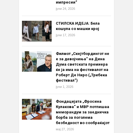
импресии“
јуни 24, 2026
СТИЛСКА ИДЕЈА: Бела
кошула со машки крој
јуни 17, 2026
Филмот „Скејтбордингот не
е за девојчиња“ на Дина
Дума светската премиера
ќе ја има на фестивалот на
Роберт Де Ниро („Трибека
фестивал“)
јуни 1, 2026
Фондацијата „Фросина
Кулакова“ и МВР потпишаа
меморандум за заедничка
борба за поголема
безбедност во сообраќајот
мај 27, 2026