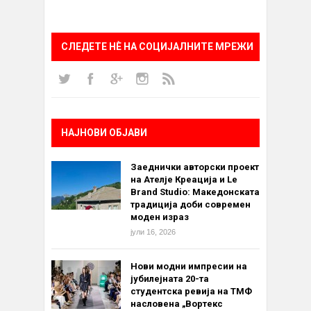
СЛЕДЕТЕ НÈ НА СОЦИЈАЛНИТЕ МРЕЖИ
НАЈНОВИ ОБЈАВИ
Заеднички авторски проект
на Ателје Креација и Le
Brand Studio: Македонската
традиција доби современ
моден израз
јули 16, 2026
Нови модни импресии на
јубилејната 20-та
студентска ревија на ТМФ
насловена „Вортекс