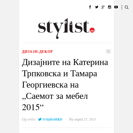
ДОМА
МОДА
СТИЛ
УБАВИНА
ЖИВОТ
КУЛТУРА
@РАБОТА
ГАЛЕРИЈА
ИЗЛОГ
КОНТАКТ
ДИЗАЈН-ДЕКОР
0
Дизајните на Катерина
Трпковска и Тамара
Георгиевска на
„Саемот за мебел
2015“
·
Од
stylist
@StylistMKD
На март 25, 2015