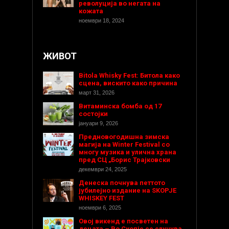
револуција во негата на
кожата
ноември 18, 2024
ЖИВОТ
Bitola Whisky Fest: Битола како
сцена, вискито како причина
март 31, 2026
Витаминска бомба од 17
состојки
јануари 9, 2026
Предновогодишнa зимска
магија на Winter Festival со
многу музика и улична храна
пред СЦ „Борис Трајковски
декември 24, 2025
Денеска почнува петтото
јубилејно издание на SKOPJE
WHISKEY FEST
ноември 6, 2025
Овој викенд е посветен на
децата – Во Скопје се случува