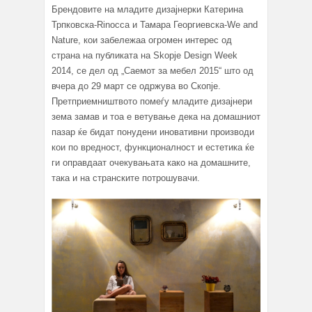
Брендовите на младите дизајнерки Катерина
Трпковска-Rinocca и Тамара Георгиевска-We and
Nature, кои забележаа огромен интерес од
страна на публиката на Skopje Design Week
2014, се дел од „Саемот за мебел 2015“ што од
вчера до 29 март се одржува во Скопје.
Претприемништвото помеѓу младите дизајнери
зема замав и тоа е ветување дека на домашниот
пазар ќе бидат понудени иновативни производи
кои по вредност, функционалност и естетика ќе
ги оправдаат очекувањата како на домашните,
така и на странските потрошувачи.