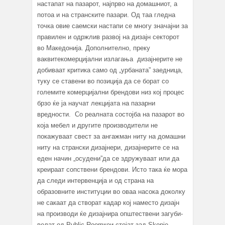
настапат на пазарот, најпрво на домашниот, а
потоа и на странските пазари. Од таа гледна
точка овие саемски настапи се многу значајни за
правилен и одржлив развој на дизајн секторот
во Македонија. Дополнително, преку
ваквитекомерцијални излагања дизајнерите не
добиваат критика само од „урбаната” заедница,
туку се ставени во позиција да се борат со
големите комерцијални брендови низ кој процес
брзо ќе ја научат лекцијата на пазарни
вредности. Со реалната состојба на пазарот во
која мебел и другите производители не
покажуваат свест за ангажман ниту на домашни
ниту на странски дизајнери, дизајнерите се на
еден начин „осудени”да се здружуваат или да
креираат сопствени брендови. Исто така ќе мора
да следи интервенција и од страна на
образовните институции во оваа насока доколку
не сакаат да створат кадар кој наместо дизајн
на производи ќе дизајнира општествени загуби-
велат од Public Roomкои стојат зад Skopje