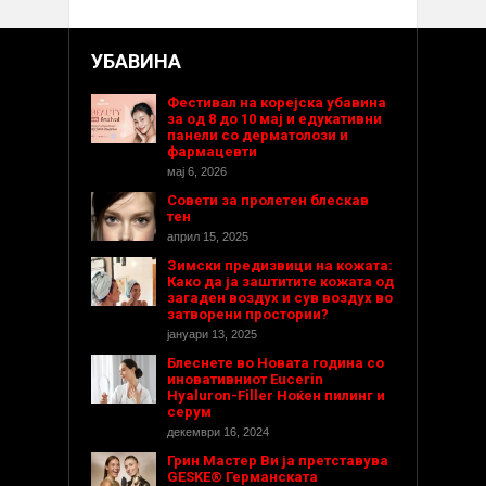
УБАВИНА
Фестивал на корејска убавина
за од 8 до 10 мај и едукативни
панели со дерматолози и
фармацевти
мај 6, 2026
Совети за пролетен блескав
тен
април 15, 2025
Зимски предизвици на кожата:
Како да ја заштитите кожата од
загаден воздух и сув воздух во
затворени простории?
јануари 13, 2025
Блеснете во Новата година со
иновативниот Eucerin
Hyaluron-Filler Ноќен пилинг и
серум
декември 16, 2024
Грин Мастер Ви ја претставува
GESKE® Германската