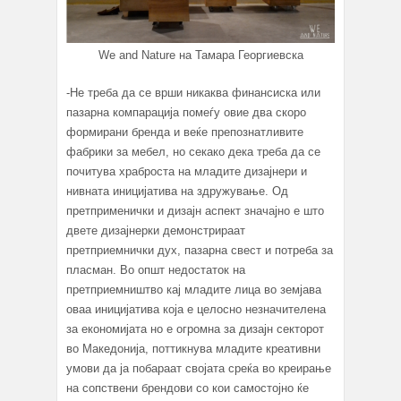
We and Nature на Тамара Георгиевска
-Не треба да се врши никаква финансиска или
пазарна компарација помеѓу овие два скоро
формирани бренда и веќе препознатливите
фабрики за мебел, но секако дека треба да се
почитува храброста на младите дизајнери и
нивната иницијатива на здружување. Од
претприменички и дизајн аспект значајно е што
двете дизајнерки демонстрираат
претприемнички дух, пазарна свест и потреба за
пласман. Во општ недостаток на
претприемништво кај младите лица во земјава
оваа иницијатива која е целосно незначителена
за економијата но е огромна за дизајн секторот
во Македoнија, поттикнува младите креативни
умови да ја побараат својата среќа во креирање
на сопствени брендови со кои самостојно ќе