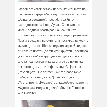
Главен впечаток остави персонификацијата на
ликовите и гардеробата од филмскиот серијал
„Војна на ѕвездите“, преработувајќи го
наследството на Џорџ Лукас. Социјалните
мрежи веднаш реагиираа на необичните
фустани на кои се отпечатени Јода, принцезата
Леја и Ѕвездата на смртта, и постираа духовите
мисли од типот „Што би одбрал мојот 6-годишен
син ако го пратам да ми купи фустан“, постираа
„направи сам“ инструкции како да направите
фустан од постелнина за спиње со принт на
ликовите од култните филмови. Се јавија и
„бубалиците“. На пример, Weird Space News
(побарајте ги на „Твитер“) сметаат дека
„Фустаните на „Родарте“ се најдоброто нешто на
Њујоршката модна недела“. May the Force be
with Rodarte!