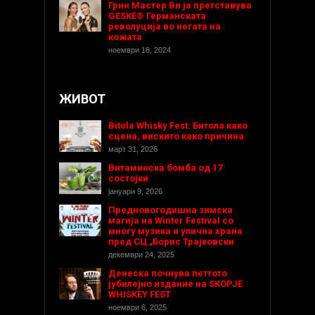
Грин Мастер Ви ја претставува
GESKE® Германската
револуција во негата на
кожата
ноември 18, 2024
ЖИВОТ
Bitola Whisky Fest: Битола како
сцена, вискито како причина
март 31, 2026
Витаминска бомба од 17
состојки
јануари 9, 2026
Предновогодишнa зимска
магија на Winter Festival со
многу музика и улична храна
пред СЦ „Борис Трајковски
декември 24, 2025
Денеска почнува петтото
јубилејно издание на SKOPJE
WHISKEY FEST
ноември 6, 2025