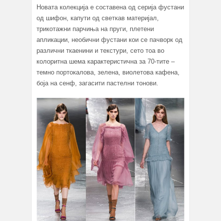
Новата колекција е составена од серија фустани
од шифон, капути од светкав материјал,
трикотажни парчиња на пруги, плетени
апликации, необични фустани кои се пачворк од
различни ткаенини и текстури, сето тоа во
колоритна шема карактеристична за 70-тите –
темно портокалова, зелена, виолетова кафена,
боја на сенф, загасити пастелни тонови.