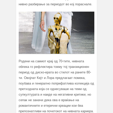
нивно разбирање за периодот во кој пораснале.
Родени на самиот крај од 70-тите, нивната
облека го рефлектира токму тој транзиционен
период од диско-ерата во стилот на раните 80-
ти. Овојпат Кејт и Лора предлагаат помека,
поубава и генерално поприфатлива колекција од
претходната која се однесуваше на теми од
супкултурата и наиде на негативни критики, но
сепак не заначи дека ова е враќање на
романтичните и етерични креации кои беа
препознатливи на почетокот на нивната кариера.