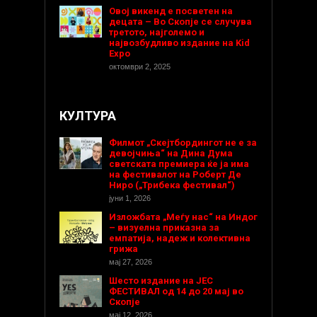
Овој викенд е посветен на
децата – Во Скопје се случува
третото, најголемо и
највозбудливо издание на Kid
Expo
октомври 2, 2025
КУЛТУРА
Филмот „Скејтбордингот не е за
девојчиња“ на Дина Дума
светската премиера ќе ја има
на фестивалот на Роберт Де
Ниро („Трибека фестивал“)
јуни 1, 2026
Изложбата „Меѓу нас“ на Индог
– визуелна приказна за
емпатија, надеж и колективна
грижа
мај 27, 2026
Шесто издание на ЈЕС
ФЕСТИВАЛ од 14 до 20 мај во
Скопје
мај 12, 2026