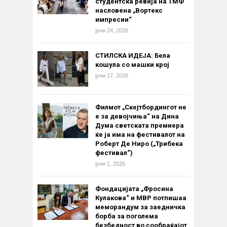
студентска ревија на ТМФ
насловена „Вортекс
импресии“
јуни 24, 2026
СТИЛСКА ИДЕЈА: Бела
кошула со машки крој
јуни 17, 2026
Филмот „Скејтбордингот не
е за девојчиња“ на Дина
Дума светската премиера
ќе ја има на фестивалот на
Роберт Де Ниро („Трибека
фестивал“)
јуни 1, 2026
Фондацијата „Фросина
Кулакова“ и МВР потпишаа
меморандум за заедничка
борба за поголема
безбедност во сообраќајот