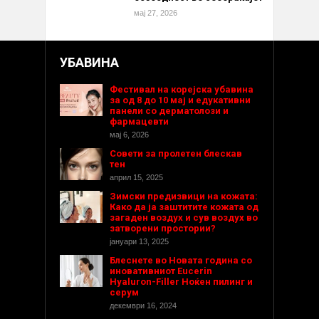
мај 27, 2026
УБАВИНА
Фестивал на корејска убавина
за од 8 до 10 мај и едукативни
панели со дерматолози и
фармацевти
мај 6, 2026
Совети за пролетен блескав
тен
април 15, 2025
Зимски предизвици на кожата:
Како да ја заштитите кожата од
загаден воздух и сув воздух во
затворени простории?
јануари 13, 2025
Блеснете во Новата година со
иновативниот Eucerin
Hyaluron-Filler Ноќен пилинг и
серум
декември 16, 2024