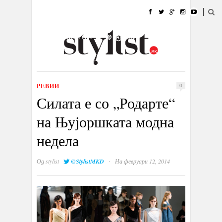
ДОМА
МОДА
СТИЛ
УБАВИНА
ЖИВОТ
КУЛТУРА
@РАБОТА
ГАЛЕРИЈА
ИЗЛОГ
КОНТАКТ
РЕВИИ
0
Силата е со „Родарте“
на Њујоршката модна
недела
·
Од
stylist
@StylistMKD
На февруари 12, 2014