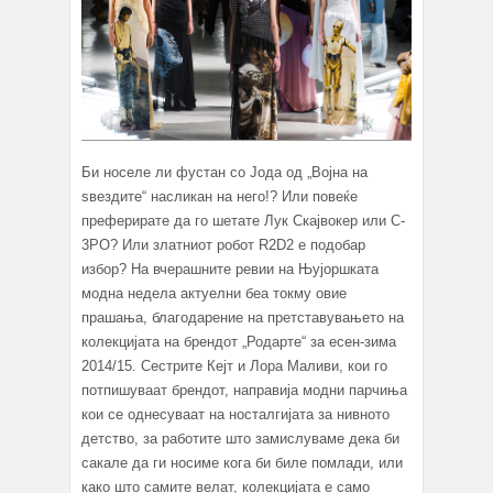
Би носеле ли фустан со Јода од „Војна на
ѕвездите“ насликан на него!? Или повеќе
преферирате да го шетате Лук Скајвокер или C-
3PO? Или златниот робот R2D2 е подобар
избор? На вчерашните ревии на Њујоршката
модна недела актуелни беа токму овие
прашања, благодарение на претставувањето на
колекцијата на брендот „Родарте“ за есен-зима
2014/15. Сестрите Кејт и Лора Маливи, кои го
потпишуваат брендот, направија модни парчиња
кои се однесуваат на носталгијата за нивното
детство, за работите што замислуваме дека би
сакале да ги носиме кога би биле помлади, или
како што самите велат, колекцијата е само