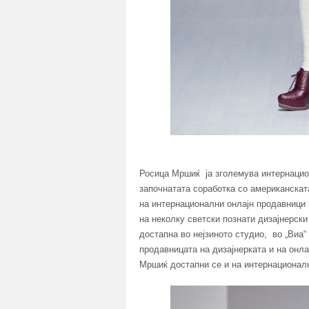
Росица Мршиќ ја зголемува интернацио
започнатата соработка со американскат
на интернационални онлајн продавници 
на неколку светски познати дизајнерски
достапна во нејзиното студио, во „Виа“ и
продавницата на дизајнерката и на онла
Мршиќ достапни се и на интернационални 