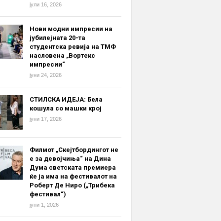
јули 16, 2026
Нови модни импресии на
јубилејната 20-та
студентска ревија на ТМФ
насловена „Вортекс
импресии“
јуни 24, 2026
СТИЛСКА ИДЕЈА: Бела
кошула со машки крој
јуни 17, 2026
Филмот „Скејтбордингот не
е за девојчиња“ на Дина
Дума светската премиера
ќе ја има на фестивалот на
Роберт Де Ниро („Трибека
фестивал“)
јуни 1, 2026