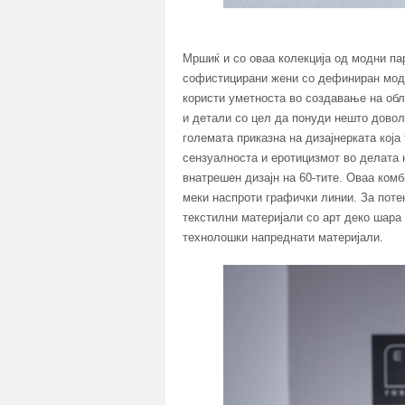
Мршиќ и со оваа колекција од модни па
софистицирани жени со дефиниран моден
користи уметноста во создавање на обл
и детали со цел да понуди нешто довол
големата приказна на дизајнерката која
сензуалноста и еротицизмот во делата 
внатрешен дизајн на 60-тите. Оваа ком
меки наспроти графички линии. За пот
текстилни материјали со арт деко шара 
технолошки напреднати материјали.