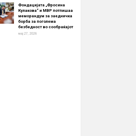
Фондацијата „Фросина
Кулакова“ и МВР потпишаа
меморандум за заедничка
борба за поголема
безбедност во сообраќајот
мај 27, 2026