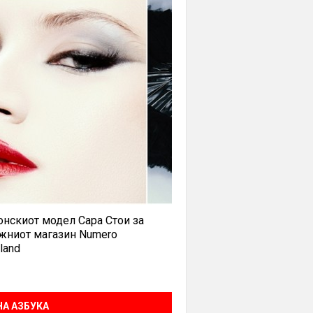
нскиот модел Сара Стои за
жниот магазин Numero
land
А АЗБУКА