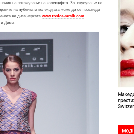
 начин на покажување на колекцијата. За вкусување на
едовите на публиката колекцијата може да се проследи
траната на дизајнерката
www.rosica-mrsik.com
.
 и Дими.
Македо
прести
Switzer
МОДН