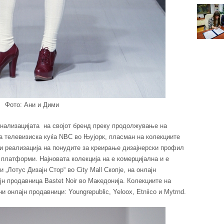
Фото: Ани и Дими
нализацијата на својот бренд преку продолжување на
а телевизиска куќа NBC во Њујорк, пласман на колекциите
и реализација на понудите за креирање дизајнерски профил
 платформи. Најновата колекција на е комерцијална и е
 „Лотус Дизајн Стор“ во City Mall Скопје, на онлајн
јн продавница Bastet Noir во Македонија. Колекциите на
онлајн продавници: Youngrepublic, Yeloox, Etniico и Mytrnd.