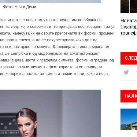
Фото: Ани и Дими
рчиња што се носат од утро до вечер, им се обраќа на
Новата
Скјапар
 изглед, кој е современ и тенденциски неоптоварен. Таа ја
трансф
еката, нанесувајќи на своите препознатливи форми, промени
но ново и свежо, а да се почувствувате како дел од
 трае и постојано се менува. Колекцијата е инспирирана од
на De Lempicka и од модернизмот на архитектонскиот
СЛЕД
бинација дава чиста и графичка силуета, форми изградени од
енцирање на уметничкиот ефект користени се природни
во колоритна палета од силни и темни топли, како и нови,
НАЈН