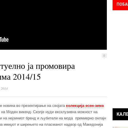
ПОБА
0
туелно ја промовира
има 2014/15
 2014
е новина во презентирање на својата
колекција есен-зима
е на Моден викенд- Скопје нуди ексклузивна можност на
КАЛ
и на нејзиниот бренд и љубители на мода премиерно онлајн
 на имиџот и ширењето на пласманот надвор од Македонија