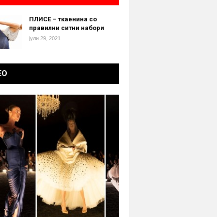
ПЛИСЕ – ткаенина со
правилни ситни набори
јули 29, 2021
ЕО