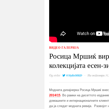
ВИДЕО ГАЛЕРИЈА
Росица Мршиќ вир
колекцијата есен-з
·
Од
stylist
@StylistMKD
На октомври 31,
Модната дизајнерка Росица Мршиќ внес
2014/15
. Во рамки на десеттото издани
домашните и интернационалните клиент
да ја следат моднaта ревија. Развојот