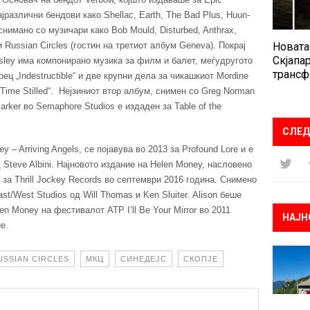
јразлични бендови како Shellac, Earth, The Bad Plus, Huun-
снимано со музичари како Bob Mould, Disturbed, Anthrax,
Новата
и Russian Circles (гостин на третиот албум Geneva). Покрај
Скјапар
esley има компонирано музика за филм и балет, меѓудругото
трансф
ц „Indestructible“ и две крупни дела за чикашкиот Mordine
„Time Stilled“. Нејзиниот втор албум, снимен со Greg Norman
Parker во Semaphore Studios е издаден за Table of the
СЛЕД
 – Arriving Angels, се појавува во 2013 за Profound Lore и е
д Steve Albini. Најновото издание на Helen Money, насловено
за Thrill Jockey Records во септември 2016 година. Снимено
st/West Studios од Will Thomas и Ken Sluiter. Alison беше
en Money на фестивалот ATP I’ll Be Your Mirror во 2011
НАЈН
е.
USSIAN CIRCLES
МКЦ
СИНЕДЕЈС
СКОПЈЕ