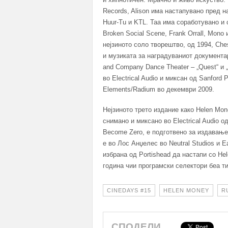
Records, Alison има настапувано пред на
Huur-Tu и KTL. Таа има соработувано и 
Broken Social Scene, Frank Orrall, Mono 
нејзиното соло творештво, од 1994, Ch
и музиката за наградуваниот документаре
and Company Dance Theater – „Quest“ и 
во Electrical Audio и миксан од Sanford 
Elements/Radium во декември 2009.
Нејзиното трето издание како Helen Money
снимано и миксано во Electrical Audio о
Become Zero, е подготвено за издавање 
е во Лос Анџелес во Neutral Studios и Ea
избрана од Portishead да настапи со Hel
година чии програмски селектори беа ти
CINEDAYS #15
HELEN MONEY
R
СПОДЕЛИ