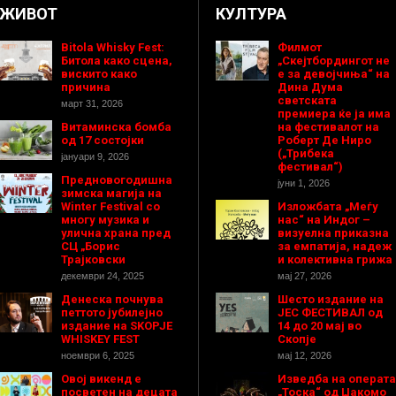
ЖИВОТ
КУЛТУРА
Bitola Whisky Fest:
Филмот
Битола како сцена,
„Скејтбордингот не
вискито како
е за девојчиња“ на
причина
Дина Дума
светската
март 31, 2026
премиера ќе ја има
Витаминска бомба
на фестивалот на
од 17 состојки
Роберт Де Ниро
(„Трибека
јануари 9, 2026
фестивал“)
Предновогодишнa
јуни 1, 2026
зимска магија на
Winter Festival со
Изложбата „Меѓу
многу музика и
нас“ на Индог –
улична храна пред
визуелна приказна
СЦ „Борис
за емпатија, надеж
Трајковски
и колективна грижа
декември 24, 2025
мај 27, 2026
Денеска почнува
Шесто издание на
петтото јубилејно
ЈЕС ФЕСТИВАЛ од
издание на SKOPJE
14 до 20 мај во
WHISKEY FEST
Скопје
ноември 6, 2025
мај 12, 2026
Овој викенд е
Изведба на операта
посветен на децата
„Тоска“ од Џакомо