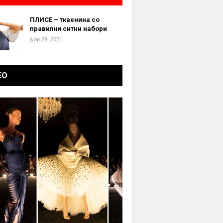
ПЛИСЕ – ткаенина со
правилни ситни набори
јули 29, 2021
ЕО