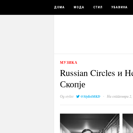
ДОМА
МОДА
СТИЛ
УБАВИНА
МУЗИКА
Russian Circles и 
Скопје
·
Од
stylist
@StylistMKD
На септември 2,