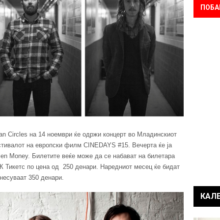
ПОБА
an Circles на 14 ноември ќе одржи концерт во Младинскиот
стивалот на европски филм CINEDAYS #15. Вечерта ќе ја
len Money. Билетите веќе може да се набават на билетара
 Тикетс по цена од 250 денари. Наредниот месец ќе бидат
знесуваат 350 денари.
КАЛ