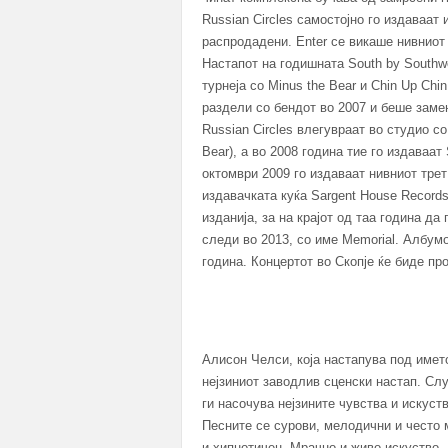
Russian Circles самостојно го издаваат
распродадени. Enter се викаше нивниот
Настапот на годишната South by Southwe
турнеја со Minus the Bear и Chin Up Chi
раздели со бендот во 2007 и беше замен
Russian Circles влегувраат во студио с
Bear), а во 2008 година тие го издаваат
октомври 2009 го издаваат нивниот трет
издавачката куќа Sargent House Record
изданија, за на крајот од таа година д
следи во 2013, со име Memorial. Албумо
година. Концертот во Скопје ќе биде пр
Алисон Челси, која настапува под името
нејзиниот заводлив сценски настап. Слу
ги насочува нејзините чувства и искуст
Песните се сурови, мелодични и често 
и хипнотичен. Мрачно и живо искуство.