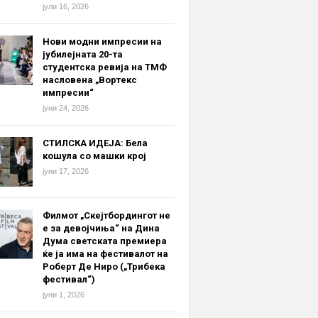
јули 16, 2026
Нови модни импресии на
јубилејната 20-та
студентска ревија на ТМФ
насловена „Вортекс
импресии“
јуни 24, 2026
СТИЛСКА ИДЕЈА: Бела
кошула со машки крој
јуни 17, 2026
Филмот „Скејтбордингот не
е за девојчиња“ на Дина
Дума светската премиера
ќе ја има на фестивалот на
Роберт Де Ниро („Трибека
фестивал“)
јуни 1, 2026