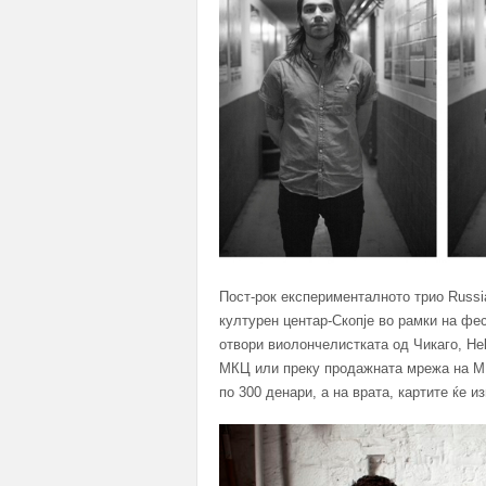
Пост-рок експерименталното трио Russi
културен центар-Скопје во рамки на фе
отвори виолончелистката од Чикаго, He
МКЦ или преку продажната мрежа на МК
по 300 денари, а на врата, картите ќе и