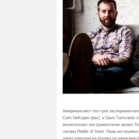
Американскиот пост-рок експерименталнот
Colin DeKuiper (бас), и Dave Turncrantz 
еклектичниот инструментален проект Da
галама Riddle of Steel. Оваа инструмен
чинат комплексна бучава од замрсени ги