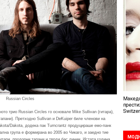
Македо
Russian Circles
прести
Switzer
о трио Russian Circles го основале Mike Sullivan (гитара),
(тапани). Претходно Sullivan и DeKuiper биле членови на
kota/Dakota, додека пак Turncrantz продуцираше емо-панк
тална група е формирана во 2005 во Чикаго, и заедно тие
МОДН
тари, продорни тапани и тврди бас линии. Истата година,