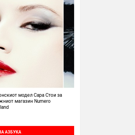
нскиот модел Сара Стои за
жниот магазин Numero
land
А АЗБУКА