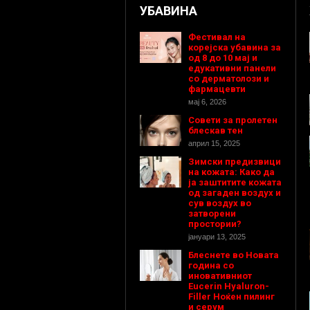
УБАВИНА
Фестивал на
корејска убавина за
од 8 до 10 мај и
едукативни панели
со дерматолози и
фармацевти
мај 6, 2026
Совети за пролетен
блескав тен
април 15, 2025
Зимски предизвици
на кожата: Како да
ја заштитите кожата
од загаден воздух и
сув воздух во
затворени
простории?
јануари 13, 2025
Блеснете во Новата
година со
иновативниот
Eucerin Hyaluron-
Filler Ноќен пилинг
и серум