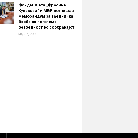
Фондацијата „Фросина
Кулакова“ и МВР потпишаа
меморандум за заедничка
борба за поголема
безбедност во сообраќајот
мај 27, 2026