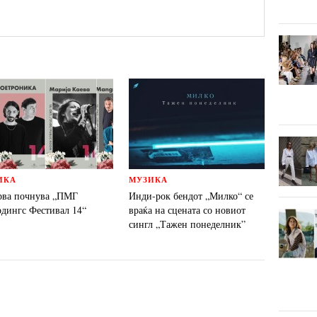
ИКА
МУЗИКА
рва почнува „ПМГ
Инди-рок бендот „Милко“ се
рдингс Фестивал 14“
враќа на сцената со новиот
сингл „Тажен понеделник”