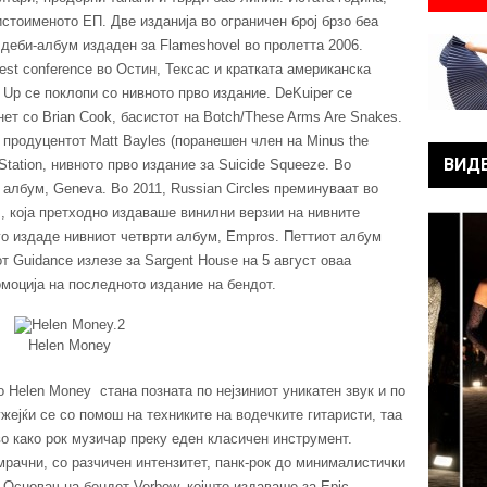
 истоименото ЕП. Две изданија во ограничен број брзо беа
 деби-албум издаден за Flameshovel во пролетта 2006.
st conference во Остин, Тексас и кратката американска
n Up се поклопи со нивното прво издание. DeKuiper се
ет со Brian Cook, басистот на Botch/These Arms Are Snakes.
о продуцентот Matt Bayles (поранешен член на Minus the
ВИД
 Station, нивното прво издание за Suicide Squeeze. Во
 албум, Geneva. Во 2011, Russian Circles преминуваат во
s, која претходно издаваше винилни верзии на нивните
а го издаде нивниот четврти албум, Empros. Петтиот албум
т Guidance излезе за Sargent House на 5 август оваа
омоција на последното издание на бендот.
Helen Money
 Helen Money стана позната по нејзиниот уникатен звук и по
жејќи се со помош на техниките на водечките гитаристи, таа
во како рок музичар преку еден класичен инструмент.
мрачни, со разчичен интензитет, панк-рок до минималистички
 Основач на бендот Verbow, којшто издаваше за Epic