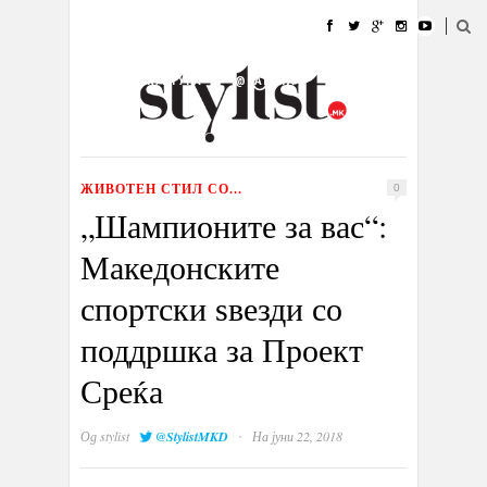
ДОМА
МОДА
СТИЛ
УБАВИНА
ЖИВОТ
КУЛТУРА
@РАБОТА
ГАЛЕРИЈА
ИЗЛОГ
КОНТАКТ
ЖИВОТЕН СТИЛ СО...
0
„Шампионите за вас“:
Македонските
спортски ѕвезди со
поддршка за Проект
Среќа
·
Од
stylist
@StylistMKD
На јуни 22, 2018