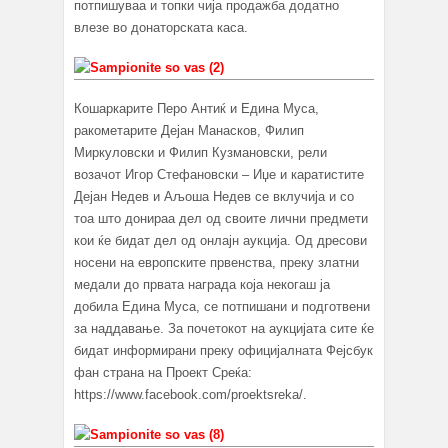
потпишуваа и топки чија продажба додатно
влезе во донаторската каса.
Кошаркарите Перо Антиќ и Едина Муса,
ракометарите Дејан Манасков, Филип
Миркуловски и Филип Кузмановски, рели
возачот Игор Стефановски – Иџе и каратистите
Дејан Недев и Аљоша Недев се вклучија и со
тоа што донираа дел од своите лични предмети
кои ќе бидат дел од онлајн аукција. Од дресови
носени на европските првенства, преку златни
медали до првата награда која некогаш ја
добила Едина Муса, се потпишани и подготвени
за наддавање. За почетокот на аукцијата сите ќе
бидат информирани преку официјалната Фејсбук
фан страна на Проект Среќа:
https://www.facebook.com/proektsreka/.