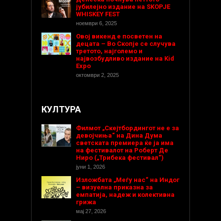
јубилејно издание на SKOPJE
WHISKEY FEST
ноември 6, 2025
Овој викенд е посветен на
децата – Во Скопје се случува
третото, најголемо и
највозбудливо издание на Kid
Expo
октомври 2, 2025
КУЛТУРА
Филмот „Скејтбордингот не е за
девојчиња“ на Дина Дума
светската премиера ќе ја има
на фестивалот на Роберт Де
Ниро („Трибека фестивал“)
јуни 1, 2026
Изложбата „Меѓу нас“ на Индог
– визуелна приказна за
емпатија, надеж и колективна
грижа
мај 27, 2026