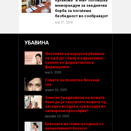
Кулакова“ и МВР потпишаа
меморандум за заедничка
борба за поголема
безбедност во сообраќајот
мај 27, 2026
УБАВИНА
Фестивал на корејска убавина
за од 8 до 10 мај и едукативни
панели со дерматолози и
фармацевти
мај 6, 2026
Совети за пролетен блескав
тен
април 15, 2025
Зимски предизвици на кожата:
Како да ја заштитите кожата од
загаден воздух и сув воздух во
затворени простории?
јануари 13, 2025
Блеснете во Новата година со
иновативниот Eucerin