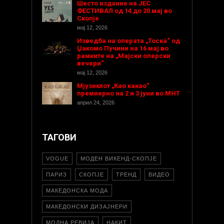
Шесто издание на ЈЕС
ФЕСТИВАЛ од 14 до 20 мај во
Скопје
мај 12, 2026
Изведба на операта „Тоска“ од
Џакомо Пучини на 16 мај во
рамките на „Мајски оперски
вечери“
мај 12, 2026
Мјузиклот „Као какао“
премиерно на 2 и 3 јуни во МНТ
април 24, 2026
ТАГОВИ
VOGUE
МОДЕН ВИКЕНД-СКОПЈЕ
ПАРИЗ
СКОПЈЕ
ТРЕНД
ВИДЕО
МАКЕДОНСКА МОДА
МАКЕДОНСКИ ДИЗАЈНЕРИ
МОДНА РЕВИЈА
НАКИТ