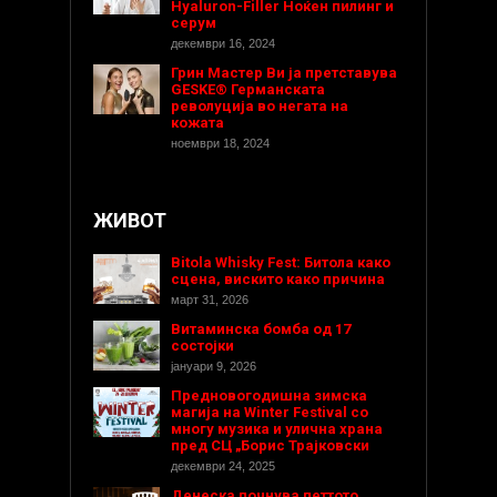
Hyaluron-Filler Ноќен пилинг и
серум
декември 16, 2024
Грин Мастер Ви ја претставува
GESKE® Германската
револуција во негата на
кожата
ноември 18, 2024
ЖИВОТ
Bitola Whisky Fest: Битола како
сцена, вискито како причина
март 31, 2026
Витаминска бомба од 17
состојки
јануари 9, 2026
Предновогодишнa зимска
магија на Winter Festival со
многу музика и улична храна
пред СЦ „Борис Трајковски
декември 24, 2025
Денеска почнува петтото