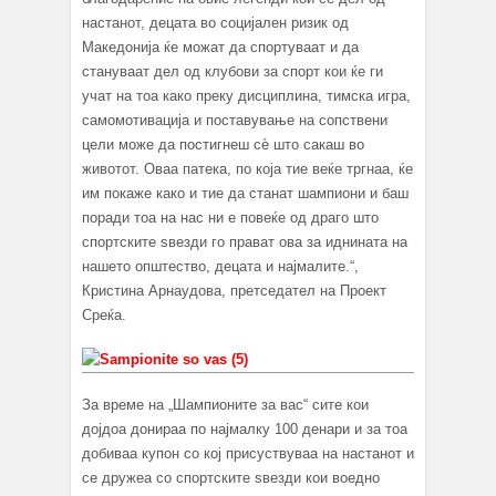
настанот, децата во социјален ризик од
Македонија ќе можат да спортуваат и да
стануваат дел од клубови за спорт кои ќе ги
учат на тоа како преку дисциплина, тимска игра,
самомотивација и поставување на сопствени
цели може да постигнеш сѐ што сакаш во
животот. Оваа патека, по која тие веќе тргнаа, ќе
им покаже како и тие да станат шампиони и баш
поради тоа на нас ни е повеќе од драго што
спортските ѕвезди го прават ова за иднината на
нашето општество, децата и најмалите.“,
Кристина Арнаудова, претседател на Проект
Среќа.
За време на „Шампионите за вас“ сите кои
дојдоа донираа по најмалку 100 денари и за тоа
добиваа купон со кој присуствуваа на настанот и
се дружеа со спортските ѕвезди кои воедно