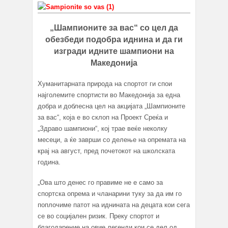
„Шампионите за вас“ со цел да
обезбеди подобра иднина и да ги
изгради идните шампиони на
Македонија
Хуманитарната природа на спортот ги спои
најголемите спортисти во Македонија за една
добра и доблесна цел на акцијата „Шампионите
за вас“, која е во склоп на Проект Среќа и
„Здраво шампиони“, кој трае веќе неколку
месеци, а ќе заврши со делење на опремата на
крај на август, пред почетокот на школската
година.
„Ова што денес го правиме не е само за
спортска опрема и чланарини туку за да им го
поплочиме патот на иднината на децата кои сега
се во социјален ризик. Преку спортот и
благодарение на овие легенди кои се дел од