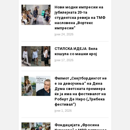
Нови модни импресии на
јубилејната 20-та
студентска ревија на ТМФ
насловена „Вортекс
импресии“
јуни 24, 2026
СТИЛСКА ИДЕЈА: Бела
кошула со машки крој
јуни 17, 2026
Филмот „Скејтбордингот не
е за девојчиња“ на Дина
Дума светската премиера
ќе ја има на фестивалот на
Роберт Де Ниро („Трибека
фестивал“)
јуни 1, 2026
Фондацијата „Фросина