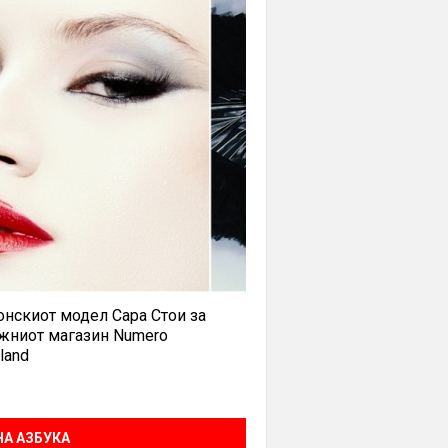
нскиот модел Сара Стои за
жниот магазин Numero
land
А АЗБУКА