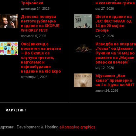
Трајковски
и колективна грижа
декември 24, 2025
мај 27, 2026
Денеска почнува
Шесто издание на
петтото јубилејно
ЈЕС ФЕСТИВАЛ од
издание на SKOPJE
14 до 20 мај во
WHISKEY FEST
Скопје
ноември 6, 2025
мај 12, 2026
Овој викенд е
Изведба на операта
посветен на децата
„Тоска“ од Џакомо
– Во Скопје се
Пучини на 16 мај во
случува третото,
рамките на „Мајски
најголемо и
оперски вечери“
највозбудливо
мај 12, 2026
издание на Kid Expo
Мјузиклот „Као
октомври 2, 2025
какао“ премиерно
на 2 и 3 јуни во МНТ
април 24, 2026
МАРКЕТИНГ
задржани. Development & Hosting
eXpressive graphics