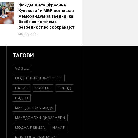
Фондацијата „Фросина
Кулакова“ и МВР потпишаа
меморандум за заедничка
борба за поголема
безбедност во сообраќајот
мај 27, 2026
ТАГОВИ
VOGUE
МОДЕН ВИКЕНД-СКОПЈЕ
ПАРИЗ
СКОПЈЕ
ТРЕНД
ВИДЕО
МАКЕДОНСКА МОДА
МАКЕДОНСКИ ДИЗАЈНЕРИ
МОДНА РЕВИЈА
НАКИТ
РЕКЛАМНА КАМПАЊА