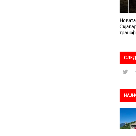
Новата
Скјапар
трансф
СЛЕД
НАЈН