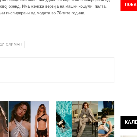
ПОБА
овој бренд. Има женска верзија на машки кошули, палта,
ани инспирирани од модата во 70-тите години.
ДИ СЛИМАН
КАЛ