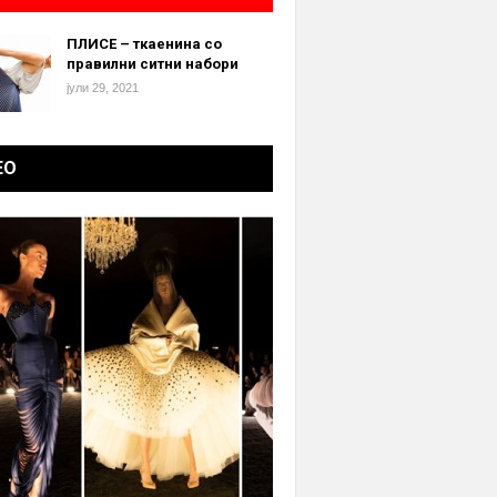
ПЛИСЕ – ткаенина со
правилни ситни набори
јули 29, 2021
ЕО