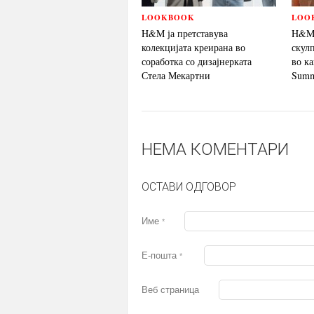
LOOKBOOK
LOO
H&M ја претставува
H&M 
колекцијата креирана во
скул
соработка со дизајнерката
во ка
Стела Мекартни
Summ
НЕМА КОМЕНТАРИ
ОСТАВИ ОДГОВОР
Име
*
Е-пошта
*
Веб страница