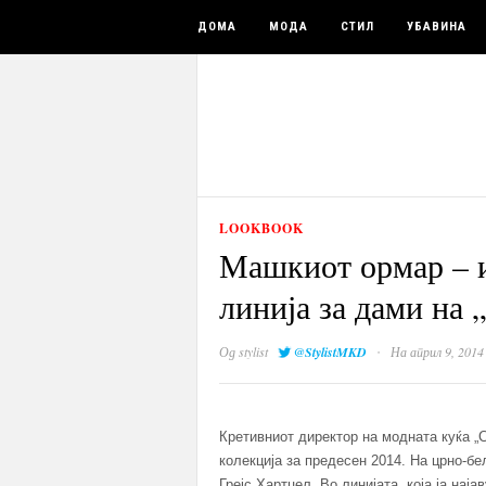
ДОМА
МОДА
СТИЛ
УБАВИНА
LOOKBOOK
Машкиот ормар – и
линија за дами на 
·
Од
stylist
@StylistMKD
На април 9, 2014
Кретивниот директор на модната куќа „
колекција за предесен 2014. На црно-б
Грејс Хартцел. Во линијата, која ја на