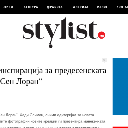
ЖИВОТ
КУЛТУРА
@РАБОТА
ГАЛЕРИЈА
ИЗЛОГ
КОНТА
0
нспирација за предесенската
„Сен Лоран“
Сен Лоран“, Хеди Слиман, сними едиторијал за новата
елите фотографии новите креации ги презентира манекенката
јавува наредната есен, понудени се парчиња инспирирани од