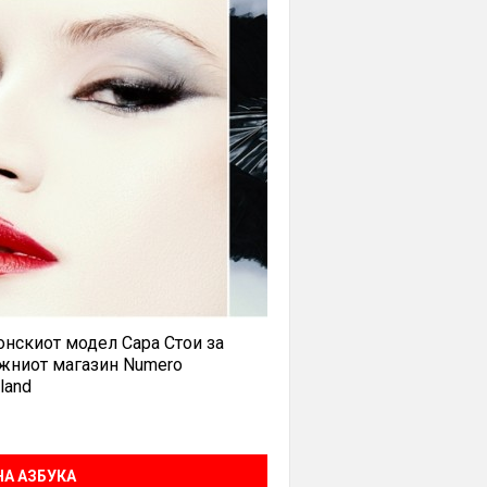
нскиот модел Сара Стои за
жниот магазин Numero
land
А АЗБУКА