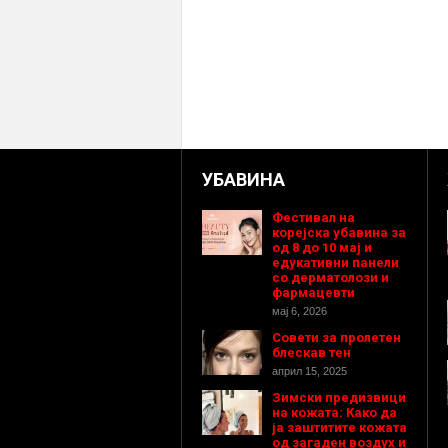
УБАВИНА
Фестивал на
корејска убавина за
од 8 до 10 мај и
едукативни панели
со дерматолози и
фармацевти
мај 6, 2026
Совети за пролетен
блескав тен
април 15, 2025
Зимски предизвици
на кожата: Како да
ја заштитите кожата
од загаден воздух и