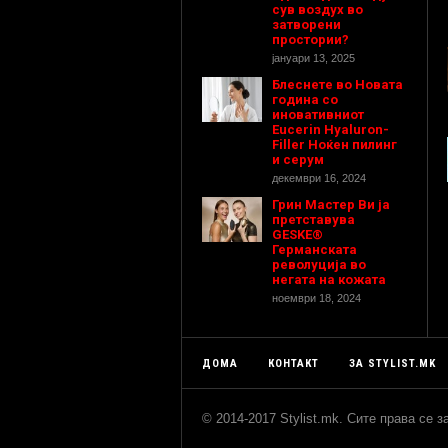
сув воздух во
затворени
простории?
јануари 13, 2025
Блеснете во Новата
година со
иновативниот
Eucerin Hyaluron-
Filler Ноќен пилинг
и серум
декември 16, 2024
Грин Мастер Ви ја
претставува
GESKE®
Германската
револуција во
негата на кожата
ноември 18, 2024
ДОМА
КОНТАКТ
ЗА STYLIST.MK
© 2014-2017 Stylist.mk. Сите права се 