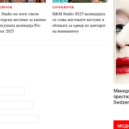
KBOOK
LOOKBOOK
Studio ни носи смели
H&M Studio SS25 колекцијата
пторски костими за капење
ги става жестоките костуми и
псулната колекција Pre-
облеката за одмор во центарот
er 2025
на вниманието
Македо
прести
Switzer
МОДН