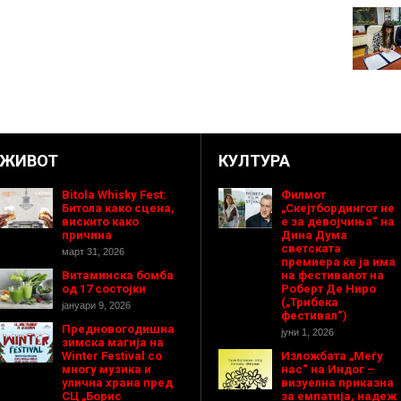
ЖИВОТ
КУЛТУРА
Bitola Whisky Fest:
Филмот
Битола како сцена,
„Скејтбордингот не
вискито како
е за девојчиња“ на
причина
Дина Дума
светската
март 31, 2026
премиера ќе ја има
Витаминска бомба
на фестивалот на
од 17 состојки
Роберт Де Ниро
(„Трибека
јануари 9, 2026
фестивал“)
Предновогодишнa
јуни 1, 2026
зимска магија на
Winter Festival со
Изложбата „Меѓу
многу музика и
нас“ на Индог –
улична храна пред
визуелна приказна
СЦ „Борис
за емпатија, надеж