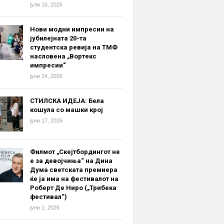
јули 16, 2026
Нови модни импресии на
јубилејната 20-та
студентска ревија на ТМФ
насловена „Вортекс
импресии“
јуни 24, 2026
СТИЛСКА ИДЕЈА: Бела
кошула со машки крој
јуни 17, 2026
Филмот „Скејтбордингот не
е за девојчиња“ на Дина
Дума светската премиера
ќе ја има на фестивалот на
Роберт Де Ниро („Трибека
фестивал“)
јуни 1, 2026