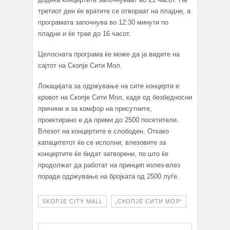
третиот ден ќе вратите се отвораат на пладне, а
програмата започнува во 12:30 минути по
пладне и ќе трае до 16 часот.
Целосната програма ќе може да ја видите на
сајтот на Скопје Сити Мол.
Локацијата за одржување на сите концерти е
кровот на Скопје Сити Мол, каде од безбедносни
причини и за комфор на присутните,
проектирано е да прими до 2500 посетители.
Влезот на концертите е слободен. Откако
капацитетот ќе се исполни, влезовите за
концертите ќе бидат затворени, по што ќе
продолжат да работат на принцип излез-влез
поради одржување на бројката од 2500 луѓе.
SKOPJE CITY MALL
„СКОПЈЕ СИТИ МОЛ“