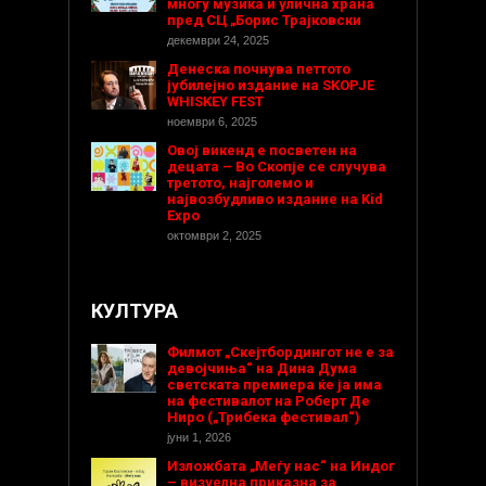
многу музика и улична храна
пред СЦ „Борис Трајковски
декември 24, 2025
Денеска почнува петтото
јубилејно издание на SKOPJE
WHISKEY FEST
ноември 6, 2025
Овој викенд е посветен на
децата – Во Скопје се случува
третото, најголемо и
највозбудливо издание на Kid
Expo
октомври 2, 2025
КУЛТУРА
Филмот „Скејтбордингот не е за
девојчиња“ на Дина Дума
светската премиера ќе ја има
на фестивалот на Роберт Де
Ниро („Трибека фестивал“)
јуни 1, 2026
Изложбата „Меѓу нас“ на Индог
– визуелна приказна за