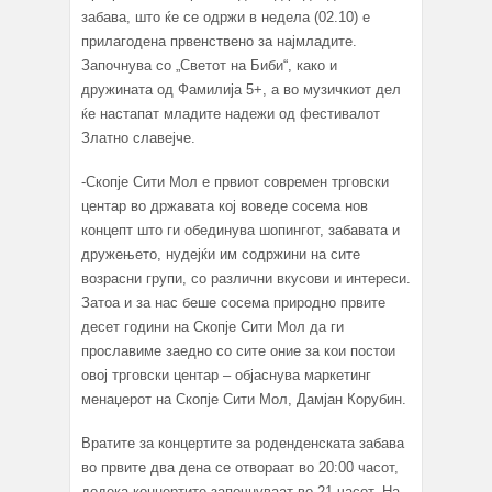
забава, што ќе се одржи в недела (02.10) е
прилагодена првенствено за најмладите.
Започнува со „Светот на Биби“, како и
дружината од Фамилија 5+, а во музичкиот дел
ќе настапат младите надежи од фестивалот
Златно славејче.
-Скопје Сити Мол е првиот современ трговски
центар во државата кој воведе сосема нов
концепт што ги обединува шопингот, забавата и
дружењето, нудејќи им содржини на сите
возрасни групи, со различни вкусови и интереси.
Затоа и за нас беше сосема природно првите
десет години на Скопје Сити Мол да ги
прославиме заедно со сите оние за кои постои
овој трговски центар – објаснува маркетинг
менаџерот на Скопје Сити Мол, Дамјан Корубин.
Вратите за концертите за роденденската забава
во првите два дена се отвораат во 20:00 часот,
додека концертите започнуваат во 21 часот. На