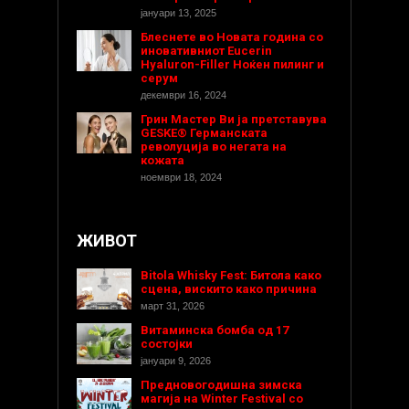
јануари 13, 2025
Блеснете во Новата година со
иновативниот Eucerin
Hyaluron-Filler Ноќен пилинг и
серум
декември 16, 2024
Грин Мастер Ви ја претставува
GESKE® Германската
револуција во негата на
кожата
ноември 18, 2024
ЖИВОТ
Bitola Whisky Fest: Битола како
сцена, вискито како причина
март 31, 2026
Витаминска бомба од 17
состојки
јануари 9, 2026
Предновогодишнa зимска
магија на Winter Festival со