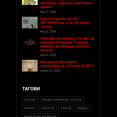
емпатија, надеж и колективна
грижа
мај 27, 2026
Шесто издание на ЈЕС
ФЕСТИВАЛ од 14 до 20 мај во
Скопје
мај 12, 2026
Изведба на операта „Тоска“ од
Џакомо Пучини на 16 мај во
рамките на „Мајски оперски
вечери“
мај 12, 2026
Мјузиклот „Као какао“
премиерно на 2 и 3 јуни во МНТ
април 24, 2026
ТАГОВИ
VOGUE
МОДЕН ВИКЕНД-СКОПЈЕ
ПАРИЗ
СКОПЈЕ
ТРЕНД
ВИДЕО
МАКЕДОНСКА МОДА