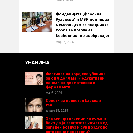
Фондацијата „Фросина
Кулакова“ и МВР потпишаа
меморандум за заедничка
борба за поголема
безбедност во сообраќајот
мај 27, 2026
УБАВИНА
Фестивал на корејска убавина
за од 8 до 10 мај и едукативни
панели со дерматолози и
фармацевти
мај 6, 2026
Совети за пролетен блескав
тен
април 15, 2025
Зимски предизвици на кожата:
Како да ја заштитите кожата од
загаден воздух и сув воздух во
затворени простории?