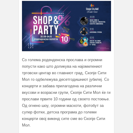
Со голема роденденска прослава и огромни
попусти како што доликува на најомилениот
трговски центар во главниот град, Скопје Сити
Мол го одбележува десетгодишниот јубилеј. Со
концерти и забава прилагодена на различни
вкусови и возрасни групи, Скопје Сити Мол ќе ги
прослави првите 10 години од своето постоење.
Од огнено шоу, огромни маскоти, фотобут за
супер фотки, детска програма до големи
концерти овој викенд сите сме во Скопје Сити
Мол.