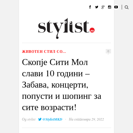
ДОМА
МОДА
СТИЛ
УБАВИНА
ЖИВОТ
КУЛТУРА
@РАБОТА
ГАЛЕРИЈА
ИЗЛОГ
КОНТАКТ
ЖИВОТЕН СТИЛ СО...
0
Скопје Сити Мол
слави 10 години –
Забава, концерти,
попусти и шопинг за
сите возрасти!
·
Од
stylist
@StylistMKD
На септември 29, 2022