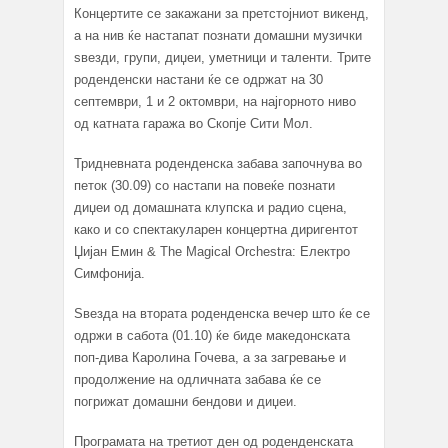
Концертите се закажани за претстојниот викенд,
а на нив ќе настапат познати домашни музички
ѕвезди, групи, диџеи, уметници и таленти. Трите
роденденски настани ќе се одржат на 30
септември, 1 и 2 октомври, на најгорното ниво
од катната гаража во Скопје Сити Мол.
Тридневната роденденска забава започнува во
петок (30.09) со настапи на повеќе познати
диџеи од домашната клупска и радио сцена,
како и со спектакуларен концертна диригентот
Џијан Емин & The Magical Orchestra: Електро
Симфонија.
Ѕвезда на втората роденденска вечер што ќе се
одржи в сабота (01.10) ќе биде македонската
поп-дива Каролина Гочева, а за загревање и
продолжение на одличната забава ќе се
погрижат домашни бендови и диџеи.
Програмата на третиот ден од роденденската