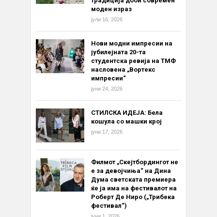
традиција доби современ
моден израз
јули 16, 2026
Нови модни импресии на
јубилејната 20-та
студентска ревија на ТМФ
насловена „Вортекс
импресии“
јуни 24, 2026
СТИЛСКА ИДЕЈА: Бела
кошула со машки крој
јуни 17, 2026
Филмот „Скејтбордингот не
е за девојчиња“ на Дина
Дума светската премиера
ќе ја има на фестивалот на
Роберт Де Ниро („Трибека
фестивал“)
јуни 1, 2026