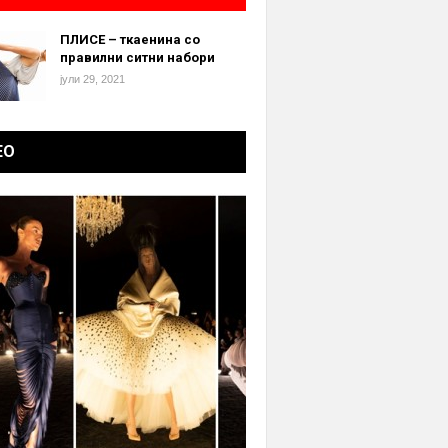
ПЛИСЕ – ткаенина со
правилни ситни набори
јули 29, 2021
ЕО