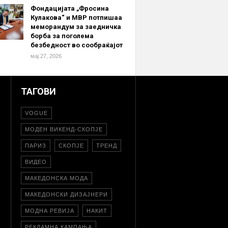
Фондацијата „Фросина
Кулакова“ и МВР потпишаа
меморандум за заедничка
борба за поголема
безбедност во сообраќајот
мај 27, 2026
ТАГОВИ
VOGUE
МОДЕН ВИКЕНД-СКОПЈЕ
ПАРИЗ
СКОПЈЕ
ТРЕНД
ВИДЕО
МАКЕДОНСКА МОДА
МАКЕДОНСКИ ДИЗАЈНЕРИ
МОДНА РЕВИЈА
НАКИТ
РЕКЛАМНА КАМПАЊА