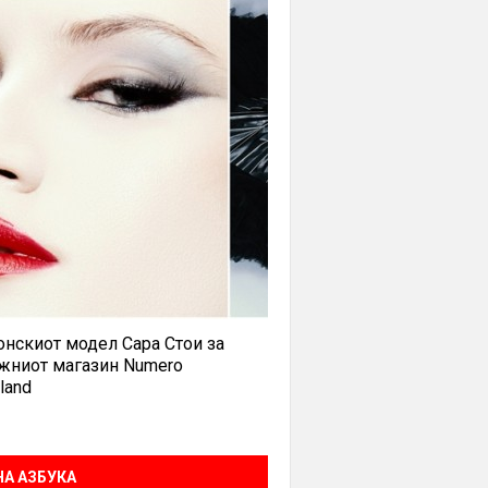
нскиот модел Сара Стои за
жниот магазин Numero
land
А АЗБУКА