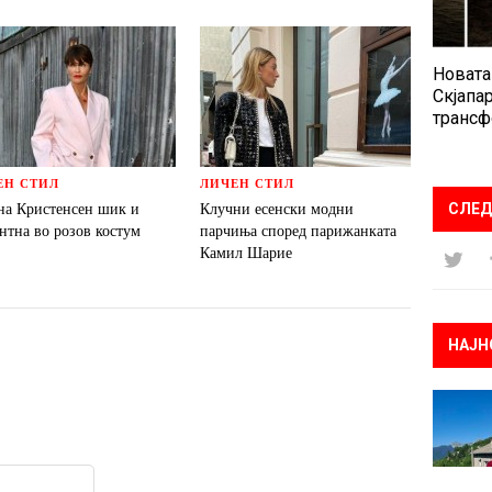
Новата
Скјапар
трансф
ЕН СТИЛ
ЛИЧЕН СТИЛ
на Кристенсен шик и
Клучни есенски модни
СЛЕД
нтна во розов костум
парчиња според парижанката
Камил Шарие
НАЈН