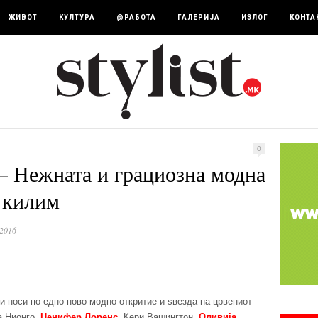
ЖИВОТ
КУЛТУРА
@РАБОТА
ГАЛЕРИЈА
ИЗЛОГ
КОНТА
0
– Нежната и грациозна модна
т килим
 2016
и носи по едно ново модно откритие и ѕвезда на црвениот
а Нионго,
Џенифер Лоренс
, Кери Вашингтон,
Оливија