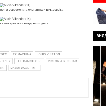
ие на современата елегантна и шик девојка
ка лежерни но и модерни модели
ВИД
RDEM
EX MACHINA
LOUIS VUITTON
ARTNEY
THE DANISH GIRL
VICTORIA BECKHAM
НГО
МАЈКЛ ФАСБЕНДЕР