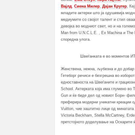
Вајлд
,
Сиена Милер
,
Дајан Кругер
, Ке
младите актерки што ја одушевија модн
медиумите со својот талент и стил оваа
девојка во модниот свет, но и на голем
Man from U.N.C.L.E. , Ex Machina и The 
споредна улога.
Швеѓанката е во моментов ИТ-
Женствена, нежна, љубезна и до добар 
Гетеборг речиси е безгрешна во изборот
едноставноста на Швеѓаните и грациозно
School. Актерката која има глумено во Th
Gun и ќе биде дел од новиот Борн- филм
преферира модерни уникатни креации од 
Vuitton, чие заштитно лице од минатата
Victoria Beckham, Stella McCartney, Er
претстојното доделување на Оскарите ќе 