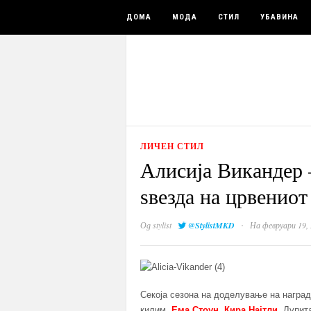
ДОМА
МОДА
СТИЛ
УБАВИНА
ЛИЧЕН СТИЛ
Алисија Викандер 
ѕвезда на црвенио
·
Од
stylist
@StylistMKD
На февруари 19,
Секоја сезона на доделување на наград
килим.
Ема Стоун
,
Кира Најтли
, Лупит