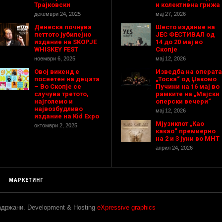
Трајковски
и колективна грижа
декември 24, 2025
мај 27, 2026
Денеска почнува
Шесто издание на
петтото јубилејно
ЈЕС ФЕСТИВАЛ од
издание на SKOPJE
14 до 20 мај во
WHISKEY FEST
Скопје
ноември 6, 2025
мај 12, 2026
Овој викенд е
Изведба на операта
посветен на децата
„Тоска“ од Џакомо
– Во Скопје се
Пучини на 16 мај во
случува третото,
рамките на „Мајски
најголемо и
оперски вечери“
највозбудливо
мај 12, 2026
издание на Kid Expo
Мјузиклот „Као
октомври 2, 2025
какао“ премиерно
на 2 и 3 јуни во МНТ
април 24, 2026
МАРКЕТИНГ
задржани. Development & Hosting
eXpressive graphics