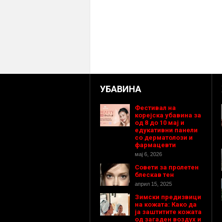
УБАВИНА
Фестивал на
корејска убавина за
од 8 до 10 мај и
едукативни панели
со дерматолози и
фармацевти
мај 6, 2026
Совети за пролетен
блескав тен
април 15, 2025
Зимски предизвици
на кожата: Како да
ја заштитите кожата
од загаден воздух и