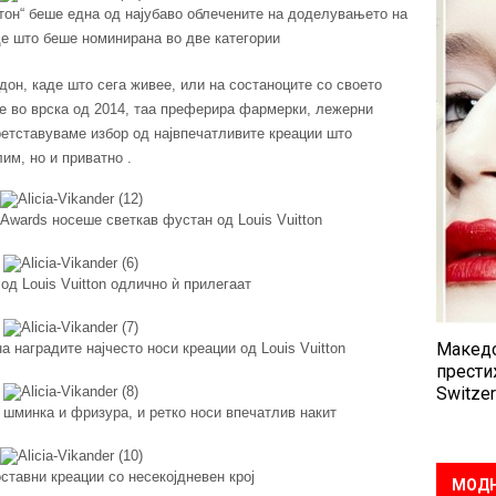
тон“ беше една од најубаво облечените на доделувањето на
де што беше номинирана во две категории
дон, каде што сега живее, или на состаноците со своето
 е во врска од 2014, таа преферира фармерки, лежерни
етставуваме избор од највпечатливите креации што
им, но и приватно .
wards носеше светкав фустан од Louis Vuitton
од Louis Vuitton одлично ѝ прилегаат
Македо
 наградите најчесто носи креации од Louis Vuitton
прести
Switzer
минка и фризура, и ретко носи впечатлив накит
тавни креации со несекојдневен крој
МОДН