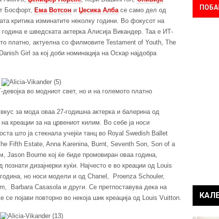
ПОБА
јт Босфорт,
Ема Вотсон
и
Џесика Алба
се само дел од
ата критика изминатите неколку години. Во фокусот на
 година е шведската актерка Алисија Викандер. Таа е ИТ-
ото платно, актуелна со филмовите Testament of Youth, The
Danish Girl за кој доби номинација на Оскар најдобра
девојка во модниот свет, но и на големото платно
вкус за мода оваа 27-годишна актерка и балерина од
 на креации за на црвениот килим. Во себе ја носи
ста што ја стекнала учејќи танц во Royal Swedish Ballet
e Fifth Estate, Anna Karenina, Burnt, Seventh Son, Son of a
, Jason Bourne кој ќе биде промовиран оваа година,
познати дизајнерки куќи. Најчесто е во креации од Louis
 година, но носи модели и од Chanel, Proenza Schouler,
dem, Barbara Casasola и други. Се претпоставува дека на
КАЛ
се појави повторно во некоја шик креација од Louis Vuitton.