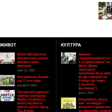
ЖИВОТ
КУЛТУРА
Bitola Whisky Fest:
Филмот
Битола како сцена,
„Скејтбордингот не
вискито како
е за девојчиња“ на
причина
Дина Дума
светската
март 31, 2026
премиера ќе ја има
Витаминска бомба
на фестивалот на
од 17 состојки
Роберт Де Ниро
(„Трибека
јануари 9, 2026
фестивал“)
Предновогодишнa
јуни 1, 2026
зимска магија на
Winter Festival со
Изложбата „Меѓу
многу музика и
нас“ на Индог –
улична храна пред
визуелна приказна
СЦ „Борис
за емпатија, надеж