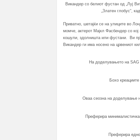
Викандер со белиот фустан од „Луј Ви
„Златен глобус“, ка
Приватно, шетајќи се на улиците во Лон
момче, актерот Мајкл Фасбендер со кој
кошули, здолништа или фустани. Ви пр
Викандер ги има носено на црвениот кил
На доделувањето на SAG A
Бохо креациите 
Оваа сеозна на доделување на
Преферира минималистичка ш
Преферира еднос