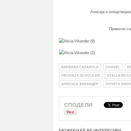
Алисија е олицетворен
Приватно са
BARBARA CASASOLA
CHANEL
E
PROENZA SCHOULER
STELLA MCC
АЛИСИЈА ВИКАНДЕР
ЛУПИТА НИО
СПОДЕЛИ
МОЖЕБИ ЌЕ ВЕ ИНТЕРЕСИРА