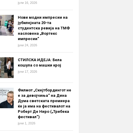
јули 16, 2026
Нови модни импресии на
јубилејната 20-та
студентска ревија на ТМФ
насловена „Вортекс
импресии“
јуни 24, 2026
СТИЛСКА ИДЕЈА: Бела
кошула со машки крој
јуни 17, 2026
Филмот „Скејтбордингот не
е за девојчиња“ на Дина
Дума светската премиера
ќе ја има на фестивалот на
Роберт Де Ниро („Трибека
фестивал“)
јуни 1, 2026