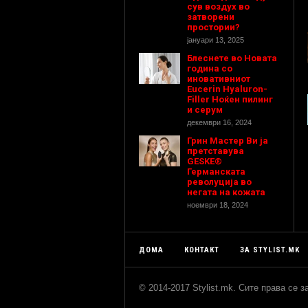
сув воздух во
затворени
простории?
јануари 13, 2025
Блеснете во Новата
година со
иновативниот
Eucerin Hyaluron-
Filler Ноќен пилинг
и серум
декември 16, 2024
Грин Мастер Ви ја
претставува
GESKE®
Германската
револуција во
негата на кожата
ноември 18, 2024
ДОМА
КОНТАКТ
ЗА STYLIST.MK
© 2014-2017 Stylist.mk. Сите права се 