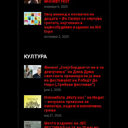
WHISKEY FEST
ноември 6, 2025
Овој викенд е посветен на
децата – Во Скопје се случува
третото, најголемо и
највозбудливо издание на Kid
Expo
октомври 2, 2025
КУЛТУРА
Филмот „Скејтбордингот не е за
девојчиња“ на Дина Дума
светската премиера ќе ја има
на фестивалот на Роберт Де
Ниро („Трибека фестивал“)
јуни 1, 2026
Изложбата „Меѓу нас“ на Индог
– визуелна приказна за
емпатија, надеж и колективна
грижа
мај 27, 2026
Шесто издание на ЈЕС
ФЕСТИВАЛ од 14 до 20 мај во