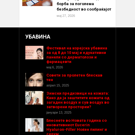
борба за поголема
безбедност во сообраќајот
мај 27, 2026
УБАВИНА
Фестивал на корејска убавина
за од 8 до 10 мај и едукативни
панели со дерматолози и
фармацевти
мај 6, 2026
Совети за пролетен блескав
тен
април 15, 2025
Зимски предизвици на кожата:
Како да ја заштитите кожата од
загаден воздух и сув воздух во
затворени простории?
јануари 13, 2025
Блеснете во Новата година со
иновативниот Eucerin
Hyaluron-Filler Ноќен пилинг и
серум