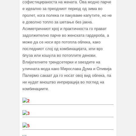
софистицираноста на жената. Ова модно парче
е идеално за преодниот период од зима во
пролет, кога полека ги пакуваме капутите, но не
е доволно топло за шетање без јакна.
Асиметричниот крој и практичноста го прават
задолжително парче во женската гардероба, а
може да се носи врз потопла облека, како
последниот слој од комбинацијата, или врз
блуза или кошула во потоплите денови.
Влијателните трендсетерки и ѕвездите на
уличната мода како Мирослава Дума и Оливија
Палермо сакаат да го носат овој вид облека, па
ни нудат мноштво инприрација во поглед на
комбинациите.