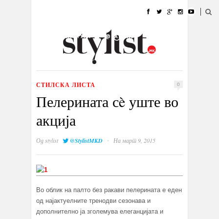
ДОМА
МОДА
СТИЛ
УБАВИНА
ЖИВОТ
КУЛТУРА
@РАБОТА
ГАЛЕРИЈА
ИЗЛОГ
КОНТАКТ
СТИЛСКА ЛИСТА
0
Пелерината сè уште во
акција
·
Од
stylist
@StylistMKD
На март 9, 2015
Во облик на палто без ракави пелерината е еден
од најактуелните тренодви сезонава и
дополнително ја зголемува елеганцијата и