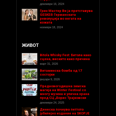
декември 16, 2024
Грин Мастер Ви ја претставува
GESKE® Германската
револуција во негата на
кожата
ноември 18, 2024
ЖИВОТ
Bitola Whisky Fest: Битола како
сцена, вискито како причина
март 31, 2026
Витаминска бомба од 17
состојки
јануари 9, 2026
Предновогодишнa зимска
магија на Winter Festival со
многу музика и улична храна
пред СЦ „Борис Трајковски
декември 24, 2025
Денеска почнува петтото
јубилејно издание на SKOPJE