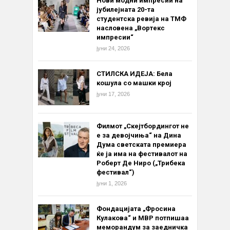
Нови модни импресии на
јубилејната 20-та
студентска ревија на ТМФ
насловена „Вортекс
импресии“
јуни 24, 2026
СТИЛСКА ИДЕЈА: Бела
кошула со машки крој
јуни 17, 2026
Филмот „Скејтбордингот не
е за девојчиња“ на Дина
Дума светската премиера
ќе ја има на фестивалот на
Роберт Де Ниро („Трибека
фестивал“)
јуни 1, 2026
Фондацијата „Фросина
Кулакова“ и МВР потпишаа
меморандум за заедничка