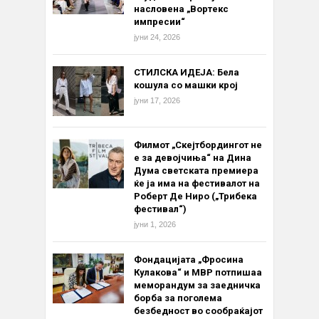
насловена „Вортекс
импресии“
јуни 24, 2026
СТИЛСКА ИДЕЈА: Бела
кошула со машки крој
јуни 17, 2026
Филмот „Скејтбордингот не
е за девојчиња“ на Дина
Дума светската премиера
ќе ја има на фестивалот на
Роберт Де Ниро („Трибека
фестивал“)
јуни 1, 2026
Фондацијата „Фросина
Кулакова“ и МВР потпишаа
меморандум за заедничка
борба за поголема
безбедност во сообраќајот