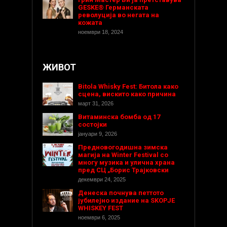
GESKE® Германската
револуција во негата на
кожата
ноември 18, 2024
ЖИВОТ
Bitola Whisky Fest: Битола како
сцена, вискито како причина
март 31, 2026
Витаминска бомба од 17
состојки
јануари 9, 2026
Предновогодишнa зимска
магија на Winter Festival со
многу музика и улична храна
пред СЦ „Борис Трајковски
декември 24, 2025
Денеска почнува петтото
јубилејно издание на SKOPJE
WHISKEY FEST
ноември 6, 2025