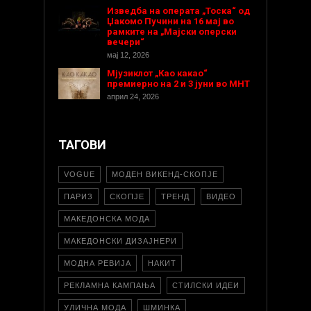
Изведба на операта „Тоска“ од
Џакомо Пучини на 16 мај во
рамките на „Мајски оперски
вечери“
мај 12, 2026
Мјузиклот „Као какао“
премиерно на 2 и 3 јуни во МНТ
април 24, 2026
ТАГОВИ
VOGUE
МОДЕН ВИКЕНД-СКОПЈЕ
ПАРИЗ
СКОПЈЕ
ТРЕНД
ВИДЕО
МАКЕДОНСКА МОДА
МАКЕДОНСКИ ДИЗАЈНЕРИ
МОДНА РЕВИЈА
НАКИТ
РЕКЛАМНА КАМПАЊА
СТИЛСКИ ИДЕИ
УЛИЧНА МОДА
ШМИНКА