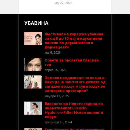
мај 27, 2026
УБАВИНА
Фестивал на корејска убавина
за од 8 до 10 мај и едукативни
панели со дерматолози и
фармацевти
мај 6, 2026
Совети за пролетен блескав
тен
април 15, 2025
Зимски предизвици на кожата:
Како да ја заштитите кожата од
загаден воздух и сув воздух во
затворени простории?
јануари 13, 2025
Блеснете во Новата година со
иновативниот Eucerin
Hyaluron-Filler Ноќен пилинг и
серум
декември 16, 2024
Грин Мастер Ви ја претставува