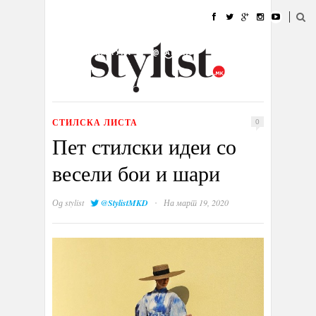
ДОМА
МОДА
СТИЛ
УБАВИНА
ЖИВОТ
КУЛТУРА
@РАБОТА
ГАЛЕРИЈА
ИЗЛОГ
КОНТАКТ
СТИЛСКА ЛИСТА
0
Пет стилски идеи со
весели бои и шари
·
Од
stylist
@StylistMKD
На март 19, 2020