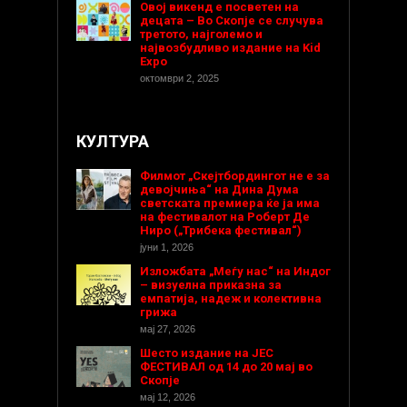
Овој викенд е посветен на
децата – Во Скопје се случува
третото, најголемо и
највозбудливо издание на Kid
Expo
октомври 2, 2025
КУЛТУРА
Филмот „Скејтбордингот не е за
девојчиња“ на Дина Дума
светската премиера ќе ја има
на фестивалот на Роберт Де
Ниро („Трибека фестивал“)
јуни 1, 2026
Изложбата „Меѓу нас“ на Индог
– визуелна приказна за
емпатија, надеж и колективна
грижа
мај 27, 2026
Шесто издание на ЈЕС
ФЕСТИВАЛ од 14 до 20 мај во
Скопје
мај 12, 2026