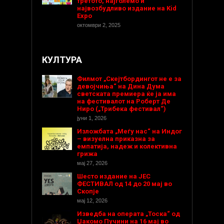
третото, најголемо и
највозбудливо издание на Kid
Expo
октомври 2, 2025
КУЛТУРА
Филмот „Скејтбордингот не е за
девојчиња“ на Дина Дума
светската премиера ќе ја има
на фестивалот на Роберт Де
Ниро („Трибека фестивал“)
јуни 1, 2026
Изложбата „Меѓу нас“ на Индог
– визуелна приказна за
емпатија, надеж и колективна
грижа
мај 27, 2026
Шесто издание на ЈЕС
ФЕСТИВАЛ од 14 до 20 мај во
Скопје
мај 12, 2026
Изведба на операта „Тоска“ од
Џакомо Пучини на 16 мај во