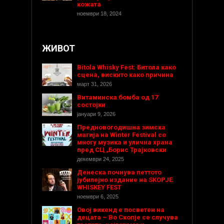
кожата
ноември 18, 2024
ЖИВОТ
Bitola Whisky Fest: Битола како
сцена, вискито како причина
март 31, 2026
Витаминска бомба од 17
состојки
јануари 9, 2026
Предновогодишнa зимска
магија на Winter Festival со
многу музика и улична храна
пред СЦ „Борис Трајковски
декември 24, 2025
Денеска почнува петтото
јубилејно издание на SKOPJE
WHISKEY FEST
ноември 6, 2025
Овој викенд е посветен на
децата – Во Скопје се случува