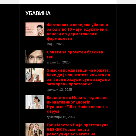
УБАВИНА
Фестивал на корејска убавина
за од 8 до 10 мај и едукативни
панели со дерматолози и
фармацевти
мај 6, 2026
Совети за пролетен блескав
тен
април 15, 2025
Зимски предизвици на кожата:
Како да ја заштитите кожата од
загаден воздух и сув воздух во
затворени простории?
јануари 13, 2025
Блеснете во Новата година со
иновативниот Eucerin
Hyaluron-Filler Ноќен пилинг и
серум
декември 16, 2024
Грин Мастер Ви ја претставува
GESKE® Германската
револуција во негата на