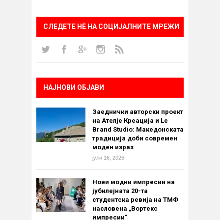
СЛЕДЕТЕ НÈ НА СОЦИЈАЛНИТЕ МРЕЖИ
НАЈНОВИ ОБЈАВИ
Заеднички авторски проект
на Ателје Креација и Le
Brand Studio: Македонската
традиција доби современ
моден израз
јули 16, 2026
Нови модни импресии на
јубилејната 20-та
студентска ревија на ТМФ
насловена „Вортекс
импресии“