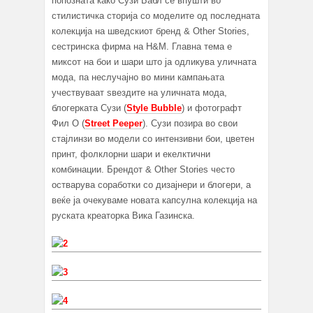
попозната како Сузи Бабл се впушти во
стилистичка сторија со моделите од последната
колекција на шведскиот бренд & Other Stories,
сестринска фирма на H&M. Главна тема е
миксот на бои и шари што ја одликува уличната
мода, па неслучајно во мини кампањата
учествуваат ѕвездите на уличната мода,
блогерката Сузи (
Style Bubble
) и фотографт
Фил О (
Street Peeper
). Сузи позира во свои
стајлинзи во модели со интензивни бои, цветен
принт, фолклорни шари и екелктични
комбинации. Брендот & Other Stories често
остварува соработки со дизајнери и блогери, а
веќе ја очекуваме новата капсулна колекција на
руската креаторка Вика Газинска.