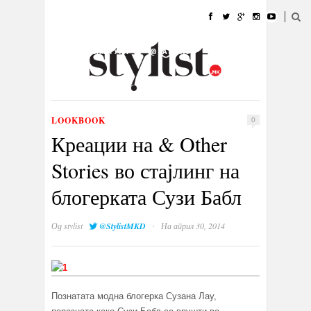
ДОМА
МОДА
СТИЛ
УБАВИНА
ЖИВОТ
КУЛТУРА
@РАБОТА
ГАЛЕРИЈА
ИЗЛОГ
КОНТАКТ
LOOKBOOK
0
Креации на & Other
Stories во стајлинг на
блогерката Сузи Бабл
·
Од
stylist
@StylistMKD
На април 30, 2014
Познатата модна блогерка Сузана Лау,