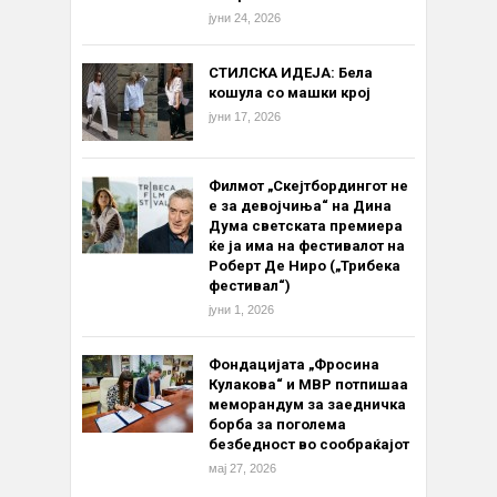
јуни 24, 2026
СТИЛСКА ИДЕЈА: Бела
кошула со машки крој
јуни 17, 2026
Филмот „Скејтбордингот не
е за девојчиња“ на Дина
Дума светската премиера
ќе ја има на фестивалот на
Роберт Де Ниро („Трибека
фестивал“)
јуни 1, 2026
Фондацијата „Фросина
Кулакова“ и МВР потпишаа
меморандум за заедничка
борба за поголема
безбедност во сообраќајот
мај 27, 2026