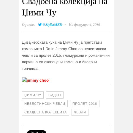
Свадбена колекција на
Џими Чу
·
Од
stylist
@StylistMKD
На февруари 4, 2016
Дизајнерската куќа на Џими Чу ја претстави
кампањата I Do in Jimmy Choo со невестински
чевли за пролет 2016, гламурозни и романтични
парчиња со скапоцени камења и бисерни
топчиња.
ЏИМИ ЧУ
ВИДЕО
НЕВЕСТИНСКИ ЧЕВЛИ
ПРОЛЕТ 2016
СВАДБЕНА КОЛЕКЦИЈА
ЧЕВЛИ