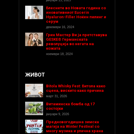
јануари 13, 2025
Блеснете во Новата година со
иновативниот Eucerin
Hyaluron-Filler Ноќен пилинг и
серум
декември 16, 2024
Грин Мастер Ви ја претставува
GESKE® Германската
револуција во негата на
кожата
ноември 18, 2024
ЖИВОТ
Bitola Whisky Fest: Битола како
сцена, вискито како причина
март 31, 2026
Витаминска бомба од 17
состојки
јануари 9, 2026
Предновогодишнa зимска
магија на Winter Festival со
многу музика и улична храна