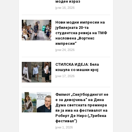
моден израз
јули 16, 2026
Нови модни импресии на
јубилејната 20-та
студентска ревија на ТМФ
насловена „Вортекс
импресии“
јуни 24, 2026
СТИЛСКА ИДЕЈА: Бела
кошула со машки крој
јуни 17, 2026
Филмот „Скејтбордингот не
е за девојчиња“ на Дина
Дума светската премиера
ќе ја има на фестивалот на
Роберт Де Ниро („Трибека
фестивал“)
јуни 1, 2026