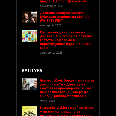
пред СЦ „Борис Трајковски
декември 24, 2025
Денеска почнува петтото
јубилејно издание на SKOPJE
WHISKEY FEST
ноември 6, 2025
Овој викенд е посветен на
децата – Во Скопје се случува
третото, најголемо и
највозбудливо издание на Kid
Expo
октомври 2, 2025
КУЛТУРА
Филмот „Скејтбордингот не е за
девојчиња“ на Дина Дума
светската премиера ќе ја има
на фестивалот на Роберт Де
Ниро („Трибека фестивал“)
јуни 1, 2026
Изложбата „Меѓу нас“ на Индог
– визуелна приказна за
емпатија, надеж и колективна