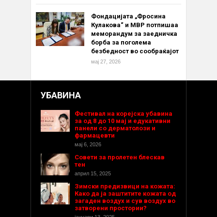
Фондацијата „Фросина
Кулакова“ и МВР потпишаа
меморандум за заедничка
борба за поголема
безбедност во сообраќајот
мај 27, 2026
УБАВИНА
Фестивал на корејска убавина
за од 8 до 10 мај и едукативни
панели со дерматолози и
фармацевти
мај 6, 2026
Совети за пролетен блескав
тен
април 15, 2025
Зимски предизвици на кожата:
Како да ја заштитите кожата од
загаден воздух и сув воздух во
затворени простории?