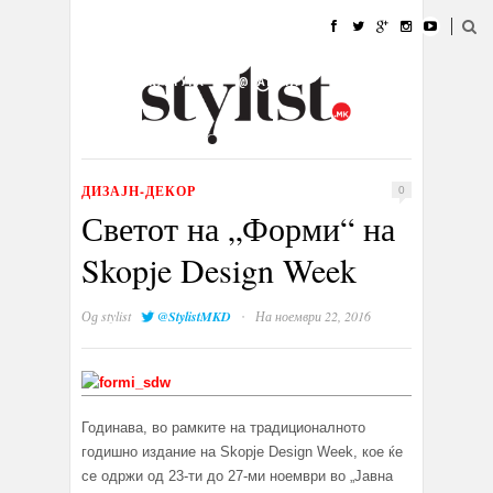
ДОМА
МОДА
СТИЛ
УБАВИНА
ЖИВОТ
КУЛТУРА
@РАБОТА
ГАЛЕРИЈА
ИЗЛОГ
КОНТАКТ
ДИЗАЈН-ДЕКОР
0
Светот на „Форми“ на
Skopje Design Week
·
Од
stylist
@StylistMKD
На ноември 22, 2016
Годинава, во рамките на традиционалното
годишно издание на Skopje Design Week, кое ќе
се одржи од 23-ти до 27-ми ноември во „Јавна