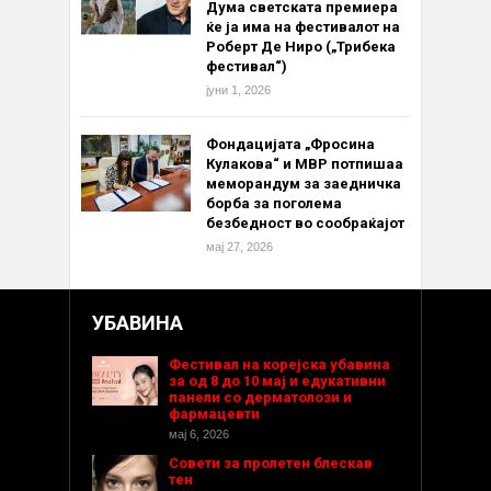
Дума светската премиера
ќе ја има на фестивалот на
Роберт Де Ниро („Трибека
фестивал“)
јуни 1, 2026
Фондацијата „Фросина
Кулакова“ и МВР потпишаа
меморандум за заедничка
борба за поголема
безбедност во сообраќајот
мај 27, 2026
УБАВИНА
Фестивал на корејска убавина
за од 8 до 10 мај и едукативни
панели со дерматолози и
фармацевти
мај 6, 2026
Совети за пролетен блескав
тен