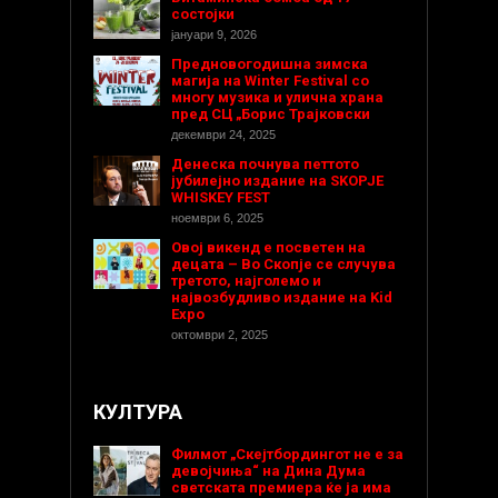
состојки
јануари 9, 2026
Предновогодишнa зимска
магија на Winter Festival со
многу музика и улична храна
пред СЦ „Борис Трајковски
декември 24, 2025
Денеска почнува петтото
јубилејно издание на SKOPJE
WHISKEY FEST
ноември 6, 2025
Овој викенд е посветен на
децата – Во Скопје се случува
третото, најголемо и
највозбудливо издание на Kid
Expo
октомври 2, 2025
КУЛТУРА
Филмот „Скејтбордингот не е за
девојчиња“ на Дина Дума
светската премиера ќе ја има