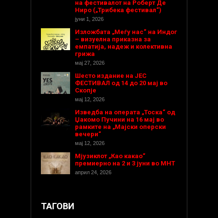
на фестивалот на Роберт Де
Ниро („Трибека фестивал“)
јуни 1, 2026
Изложбата „Меѓу нас“ на Индог
– визуелна приказна за
емпатија, надеж и колективна
грижа
мај 27, 2026
Шесто издание на ЈЕС
ФЕСТИВАЛ од 14 до 20 мај во
Скопје
мај 12, 2026
Изведба на операта „Тоска“ од
Џакомо Пучини на 16 мај во
рамките на „Мајски оперски
вечери“
мај 12, 2026
Мјузиклот „Као какао“
премиерно на 2 и 3 јуни во МНТ
април 24, 2026
ТАГОВИ