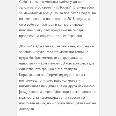
Соба“, ќе имате можност одблизу да се
запознаете со светот на „Форми“. Станува збор
за македонски бренд, кој за прв пат се појави на
нашиот пазар на почетокот на 2016 година, а
сега веќе се насочува и кон меѓународен
пласман преку овозможување на онлајн
продажба на својата интернет страница.
„Форми“ е едукативна, рекреативна, но пред сè
забавна играчка. Малите магнетни топчиња
нудат безброј можности за креирање на
едноставни и комплексни 3D конструкции, каде
единствената граница е фантазијата.
Користењето на „Форми“ од една страна го
поттикнува логичкото размислување и
интуитивната перцепција, а од друга неизбежно
ја буди креативноста. Уште еден важен аспект е
можноста за канализирање на стресот на
позитивен начин, но и продуктивно „убивање” на
досадата.