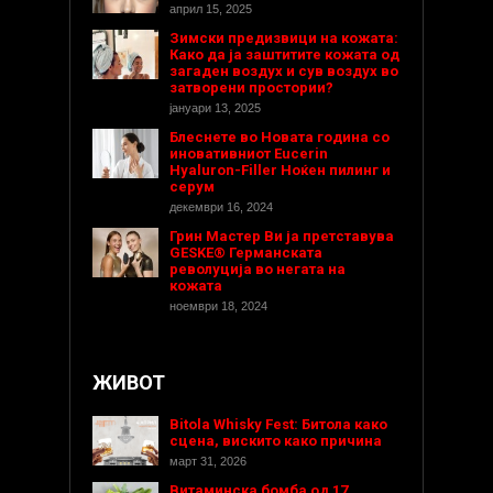
април 15, 2025
Зимски предизвици на кожата:
Како да ја заштитите кожата од
загаден воздух и сув воздух во
затворени простории?
јануари 13, 2025
Блеснете во Новата година со
иновативниот Eucerin
Hyaluron-Filler Ноќен пилинг и
серум
декември 16, 2024
Грин Мастер Ви ја претставува
GESKE® Германската
револуција во негата на
кожата
ноември 18, 2024
ЖИВОТ
Bitola Whisky Fest: Битола како
сцена, вискито како причина
март 31, 2026
Витаминска бомба од 17