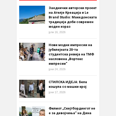
Заеднички авторски проект
на Ателје Креација и Le
Brand Studio: Македонската
традиција доби современ
моден израз
јули 16, 2026
Нови модни импресии на
јубилејната 20-та
студентска ревија на ТМФ
насловена „Вортекс
импресии“
јуни 24, 2026
СТИЛСКА ИДЕЈА: Бела
кошула со машки крој
јуни 17, 2026
Филмот „Скејтбордингот не
е за девојчиња“ на Дина