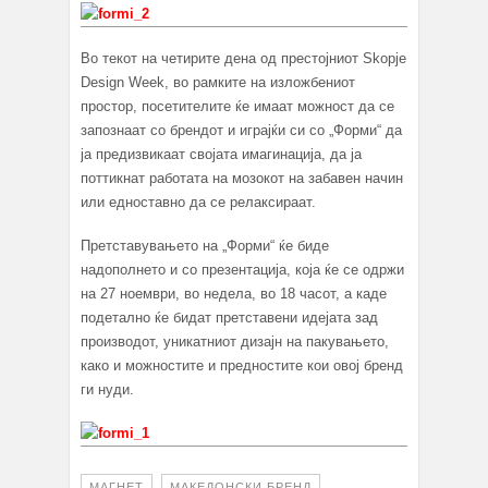
Во текот на четирите дена од престојниот Skopje
Design Week, во рамките на изложбениот
простор, посетителите ќе имаат можност да се
запознаат со брендот и играјќи си со „Форми“ да
ја предизвикаат својата имагинација, да ја
поттикнат работата на мозокот на забавен начин
или едноставно да се релаксираат.
Претставувањето на „Форми“ ќе биде
надополнето и со презентација, која ќе се одржи
на 27 ноември, во недела, во 18 часот, а каде
подетално ќе бидат претставени идејата зад
производот, уникатниот дизајн на пакувањето,
како и можностите и предностите кои овој бренд
ги нуди.
МАГНЕТ
МАКЕДОНСКИ БРЕНД