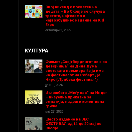
Овој викенд е посветен на
децата – Во Скопје се случува
третото, најголемо и
највозбудливо издание на Kid
Expo
октомври 2, 2025
КУЛТУРА
Филмот „Скејтбордингот не е за
девојчиња“ на Дина Дума
светската премиера ќе ја има
на фестивалот на Роберт Де
Ниро („Трибека фестивал“)
јуни 1, 2026
Изложбата „Меѓу нас“ на Индог
– визуелна приказна за
емпатија, надеж и колективна
грижа
мај 27, 2026
Шесто издание на ЈЕС
ФЕСТИВАЛ од 14 до 20 мај во
Скопје