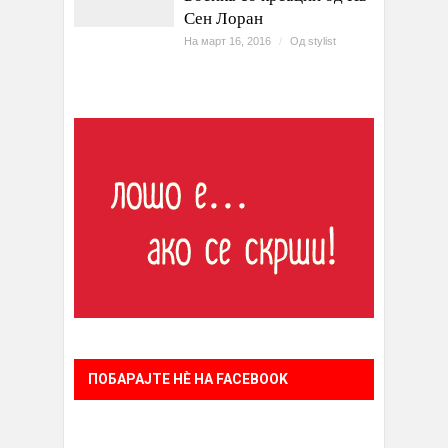
Сен Лоран
На март 16, 2016
/
Од
stylist
ПОБАРАЈТЕ НÈ НА FACEBOOK