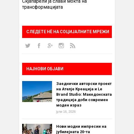
Скјапарели ја слави моќта на
трансформацијата
СЛЕДЕТЕ НÈ НА СОЦИЈАЛНИТЕ МРЕЖИ
НАЈНОВИ ОБЈАВИ
Заеднички авторски проект
на Ателје Креација и Le
Brand Studio: Македонската
традиција доби современ
моден израз
јули 16, 2026
Нови модни импресии на
јубилејната 20-та