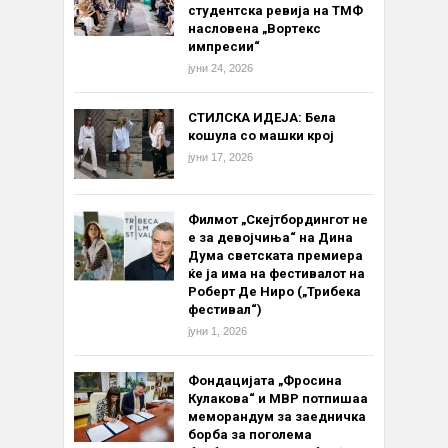
студентска ревија на ТМФ
насловена „Вортекс
импресии“
јуни 24, 2026
СТИЛСКА ИДЕЈА: Бела
кошула со машки крој
јуни 17, 2026
Филмот „Скејтбордингот не
е за девојчиња“ на Дина
Дума светската премиера
ќе ја има на фестивалот на
Роберт Де Ниро („Трибека
фестивал“)
јуни 1, 2026
Фондацијата „Фросина
Кулакова“ и МВР потпишаа
меморандум за заедничка
борба за поголема