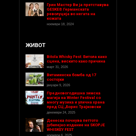
Грин Мастер Ви ја претставува
GESKE® Германската
револуција во негата на
кожата
ноември 18, 2024
ЖИВОТ
Bitola Whisky Fest: Битола како
сцена, вискито како причина
март 31, 2026
Витаминска бомба од 17
состојки
јануари 9, 2026
Предновогодишнa зимска
магија на Winter Festival со
многу музика и улична храна
пред СЦ „Борис Трајковски
декември 24, 2025
Денеска почнува петтото
јубилејно издание на SKOPJE
WHISKEY FEST
ноември 6, 2025