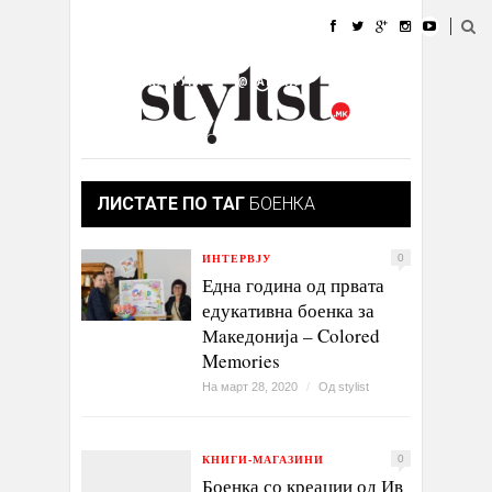
ДОМА
МОДА
СТИЛ
УБАВИНА
ЖИВОТ
КУЛТУРА
@РАБОТА
ГАЛЕРИЈА
ИЗЛОГ
КОНТАКТ
ЛИСТАТЕ ПО ТАГ
БОЕНКА
ИНТЕРВЈУ
0
Една година од првата
едукативна боенка за
Мaкедонија – Colored
Memories
На март 28, 2020
/
Од
stylist
КНИГИ-МАГАЗИНИ
0
Боенка со креации од Ив