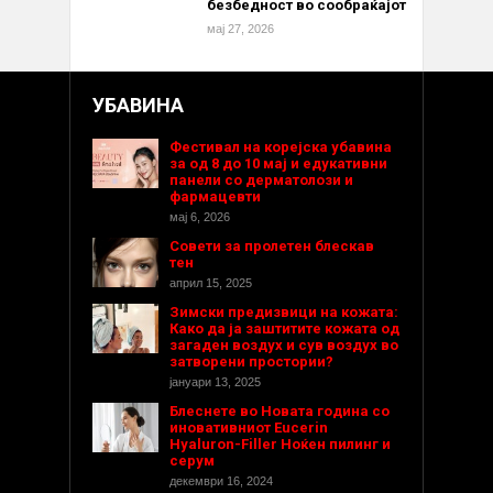
безбедност во сообраќајот
мај 27, 2026
УБАВИНА
Фестивал на корејска убавина
за од 8 до 10 мај и едукативни
панели со дерматолози и
фармацевти
мај 6, 2026
Совети за пролетен блескав
тен
април 15, 2025
Зимски предизвици на кожата:
Како да ја заштитите кожата од
загаден воздух и сув воздух во
затворени простории?
јануари 13, 2025
Блеснете во Новата година со
иновативниот Eucerin
Hyaluron-Filler Ноќен пилинг и
серум
декември 16, 2024