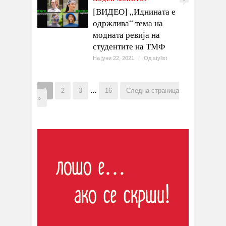
[ВИДЕО] „Иднината е
одржлива“ тема на
модната ревија на
студентите на ТМФ
На јуни 22, 2021
/
Од
stylist
1
2
3
…
16
Следна страница
»