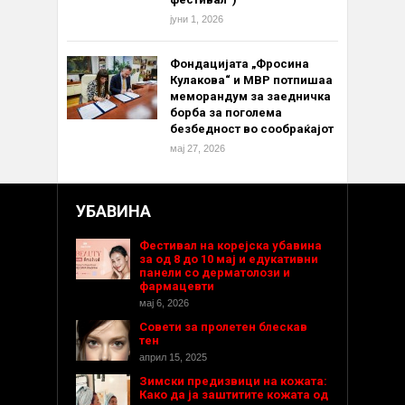
јуни 1, 2026
Фондацијата „Фросина
Кулакова“ и МВР потпишаа
меморандум за заедничка
борба за поголема
безбедност во сообраќајот
мај 27, 2026
УБАВИНА
Фестивал на корејска убавина
за од 8 до 10 мај и едукативни
панели со дерматолози и
фармацевти
мај 6, 2026
Совети за пролетен блескав
тен
април 15, 2025
Зимски предизвици на кожата:
Како да ја заштитите кожата од