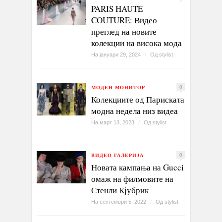
PARIS HAUTE
COUTURE: Видео
преглед на новите
колекции на висока мода
На јануари 29, 2024
/
Од
stylist
МОДЕН МОНИТОР
0
Колекциите од Париската
модна недела низ видеа
На март 13, 2023
/
Од
stylist
ВИДЕО ГАЛЕРИЈА
0
Новата кампања на Gucci
омаж на филмовите на
Стенли Кјубрик
На септември 5, 2022
/
Од
stylist