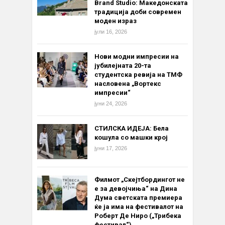
Brand Studio: Македонската
традиција доби современ
моден израз
јули 16, 2026
Нови модни импресии на
јубилејната 20-та
студентска ревија на ТМФ
насловена „Вортекс
импресии“
јуни 24, 2026
СТИЛСКА ИДЕЈА: Бела
кошула со машки крој
јуни 17, 2026
Филмот „Скејтбордингот не
е за девојчиња“ на Дина
Дума светската премиера
ќе ја има на фестивалот на
Роберт Де Ниро („Трибека
фестивал“)