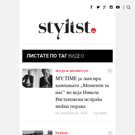
ДОМА
МОДА
СТИЛ
УБАВИНА
ЖИВОТ
КУЛТУРА
@РАБОТА
ГАЛЕРИЈА
ИЗЛОГ
КОНТАКТ
ЛИСТАТЕ ПО ТАГ
ВИДЕО
МОДЕН МОНИТОР
0
MY:TIME ја лансира
кампањата „Моменти за
нас“ во која Никола
Ристановски испраќа
моќна порака
На ноември 20, 2025
/
Од
stylist
РЕВИИ
0