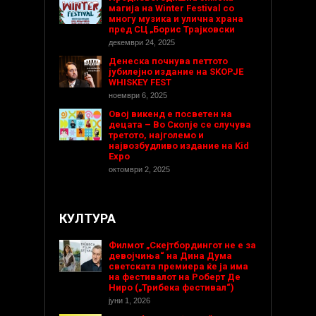
магија на Winter Festival со
многу музика и улична храна
пред СЦ „Борис Трајковски
декември 24, 2025
Денеска почнува петтото
јубилејно издание на SKOPJE
WHISKEY FEST
ноември 6, 2025
Овој викенд е посветен на
децата – Во Скопје се случува
третото, најголемо и
највозбудливо издание на Kid
Expo
октомври 2, 2025
КУЛТУРА
Филмот „Скејтбордингот не е за
девојчиња“ на Дина Дума
светската премиера ќе ја има
на фестивалот на Роберт Де
Ниро („Трибека фестивал“)
јуни 1, 2026