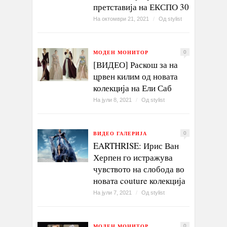
претставија на ЕКСПО 30
На октомври 21, 2021
/
Од
stylist
МОДЕН МОНИТОР
0
[ВИДЕО] Раскош за на
црвен килим од новата
колекција на Ели Саб
На јули 8, 2021
/
Од
stylist
ВИДЕО ГАЛЕРИЈА
0
EARTHRISE: Ирис Ван
Херпен го истражува
чувството на слобода во
новата couture колекција
На јули 7, 2021
/
Од
stylist
МОДЕН МОНИТОР
0