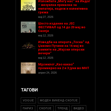
Изложбата „Меѓу нас“ на Индог
– визуелна приказна за
емпатија, надеж и колективна
грижа
мај 27, 2026
Шесто издание на ЈЕС
ФЕСТИВАЛ од 14 до 20 мај во
Скопје
мај 12, 2026
Изведба на операта „Тоска“ од
Џакомо Пучини на 16 мај во
рамките на „Мајски оперски
вечери“
мај 12, 2026
Мјузиклот „Као какао“
премиерно на 2 и 3 јуни во МНТ
април 24, 2026
ТАГОВИ
VOGUE
МОДЕН ВИКЕНД-СКОПЈЕ
ПАРИЗ
СКОПЈЕ
ТРЕНД
ВИДЕО