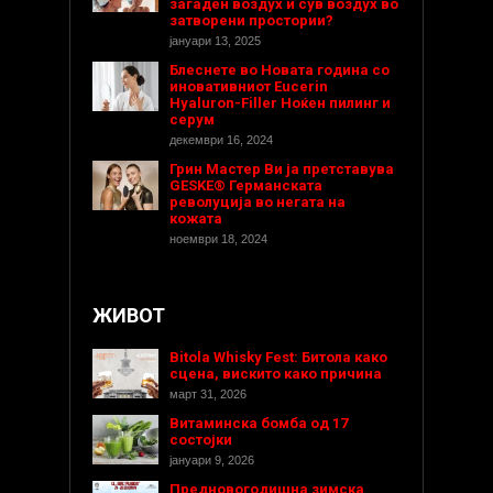
загаден воздух и сув воздух во
затворени простории?
јануари 13, 2025
Блеснете во Новата година со
иновативниот Eucerin
Hyaluron-Filler Ноќен пилинг и
серум
декември 16, 2024
Грин Мастер Ви ја претставува
GESKE® Германската
револуција во негата на
кожата
ноември 18, 2024
ЖИВОТ
Bitola Whisky Fest: Битола како
сцена, вискито како причина
март 31, 2026
Витаминска бомба од 17
состојки
јануари 9, 2026
Предновогодишнa зимска