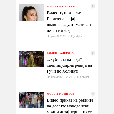
ШМИНКА-ФРИЗУРА
0
Видео туторијали:
Бронзена и сјајна
шминка за ултимативен
летен изглед
На јуни 8, 2022
/
Од
stylist
ВИДЕО ГАЛЕРИЈА
0
„Љубовна парада“ –
спектакуларна ревија на
Гучи во Холивуд
На ноември 4, 2021
/
Од
stylist
МОДЕН МОНИТОР
0
Видео приказ на ревиите
на десетте македонски
модни дизајнери што се