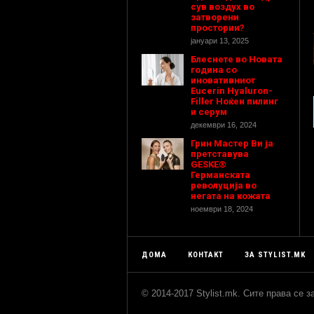
сув воздух во
затворени
простории?
јануари 13, 2025
Блеснете во Новата
година со
иновативниот
Eucerin Hyaluron-
Filler Ноќен пилинг
и серум
декември 16, 2024
Грин Мастер Ви ја
претставува
GESKE®
Германската
револуција во
негата на кожата
ноември 18, 2024
ДОМА
КОНТАКТ
ЗА STYLIST.MK
© 2014-2017 Stylist.mk. Сите права се 