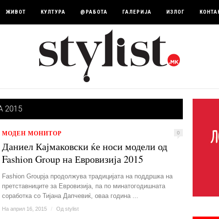
ЖИВОТ
КУЛТУРА
@РАБОТА
ГАЛЕРИЈА
ИЗЛОГ
КОНТА
 2015
МОДЕН МОНИТОР
0
Даниел Кајмаковски ќе носи модели од
Fashion Group на Евровизија 2015
Fashion Groupја продолжува традицијата на поддршка на
претставниците за Евровизија, па по минатогодишната
соработка со Тијана Дапчевиќ, оваа година ...
На април 16, 2015
/
Од
stylist