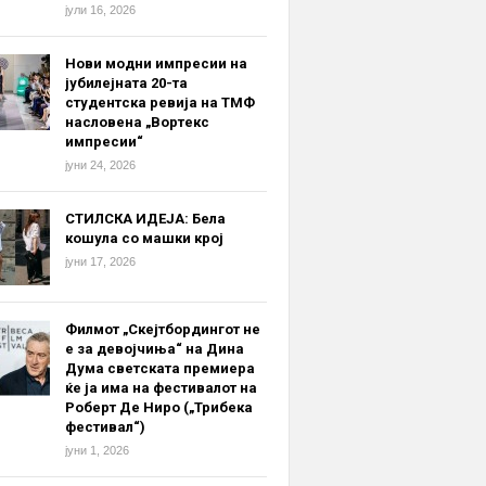
јули 16, 2026
Нови модни импресии на
јубилејната 20-та
студентска ревија на ТМФ
насловена „Вортекс
импресии“
јуни 24, 2026
СТИЛСКА ИДЕЈА: Бела
кошула со машки крој
јуни 17, 2026
Филмот „Скејтбордингот не
е за девојчиња“ на Дина
Дума светската премиера
ќе ја има на фестивалот на
Роберт Де Ниро („Трибека
фестивал“)
јуни 1, 2026