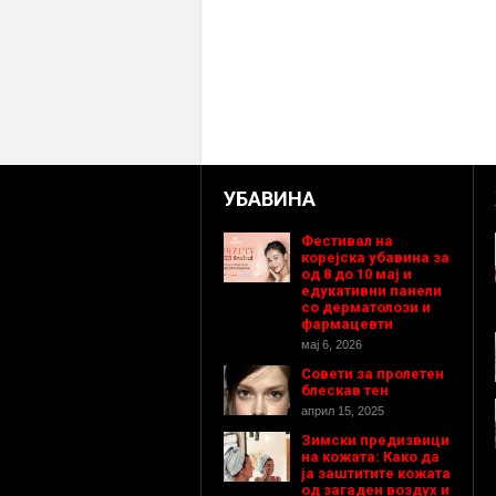
УБАВИНА
Фестивал на
корејска убавина за
од 8 до 10 мај и
едукативни панели
со дерматолози и
фармацевти
мај 6, 2026
Совети за пролетен
блескав тен
април 15, 2025
Зимски предизвици
на кожата: Како да
ја заштитите кожата
од загаден воздух и