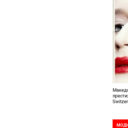
Македо
прести
Switzer
МОДН