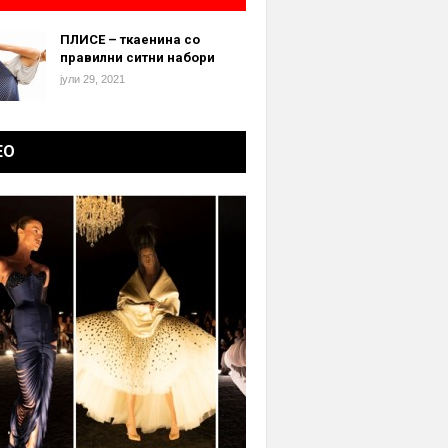
ПЛИСЕ – ткаенина со
правилни ситни набори
јули 29, 2021
ЕО