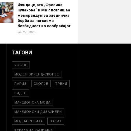
Фондацијата „Фросина
Кулакова“ и МВР потпишаа
меморандум за заедничка
борба за поголема
безбедност во сообраќајот
мај 27, 2026
ТАГОВИ
VOGUE
МОДЕН ВИКЕНД-СКОПЈЕ
ПАРИЗ
СКОПЈЕ
ТРЕНД
ВИДЕО
МАКЕДОНСКА МОДА
МАКЕДОНСКИ ДИЗАЈНЕРИ
МОДНА РЕВИЈА
НАКИТ
РЕКЛАМНА КАМПАЊА