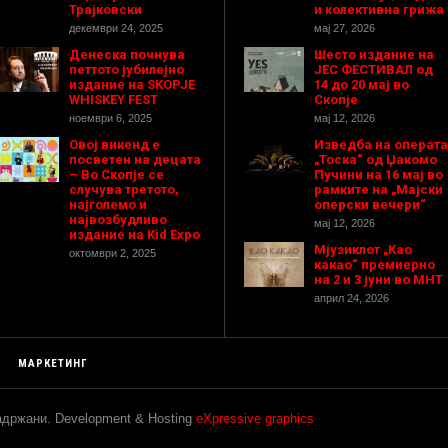
Трајковски
и колективна грижа
декември 24, 2025
мај 27, 2026
Денеска почнува
Шесто издание на
петтото јубилејно
ЈЕС ФЕСТИВАЛ од
издание на SKOPJE
14 до 20 мај во
WHISKEY FEST
Скопје
ноември 6, 2025
мај 12, 2026
Овој викенд е
Изведба на операта
посветен на децата
„Тоска“ од Џакомо
– Во Скопје се
Пучини на 16 мај во
случува третото,
рамките на „Мајски
најголемо и
оперски вечери“
највозбудливо
мај 12, 2026
издание на Kid Expo
Мјузиклот „Као
октомври 2, 2025
какао“ премиерно
на 2 и 3 јуни во МНТ
април 24, 2026
МАРКЕТИНГ
задржани. Development & Hosting
eXpressive graphics