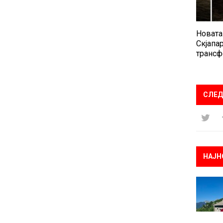
Новата
Скјапар
трансф
СЛЕД
НАЈН