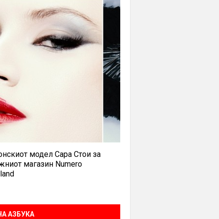
нскиот модел Сара Стои за
жниот магазин Numero
land
А АЗБУКА