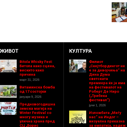
ЖИВОТ
КУЛТУРА
Bitola Whisky Fest:
Филмот
Битола како сцена,
„Скејтбордингот не
вискито како
е за девојчиња“ на
причина
Дина Дума
светската
март 31, 2026
премиера ќе ја има
Витаминска бомба
на фестивалот на
од 17 состојки
Роберт Де Ниро
(„Трибека
јануари 9, 2026
фестивал“)
Предновогодишнa
јуни 1, 2026
зимска магија на
Winter Festival со
Изложбата „Меѓу
многу музика и
нас“ на Индог –
улична храна пред
визуелна приказна
СЦ „Борис
за емпатија, надеж