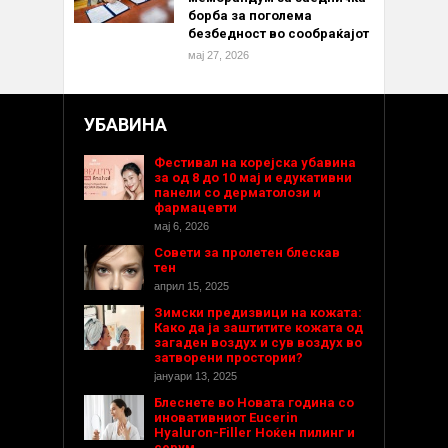
борба за поголема
безбедност во сообраќајот
мај 27, 2026
УБАВИНА
Фестивал на корејска убавина
за од 8 до 10 мај и едукативни
панели со дерматолози и
фармацевти
мај 6, 2026
Совети за пролетен блескав
тен
април 15, 2025
Зимски предизвици на кожата:
Како да ја заштитите кожата од
загаден воздух и сув воздух во
затворени простории?
јануари 13, 2025
Блеснете во Новата година со
иновативниот Eucerin
Hyaluron-Filler Ноќен пилинг и
серум