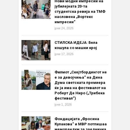
Нови модни импресии на
јубилејната 20-та
студентска ревија на ТМФ
насловена „Вортекс
импресии“
јуни 24, 2026
СТИЛСКА ИДЕЈА: Бела
кошула со машки крој
јуни 17, 2026
Филмот „Скејтбордингот не
е за девојчиња“ на Дина
Дума светската премиера
ќе ја има на фестивалот на
Роберт Де Ниро („Трибека
фестивал“)
јуни 1, 2026
Фондацијата „Фросина
Кулакова“ и МВР потпишаа
меморандум за заедничка