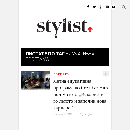
ДОМА
МОДА
СТИЛ
УБАВИНА
ЖИВОТ
КУЛТУРА
@РАБОТА
ГАЛЕРИЈА
ИЗЛОГ
КОНТАКТ
ЛИСТАТЕ ПО ТАГ
ЕДУКАТИВНА
ПРОГРАМА
КАРИЕРА
0
Летна едукативна
програма во Creative Hub
под мотото „Искористи
го летото и започни нова
кариера“
На мај 2, 2018
/
Од
stylist