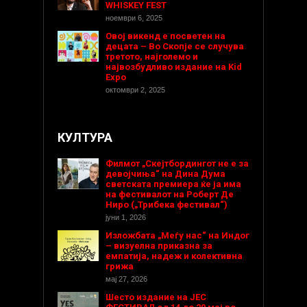
WHISKEY FEST
ноември 6, 2025
Овој викенд е посветен на
децата – Во Скопје се случува
третото, најголемо и
највозбудливо издание на Kid
Expo
октомври 2, 2025
КУЛТУРА
Филмот „Скејтбордингот не е за
девојчиња“ на Дина Дума
светската премиера ќе ја има
на фестивалот на Роберт Де
Ниро („Трибека фестивал“)
јуни 1, 2026
Изложбата „Меѓу нас“ на Индог
– визуелна приказна за
емпатија, надеж и колективна
грижа
мај 27, 2026
Шесто издание на ЈЕС