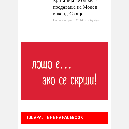
Британија ќе одржат
предавања на Моден
викенд-Скопје
На октомври 6, 2014
/
Од
stylist
ПОБАРАЈТЕ НÈ НА FACEBOOK