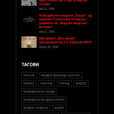
ФЕСТИВАЛ од 14 до 20 мај во
Скопје
мај 12, 2026
Изведба на операта „Тоска“ од
Џакомо Пучини на 16 мај во
рамките на „Мајски оперски
вечери“
мај 12, 2026
Мјузиклот „Као какао“
премиерно на 2 и 3 јуни во МНТ
април 24, 2026
ТАГОВИ
VOGUE
МОДЕН ВИКЕНД-СКОПЈЕ
ПАРИЗ
СКОПЈЕ
ТРЕНД
ВИДЕО
МАКЕДОНСКА МОДА
МАКЕДОНСКИ ДИЗАЈНЕРИ
МОДНА РЕВИЈА
НАКИТ