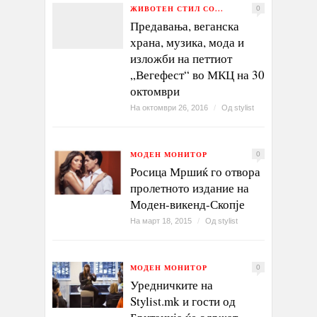
ЖИВОТЕН СТИЛ СО...
0
Предавања, веганска
храна, музика, мода и
изложби на петтиот
„Вегефест“ во МКЦ на 30
октомври
На октомври 26, 2016
/
Од
stylist
МОДЕН МОНИТОР
0
Росица Мршиќ го отвора
пролетното издание на
Моден-викенд-Скопје
На март 18, 2015
/
Од
stylist
МОДЕН МОНИТОР
0
Уредничките на
Stylist.mk и гости од