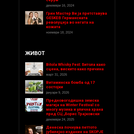
декември 16, 2024
Грин Мастер Ви ја претставува
GESKE® Германската
револуција во негата на
кожата
ноември 18, 2024
ЖИВОТ
Bitola Whisky Fest: Битола како
сцена, вискито како причина
март 31, 2026
Витаминска бомба од 17
состојки
јануари 9, 2026
Предновогодишнa зимска
магија на Winter Festival со
многу музика и улична храна
пред СЦ „Борис Трајковски
декември 24, 2025
Денеска почнува петтото
јубилејно издание на SKOPJE