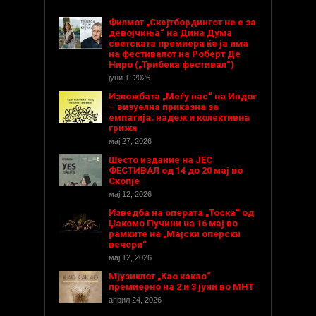
Филмот „Скејтбордингот не е за
девојчиња“ на Дина Дума
светската премиера ќе ја има
на фестивалот на Роберт Де
Ниро („Трибека фестивал“)
јуни 1, 2026
Изложбата „Меѓу нас“ на Индог
– визуелна приказна за
емпатија, надеж и колективна
грижа
мај 27, 2026
Шесто издание на ЈЕС
ФЕСТИВАЛ од 14 до 20 мај во
Скопје
мај 12, 2026
Изведба на операта „Тоска“ од
Џакомо Пучини на 16 мај во
рамките на „Мајски оперски
вечери“
мај 12, 2026
Мјузиклот „Као какао“
премиерно на 2 и 3 јуни во МНТ
април 24, 2026