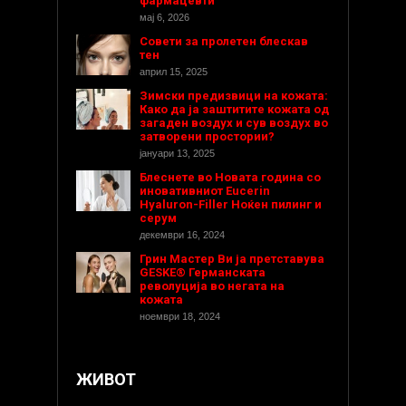
фармацевти
мај 6, 2026
Совети за пролетен блескав
тен
април 15, 2025
Зимски предизвици на кожата:
Како да ја заштитите кожата од
загаден воздух и сув воздух во
затворени простории?
јануари 13, 2025
Блеснете во Новата година со
иновативниот Eucerin
Hyaluron-Filler Ноќен пилинг и
серум
декември 16, 2024
Грин Мастер Ви ја претставува
GESKE® Германската
револуција во негата на
кожата
ноември 18, 2024
ЖИВОТ