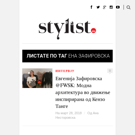
ДОМА
МОДА
СТИЛ
УБАВИНА
ЖИВОТ
КУЛТУРА
@РАБОТА
ГАЛЕРИЈА
ИЗЛОГ
КОНТАКТ
ЛИСТАТЕ ПО ТАГ
ЕНА ЗАФИРОВСКА
ИНТЕРВЈУ
0
Евгенија Зафировска
@FWSK: Модна
архитектура во движење
инспирирана од Кензо
Танге
На март 28, 2018
/
Од
Ана
Несторовска