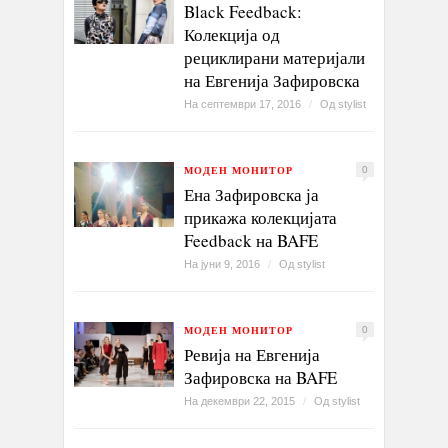
Black Feedback:
Колекција од
рециклирани материјали
на Евгенија Зафировска
На септември 17, 2016
/
Од
stylist
МОДЕН МОНИТОР
0
Ена Зафировска ја
прикажа колекцијата
Feedback на BAFE
На јуни 9, 2016
/
Од
stylist
МОДЕН МОНИТОР
0
Ревија на Евгенија
Зафировска на BAFE
На декември 22, 2015
/
Од
stylist