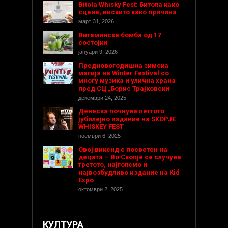
Bitola Whisky Fest: Битола како
сцена, вискито како причина
март 31, 2026
Витаминска бомба од 17
состојки
јануари 9, 2026
Предновогодишнa зимска
магија на Winter Festival со
многу музика и улична храна
пред СЦ „Борис Трајковски
декември 24, 2025
Денеска почнува петтото
јубилејно издание на SKOPJE
WHISKEY FEST
ноември 6, 2025
Овој викенд е посветен на
децата – Во Скопје се случува
третото, најголемо и
највозбудливо издание на Kid
Expo
октомври 2, 2025
КУЛТУРА