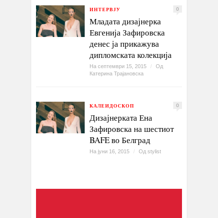
ИНТЕРВЈУ
0
Младата дизајнерка
Евгенија Зафировска
денес ја прикажува
дипломската колекција
На септември 15, 2015
/
Од
Катерина Трајановска
КАЛЕИДОСКОП
0
Дизајнерката Ена
Зафировска на шестиот
BAFE во Белград
На јуни 16, 2015
/
Од
stylist