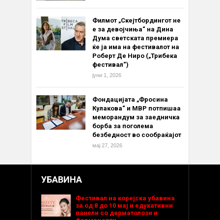
Филмот „Скејтбордингот не
е за девојчиња“ на Дина
Дума светската премиера
ќе ја има на фестивалот на
Роберт Де Ниро („Трибека
фестивал“)
јуни 1, 2026
Фондацијата „Фросина
Кулакова“ и МВР потпишаа
меморандум за заедничка
борба за поголема
безбедност во сообраќајот
мај 27, 2026
УБАВИНА
Фестивал на корејска убавина
за од 8 до 10 мај и едукативни
панели со дерматолози и