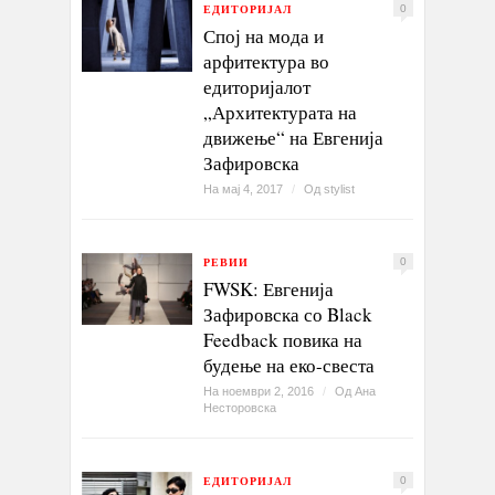
ЕДИТОРИЈАЛ
0
Спој на мода и
арфитектура во
едиторијалот
„Архитектурата на
движење“ на Евгенија
Зафировска
На мај 4, 2017
/
Од
stylist
РЕВИИ
0
FWSK: Евгенија
Зафировска со Black
Feedback повика на
будење на еко-свеста
На ноември 2, 2016
/
Од
Ана
Несторовска
ЕДИТОРИЈАЛ
0