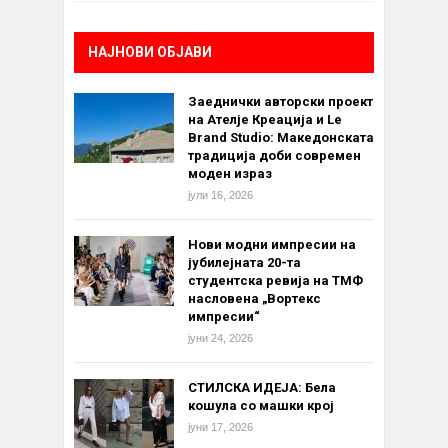
НАЈНОВИ ОБЈАВИ
Заеднички авторски проект
на Ателје Креација и Le
Brand Studio: Македонската
традиција доби современ
моден израз
јули 16, 2026
Нови модни импресии на
јубилејната 20-та
студентска ревија на ТМФ
насловена „Вортекс
импресии“
јуни 24, 2026
СТИЛСКА ИДЕЈА: Бела
кошула со машки крој
јуни 17, 2026