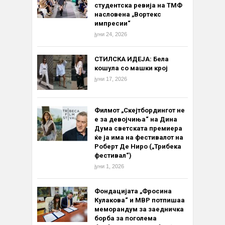
студентска ревија на ТМФ
насловена „Вортекс
импресии“
јуни 24, 2026
СТИЛСКА ИДЕЈА: Бела
кошула со машки крој
јуни 17, 2026
Филмот „Скејтбордингот не
е за девојчиња“ на Дина
Дума светската премиера
ќе ја има на фестивалот на
Роберт Де Ниро („Трибека
фестивал“)
јуни 1, 2026
Фондацијата „Фросина
Кулакова“ и МВР потпишаа
меморандум за заедничка
борба за поголема