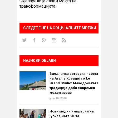
Скјапарели ја слави моќта на
трансформацијата
СЛЕДЕТЕ НÈ НА СОЦИЈАЛНИТЕ МРЕЖИ
НАЈНОВИ ОБЈАВИ
Заеднички авторски проект
на Ателје Креација и Le
Brand Studio: Македонската
традиција доби современ
моден израз
јули 16, 2026
Нови модни импресии на
јубилејната 20-та