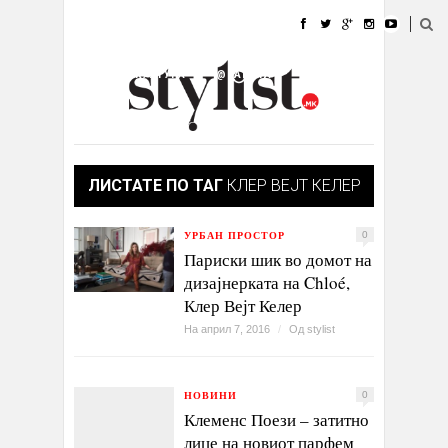
ДОМА
МОДА
СТИЛ
УБАВИНА
ЖИВОТ
КУЛТУРА
@РАБОТА
ГАЛЕРИЈА
ИЗЛОГ
КОНТАКТ
ЛИСТАТЕ ПО ТАГ
КЛЕР ВЕЈТ КЕЛЕР
УРБАН ПРОСТОР
0
Париски шик во домот на
дизајнерката на Chloé,
Клер Вејт Келер
На април 7, 2016
/
Од
stylist
НОВИНИ
0
Клеменс Поези – затитно
лице на новиот парфем