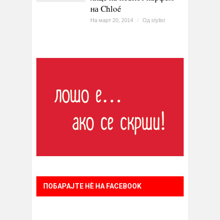
на Chloé
На март 20, 2014
/
Од
stylist
ПОБАРАЈТЕ НÈ НА FACEBOOK