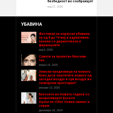
безбедност во сообраќајот
мај 27, 2026
УБАВИНА
Фестивал на корејска убавина
за од 8 до 10 мај и едукативни
панели со дерматолози и
фармацевти
мај 6, 2026
Совети за пролетен блескав
тен
април 15, 2025
Зимски предизвици на кожата:
Како да ја заштитите кожата од
загаден воздух и сув воздух во
затворени простории?
јануари 13, 2025
Блеснете во Новата година со
иновативниот Eucerin
Hyaluron-Filler Ноќен пилинг и
серум
декември 16, 2024