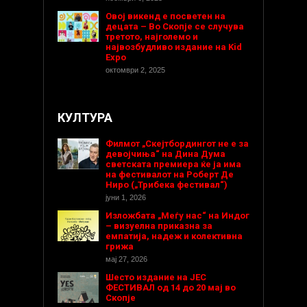
Овој викенд е посветен на
децата – Во Скопје се случува
третото, најголемо и
највозбудливо издание на Kid
Expo
октомври 2, 2025
КУЛТУРА
Филмот „Скејтбордингот не е за
девојчиња“ на Дина Дума
светската премиера ќе ја има
на фестивалот на Роберт Де
Ниро („Трибека фестивал“)
јуни 1, 2026
Изложбата „Меѓу нас“ на Индог
– визуелна приказна за
емпатија, надеж и колективна
грижа
мај 27, 2026
Шесто издание на ЈЕС
ФЕСТИВАЛ од 14 до 20 мај во
Скопје