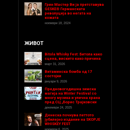
Грин Мастер Ви ја претставува
GESKE® Германската
револуција во негата на
кожата
ноември 18, 2024
ЖИВОТ
Bitola Whisky Fest: Битола како
сцена, вискито како причина
март 31, 2026
Витаминска бомба од 17
состојки
јануари 9, 2026
Предновогодишнa зимска
магија на Winter Festival со
многу музика и улична храна
пред СЦ „Борис Трајковски
декември 24, 2025
Денеска почнува петтото
јубилејно издание на SKOPJE
WHISKEY FEST
ноември 6, 2025