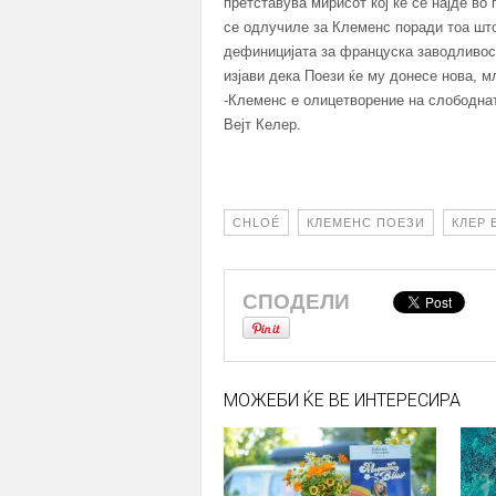
претставува мирисот кој ќе се најде во
се одлучиле за Клеменс поради тоа што 
дефиницијата за француска заводливост
изјави дека Поези ќе му донесе нова, 
-Клеменс е олицетворение на слободнат
Вејт Келер.
CHLOÉ
КЛЕМЕНС ПОЕЗИ
КЛЕР 
СПОДЕЛИ
МОЖЕБИ ЌЕ ВЕ ИНТЕРЕСИРА