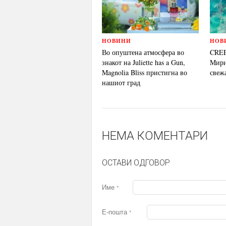
НОВИНИ
НОВ
Во опуштена атмосфера во
CREE
знакот на Juliette has a Gun,
Mирис
Magnolia Bliss пристигна во
свеж
нашиот град
НЕМА КОМЕНТАРИ
ОСТАВИ ОДГОВОР
Име
*
Е-пошта
*