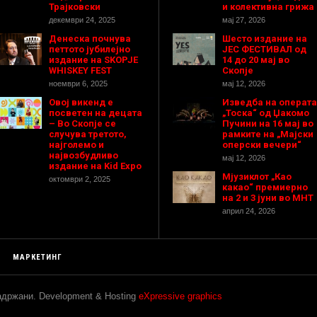
Трајковски
и колективна грижа
декември 24, 2025
мај 27, 2026
Денеска почнува
Шесто издание на
петтото јубилејно
ЈЕС ФЕСТИВАЛ од
издание на SKOPJE
14 до 20 мај во
WHISKEY FEST
Скопје
ноември 6, 2025
мај 12, 2026
Овој викенд е
Изведба на операта
посветен на децата
„Тоска“ од Џакомо
– Во Скопје се
Пучини на 16 мај во
случува третото,
рамките на „Мајски
најголемо и
оперски вечери“
највозбудливо
мај 12, 2026
издание на Kid Expo
Мјузиклот „Као
октомври 2, 2025
какао“ премиерно
на 2 и 3 јуни во МНТ
април 24, 2026
МАРКЕТИНГ
задржани. Development & Hosting
eXpressive graphics