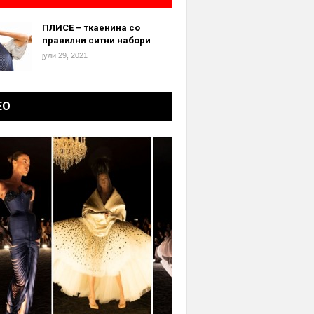
ПЛИСЕ – ткаенина со
правилни ситни набори
јули 29, 2021
ЕО