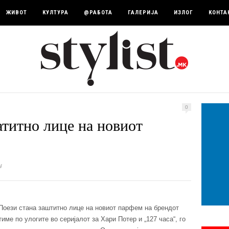
ЖИВОТ
КУЛТУРА
@РАБОТА
ГАЛЕРИЈА
ИЗЛОГ
КОНТА
0
атитно лице на новиот
4
Поези стана заштитно лице на новиот парфем на брендот
тиме по улогите во серијалот за Хари Потер и „127 часа“, го