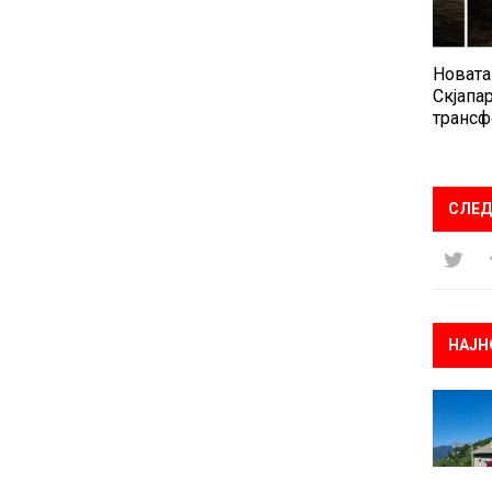
Новата
Скјапар
трансф
СЛЕД
НАЈН