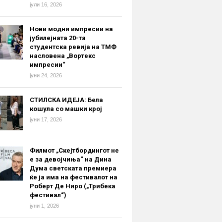
јули 16, 2026
Нови модни импресии на
јубилејната 20-та
студентска ревија на ТМФ
насловена „Вортекс
импресии“
јуни 24, 2026
СТИЛСКА ИДЕЈА: Бела
кошула со машки крој
јуни 17, 2026
Филмот „Скејтбордингот не
е за девојчиња“ на Дина
Дума светската премиера
ќе ја има на фестивалот на
Роберт Де Ниро („Трибека
фестивал“)
јуни 1, 2026