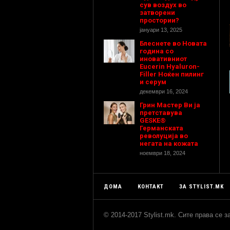
сув воздух во
затворени
простории?
јануари 13, 2025
Блеснете во Новата
година со
иновативниот
Eucerin Hyaluron-
Filler Ноќен пилинг
и серум
декември 16, 2024
Грин Мастер Ви ја
претставува
GESKE®
Германската
револуција во
негата на кожата
ноември 18, 2024
ДОМА
КОНТАКТ
ЗА STYLIST.MK
© 2014-2017 Stylist.mk. Сите права се 