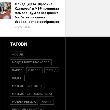
Фондацијата „Фросина
Кулакова“ и МВР потпишаа
меморандум за заедничка
борба за поголема
безбедност во сообраќајот
мај 27, 2026
ТАГОВИ
VOGUE
МОДЕН ВИКЕНД-СКОПЈЕ
ПАРИЗ
СКОПЈЕ
ТРЕНД
ВИДЕО
МАКЕДОНСКА МОДА
МАКЕДОНСКИ ДИЗАЈНЕРИ
МОДНА РЕВИЈА
НАКИТ
РЕКЛАМНА КАМПАЊА