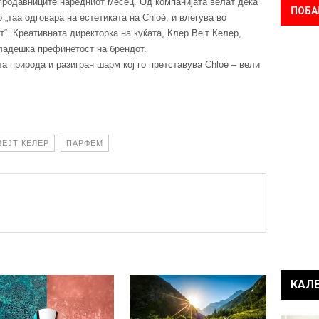
 продавниците наредниот месец. Од компанијата велат дека
ПОБА
„таа одговара на естетиката на Chloé, и влегува во
“. Креативната директорка на куќата, Клер Вејт Келер,
младешка префинетост на брендот.
а природа и разигран шарм кој го претставува Chloé – вели
ВЕЈТ КЕЛЕР
ПАРФЕМ
КАЛ