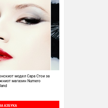
нскиот модел Сара Стои за
жниот магазин Numero
land
А АЗБУКА