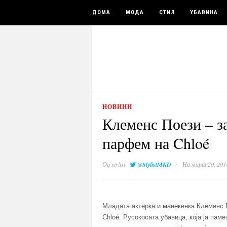
ДОМА
МОДА
СТИЛ
УБАВИНА
НОВИНИ
Клеменс Поези – з
парфем на Chloé
·
Од
stylist
@StylistMKD
На март 20, 201
Младата актерка и манекенка Клеменс 
Chloé. Русокосата убавица, која ја паме