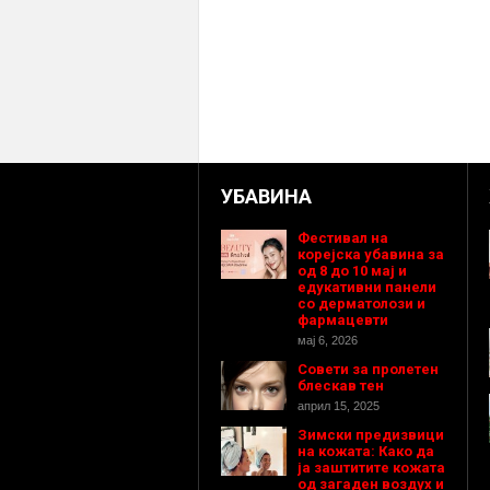
УБАВИНА
Фестивал на
корејска убавина за
од 8 до 10 мај и
едукативни панели
со дерматолози и
фармацевти
мај 6, 2026
Совети за пролетен
блескав тен
април 15, 2025
Зимски предизвици
на кожата: Како да
ја заштитите кожата
од загаден воздух и