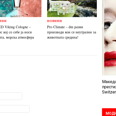
ИНИ
НОВИНИ
D Viking Cologne –
Pro Climate – dm разви
 кој со себе ја носи
производи кои се неутрални за
ата, морска атмосфера
животната средина!
Македо
прести
Switzer
МОДН