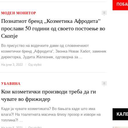
ПОБА
МОДЕН МОНИТОР
0
Познатиот бренд „Козметика Афродита“
прослави 50 години од своето постоење во
Скопје
Во присуство на водечките дами од словенечкиот
козметички бренд „Афродита“, Звонка Новак Хабот, заменик
директорка, Јудита Железник, одговорна за ...
На јуни 3, 2022
/
Од
stylist
УБАВИНА
0
Кои козметички производи треба да ги
чувате во фрижидер
Каде ја чувате козметиката? Во бањата каде што има
КАЛ
влага?! На тоалетната масичка близу прозор и извори на
топлина?! ...
На јули 5, 2021
/
Од
stylist