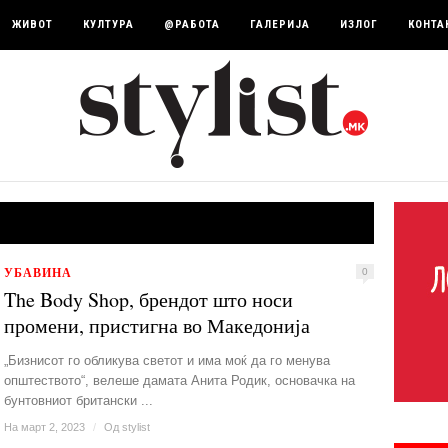
ЖИВОТ
КУЛТУРА
@РАБОТА
ГАЛЕРИЈА
ИЗЛОГ
КОНТА
УБАВИНА
0
The Body Shop, брендот што носи
промени, пристигна во Македонија
„Бизнисот го обликува светот и има моќ да го менува
општеството“, велеше дамата Анита Родик, основачка на
бунтовниот британски ...
На март 2, 2023
/
Од
stylist