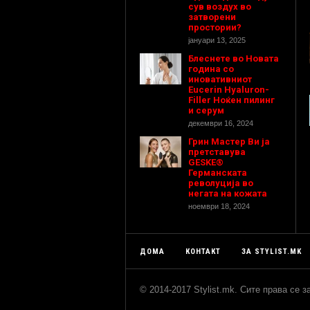
сув воздух во
затворени
простории?
јануари 13, 2025
Блеснете во Новата
година со
иновативниот
Eucerin Hyaluron-
Filler Ноќен пилинг
и серум
декември 16, 2024
Грин Мастер Ви ја
претставува
GESKE®
Германската
револуција во
негата на кожата
ноември 18, 2024
ДОМА
КОНТАКТ
ЗА STYLIST.MK
© 2014-2017 Stylist.mk. Сите права се 