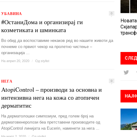
УБАВИНА
0
#ОстаниДома и организирај ги
Новата
Скјапар
козметиката и шминката
трансф
Во обид да воспоставиме некаков ред во нашите животи да
почнеме со првиот чекор на пролетно чистење –
организација ...
СЛЕД
На април 20, 2020
/
Од
stylist
НЕГА
0
AtopiControl – производи за основна и
интензивна нега на кожа со атопичен
НАЈН
дерматитис
На дерматолошки симпозиум, пред голем број на
дерматовенеролози беа претставени производите од
AtopiControl линијата на Eucerin, наменети за нега ...
На март 2, 2020
/
Од
stylist