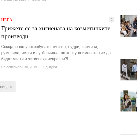
НЕГА
0
Грижете се за хигиената на козметичките
производи
Секојдневно употребувате шминка, пудри, кармини,
руменила, четки и сунѓерчиња, но колку внимавате тие да
бидат чисти и хигиенски исправни?! ...
На септември 30, 2019
/
Од
stylist
ница »