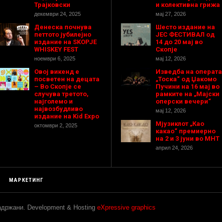
Трајковски
и колективна грижа
декември 24, 2025
мај 27, 2026
Денеска почнува
Шесто издание на
петтото јубилејно
ЈЕС ФЕСТИВАЛ од
издание на SKOPJE
14 до 20 мај во
WHISKEY FEST
Скопје
ноември 6, 2025
мај 12, 2026
Овој викенд е
Изведба на операта
посветен на децата
„Тоска“ од Џакомо
– Во Скопје се
Пучини на 16 мај во
случува третото,
рамките на „Мајски
најголемо и
оперски вечери“
највозбудливо
мај 12, 2026
издание на Kid Expo
Мјузиклот „Као
октомври 2, 2025
какао“ премиерно
на 2 и 3 јуни во МНТ
април 24, 2026
МАРКЕТИНГ
задржани. Development & Hosting
eXpressive graphics