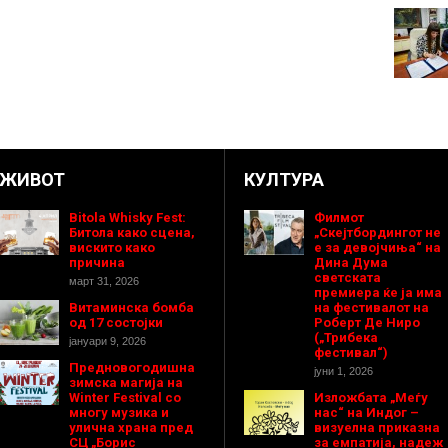
ЖИВОТ
КУЛТУРА
Bitola Whisky Fest:
Филмот
Битола како сцена,
„Скејтбордингот не
вискито како
е за девојчиња“ на
причина
Дина Дума
светската
март 31, 2026
премиера ќе ја има
Витаминска бомба
на фестивалот на
од 17 состојки
Роберт Де Ниро
(„Трибека
јануари 9, 2026
фестивал“)
Предновогодишнa
јуни 1, 2026
зимска магија на
Winter Festival со
Изложбата „Меѓу
многу музика и
нас“ на Индог –
улична храна пред
визуелна приказна
СЦ „Борис
за емпатија, надеж