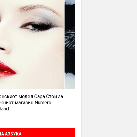
нскиот модел Сара Стои за
жниот магазин Numero
land
А АЗБУКА