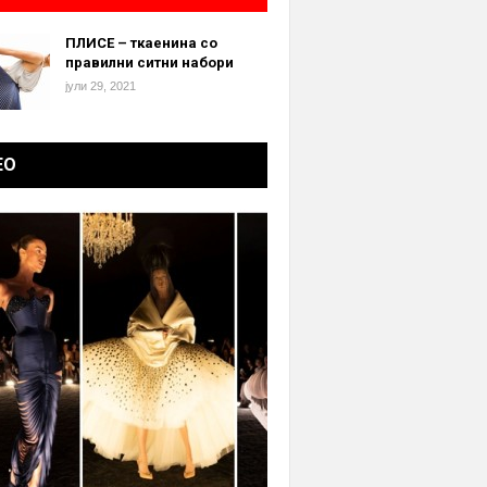
ПЛИСЕ – ткаенина со
правилни ситни набори
јули 29, 2021
ЕО