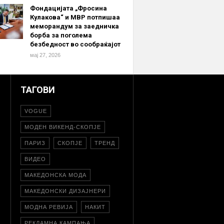
Фондацијата „Фросина
Кулакова“ и МВР потпишаа
меморандум за заедничка
борба за поголема
безбедност во сообраќајот
мај 27, 2026
ТАГОВИ
VOGUE
МОДЕН ВИКЕНД-СКОПЈЕ
ПАРИЗ
СКОПЈЕ
ТРЕНД
ВИДЕО
МАКЕДОНСКА МОДА
МАКЕДОНСКИ ДИЗАЈНЕРИ
МОДНА РЕВИЈА
НАКИТ
РЕКЛАМНА КАМПАЊА