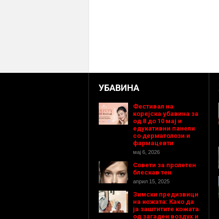
УБАВИНА
Фестивал на
корејска убавина за
од 8 до 10 мај и
едукативни панели
со дерматолози и
фармацевти
мај 6, 2026
Совети за пролетен
блескав тен
април 15, 2025
Зимски предизвици
на кожата: Како да
ја заштитите кожата
од загаден воздух и