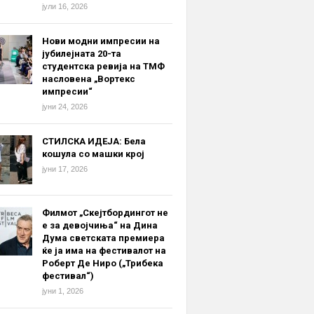
јули 16, 2026
Нови модни импресии на
јубилејната 20-та
студентска ревија на ТМФ
насловена „Вортекс
импресии“
јуни 24, 2026
СТИЛСКА ИДЕЈА: Бела
кошула со машки крој
јуни 17, 2026
Филмот „Скејтбордингот не
е за девојчиња“ на Дина
Дума светската премиера
ќе ја има на фестивалот на
Роберт Де Ниро („Трибека
фестивал“)
јуни 1, 2026