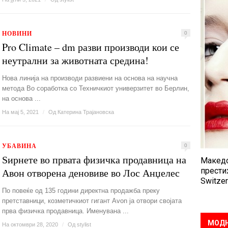
НОВИНИ
0
Pro Climate – dm разви производи кои се
неутрални за животната средина!
Нова линија на производи развиени на основа на научна
метода Во соработка со Техничкиот универзитет во Берлин,
на основа ...
На мај 5, 2021
/
Од
Катерина Трајановска
УБАВИНА
0
Ѕирнете во првата физичка продавница на
Македо
Авон отворена деновиве во Лос Анџелес
прести
Switzer
По повеќе од 135 години директна продажба преку
претставници, козметичкиот гигант Avon ја отвори својата
прва физичка продавница. Именувана ...
МОДН
На октомври 28, 2020
/
Од
stylist