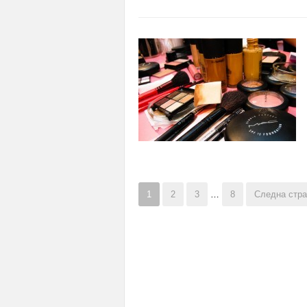
1
2
3
…
8
Следна стра