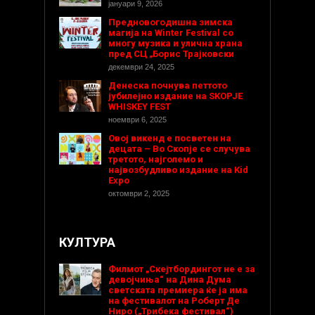
јануари 9, 2026
Предновогодишнa зимска
магија на Winter Festival со
многу музика и улична храна
пред СЦ „Борис Трајковски
декември 24, 2025
Денеска почнува петтото
јубилејно издание на SKOPJE
WHISKEY FEST
ноември 6, 2025
Овој викенд е посветен на
децата – Во Скопје се случува
третото, најголемо и
највозбудливо издание на Kid
Expo
октомври 2, 2025
КУЛТУРА
Филмот „Скејтбордингот не е за
девојчиња“ на Дина Дума
светската премиера ќе ја има
на фестивалот на Роберт Де
Ниро („Трибека фестивал“)