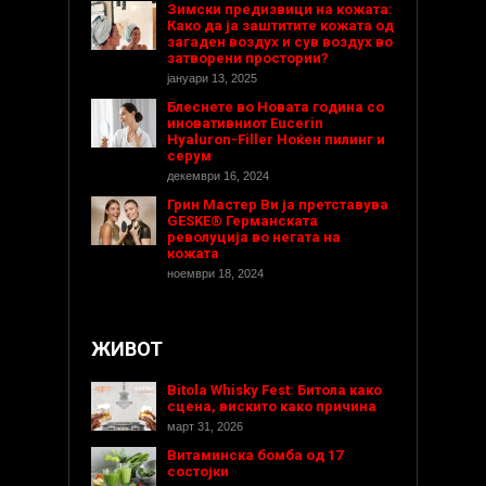
Зимски предизвици на кожата:
Како да ја заштитите кожата од
загаден воздух и сув воздух во
затворени простории?
јануари 13, 2025
Блеснете во Новата година со
иновативниот Eucerin
Hyaluron-Filler Ноќен пилинг и
серум
декември 16, 2024
Грин Мастер Ви ја претставува
GESKE® Германската
револуција во негата на
кожата
ноември 18, 2024
ЖИВОТ
Bitola Whisky Fest: Битола како
сцена, вискито како причина
март 31, 2026
Витаминска бомба од 17
состојки