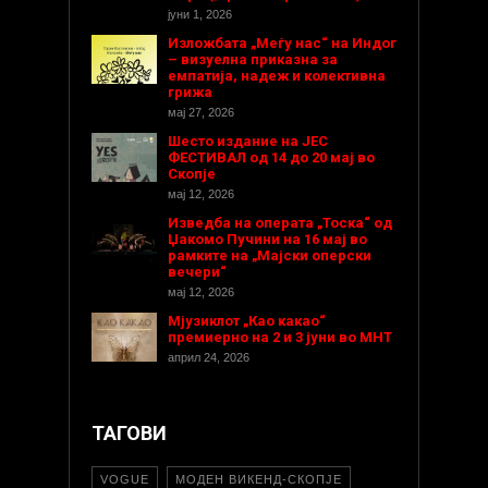
јуни 1, 2026
Изложбата „Меѓу нас“ на Индог
– визуелна приказна за
емпатија, надеж и колективна
грижа
мај 27, 2026
Шесто издание на ЈЕС
ФЕСТИВАЛ од 14 до 20 мај во
Скопје
мај 12, 2026
Изведба на операта „Тоска“ од
Џакомо Пучини на 16 мај во
рамките на „Мајски оперски
вечери“
мај 12, 2026
Мјузиклот „Као какао“
премиерно на 2 и 3 јуни во МНТ
април 24, 2026
ТАГОВИ
VOGUE
МОДЕН ВИКЕНД-СКОПЈЕ