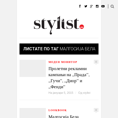
ДОМА
МОДА
СТИЛ
УБАВИНА
ЖИВОТ
КУЛТУРА
@РАБОТА
ГАЛЕРИЈА
ИЗЛОГ
КОНТАКТ
ЛИСТАТЕ ПО ТАГ
МАЛГОСИЈА БЕЛА
МОДЕН МОНИТОР
0
Пролетни рекламни
кампањи на „Прада“,
„Гучи“, „Диор“ и
„Фенди“
На јануари 5, 2015
/
Од
stylist
LOOKBOOK
0
Малгосија Бела