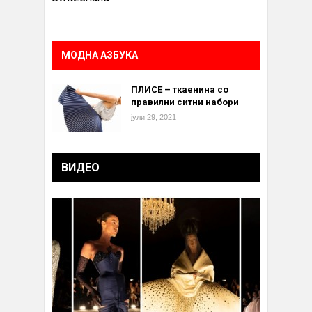
МОДНА АЗБУКА
ПЛИСЕ – ткаенина со
правилни ситни набори
јули 29, 2021
ВИДЕО