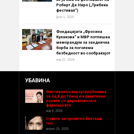
Роберт Де Ниро („Трибека
фестивал“)
јуни 1, 2026
Фондацијата „Фросина
Кулакова“ и МВР потпишаа
меморандум за заедничка
борба за поголема
безбедност во сообраќајот
мај 27, 2026
УБАВИНА
Фестивал на корејска убавина
за од 8 до 10 мај и едукативни
панели со дерматолози и
фармацевти
мај 6, 2026
Совети за пролетен блескав
тен
април 15, 2025