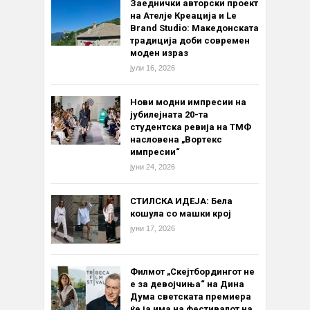
Заеднички авторски проект
на Ателје Креација и Le
Brand Studio: Македонската
традиција доби современ
моден израз
јули 16, 2026
Нови модни импресии на
јубилејната 20-та
студентска ревија на ТМФ
насловена „Вортекс
импресии“
јуни 24, 2026
СТИЛСКА ИДЕЈА: Бела
кошула со машки крој
јуни 17, 2026
Филмот „Скејтбордингот не
е за девојчиња“ на Дина
Дума светската премиера
ќе ја има на фестивалот на