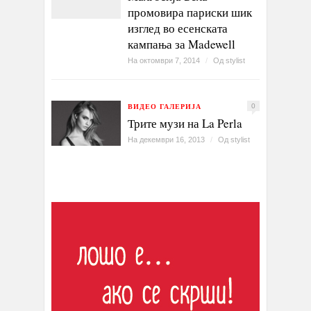
промовира париски шик
изглед во есенската
кампања за Madewell
На октомври 7, 2014
/
Од
stylist
ВИДЕО ГАЛЕРИЈА
0
Трите музи на La Perla
На декември 16, 2013
/
Од
stylist