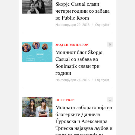
Skopje Casual слави
четири години со забава
во Public Room
На февруари 22, 2016
/
Од
stylist
МОДЕН МОНИТОР
0
Модниот блог Skopje
Casual со забава во
Soulmatik слави три
години
На февруари 24, 2015
/
Од
stylist
ИНТЕРВЈУ
1
Модната лабораторија на
блогерките Даниела
Ѓуровска и Александра
Трпеска најавува љубов и
мода на промоција во