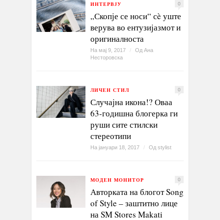
ИНТЕРВЈУ
0
„Скопје се носи“ сè уште
верува во ентузијазмот и
оригиналноста
На мај 9, 2017
/
Од
Ана
Несторовска
ЛИЧЕН СТИЛ
0
Случајна икона!? Оваа
63-годишна блогерка ги
руши сите стилски
стереотипи
На јануари 18, 2017
/
Од
stylist
МОДЕН МОНИТОР
0
Авторката на блогот Song
of Style – заштитно лице
на SM Stores Makati