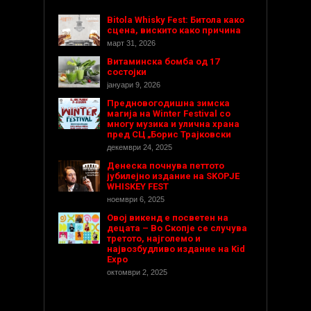
Bitola Whisky Fest: Битола како
сцена, вискито како причина
март 31, 2026
Витаминска бомба од 17
состојки
јануари 9, 2026
Предновогодишнa зимска
магија на Winter Festival со
многу музика и улична храна
пред СЦ „Борис Трајковски
декември 24, 2025
Денеска почнува петтото
јубилејно издание на SKOPJE
WHISKEY FEST
ноември 6, 2025
Овој викенд е посветен на
децата – Во Скопје се случува
третото, најголемо и
највозбудливо издание на Kid
Expo
октомври 2, 2025