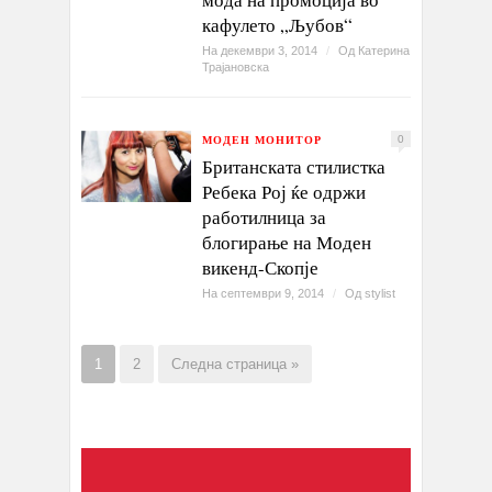
кафулето „Љубов“
На декември 3, 2014
/
Од
Катерина
Трајановска
МОДЕН МОНИТОР
0
Британската стилистка
Ребека Рој ќе одржи
работилница за
блогирање на Моден
викенд-Скопје
На септември 9, 2014
/
Од
stylist
1
2
Следна страница »