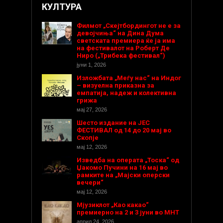
КУЛТУРА
Филмот „Скејтбордингот не е за
девојчиња“ на Дина Дума
светската премиера ќе ја има
на фестивалот на Роберт Де
Ниро („Трибека фестивал“)
јуни 1, 2026
Изложбата „Меѓу нас“ на Индог
– визуелна приказна за
емпатија, надеж и колективна
грижа
мај 27, 2026
Шесто издание на ЈЕС
ФЕСТИВАЛ од 14 до 20 мај во
Скопје
мај 12, 2026
Изведба на операта „Тоска“ од
Џакомо Пучини на 16 мај во
рамките на „Мајски оперски
вечери“
мај 12, 2026
Мјузиклот „Као какао“
премиерно на 2 и 3 јуни во МНТ
април 24, 2026