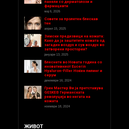
панели со дерматолози и
фармацевти
мај 6, 2026
Совети за пролетен блескав
тен
април 15, 2025
Зимски предизвици на кожата:
Како да ја заштитите кожата од
загаден воздух и сув воздух во
затворени простории?
јануари 13, 2025
Блеснете во Новата година со
иновативниот Eucerin
Hyaluron-Filler Ноќен пилинг и
серум
декември 16, 2024
Грин Мастер Ви ја претставува
GESKE® Германската
револуција во негата на
кожата
ноември 18, 2024
ЖИВОТ