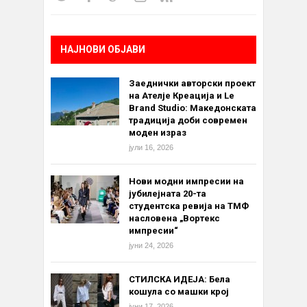
НАЈНОВИ ОБЈАВИ
Заеднички авторски проект
на Ателје Креација и Le
Brand Studio: Македонската
традиција доби современ
моден израз
јули 16, 2026
Нови модни импресии на
јубилејната 20-та
студентска ревија на ТМФ
насловена „Вортекс
импресии“
јуни 24, 2026
СТИЛСКА ИДЕЈА: Бела
кошула со машки крој
јуни 17, 2026