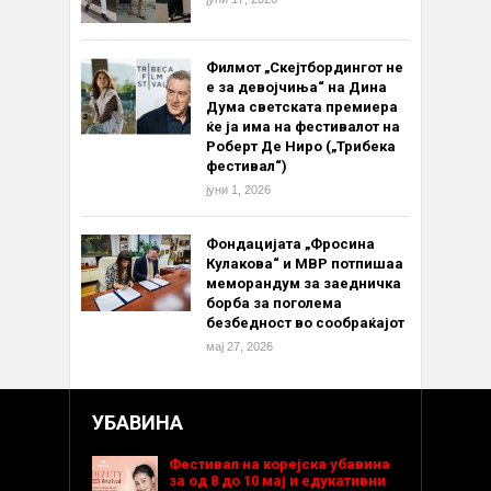
Филмот „Скејтбордингот не
е за девојчиња“ на Дина
Дума светската премиера
ќе ја има на фестивалот на
Роберт Де Ниро („Трибека
фестивал“)
јуни 1, 2026
Фондацијата „Фросина
Кулакова“ и МВР потпишаа
меморандум за заедничка
борба за поголема
безбедност во сообраќајот
мај 27, 2026
УБАВИНА
Фестивал на корејска убавина
за од 8 до 10 мај и едукативни