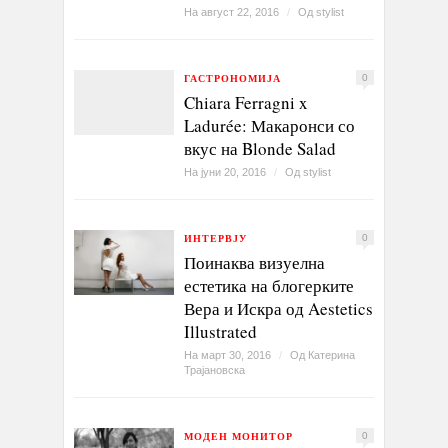
На август 22, 2016
/
Од
stylist
ГАСТРОНОМИЈА
0
Chiara Ferragni x
Ladurée: Макаронси со
вкус на Blonde Salad
На јуни 20, 2016
/
Од
stylist
ИНТЕРВЈУ
0
Поинаква визуелна
естетика на блогерките
Вера и Искра од Aestetics
Illustrated
На март 30, 2016
/
Од
Катерина
Трајановска
МОДЕН МОНИТОР
0