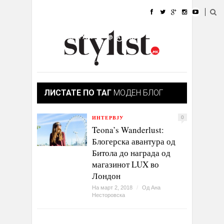
ДОМА
МОДА
СТИЛ
УБАВИНА
ЖИВОТ
КУЛТУРА
@РАБОТА
ГАЛЕРИЈА
ИЗЛОГ
КОНТАКТ
ЛИСТАТЕ ПО ТАГ
МОДЕН БЛОГ
ИНТЕРВЈУ
0
Teona’s Wanderlust:
Блогерска авантура од
Битола до награда од
магазинот LUX во
Лондон
На март 2, 2018
/
Од
Ана
Несторовска