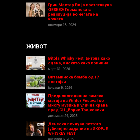
Грин Мастер Ви ја претставува
GESKE® Германската
револуција во негата на
кожата
ноември 18, 2024
ЖИВОТ
Bitola Whisky Fest: Битола како
сцена, вискито како причина
март 31, 2026
Витаминска бомба од 17
состојки
јануари 9, 2026
Предновогодишнa зимска
магија на Winter Festival со
многу музика и улична храна
пред СЦ „Борис Трајковски
декември 24, 2025
Денеска почнува петтото
јубилејно издание на SKOPJE
WHISKEY FEST
ноември 6, 2025