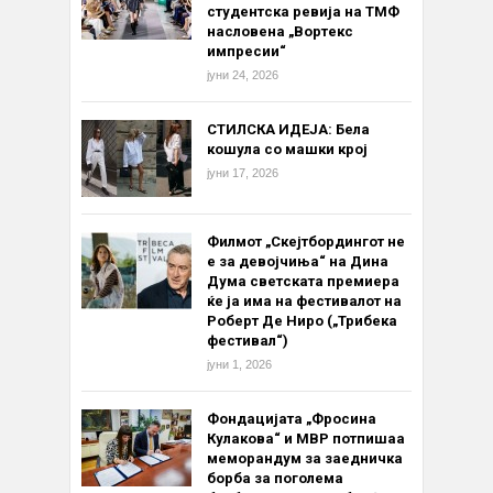
студентска ревија на ТМФ
насловена „Вортекс
импресии“
јуни 24, 2026
СТИЛСКА ИДЕЈА: Бела
кошула со машки крој
јуни 17, 2026
Филмот „Скејтбордингот не
е за девојчиња“ на Дина
Дума светската премиера
ќе ја има на фестивалот на
Роберт Де Ниро („Трибека
фестивал“)
јуни 1, 2026
Фондацијата „Фросина
Кулакова“ и МВР потпишаа
меморандум за заедничка
борба за поголема