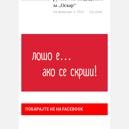
за „Оскар“
На февруари 4, 2015
/
Од
stylist
ПОБАРАЈТЕ НÈ НА FACEBOOK