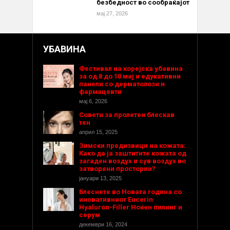
безбедност во сообраќајот
мај 27, 2026
УБАВИНА
Фестивал на корејска убавина
за од 8 до 10 мај и едукативни
панели со дерматолози и
фармацевти
мај 6, 2026
Совети за пролетен блескав
тен
април 15, 2025
Зимски предизвици на кожата:
Како да ја заштитите кожата од
загаден воздух и сув воздух во
затворени простории?
јануари 13, 2025
Блеснете во Новата година со
иновативниот Eucerin
Hyaluron-Filler Ноќен пилинг и
серум
декември 16, 2024