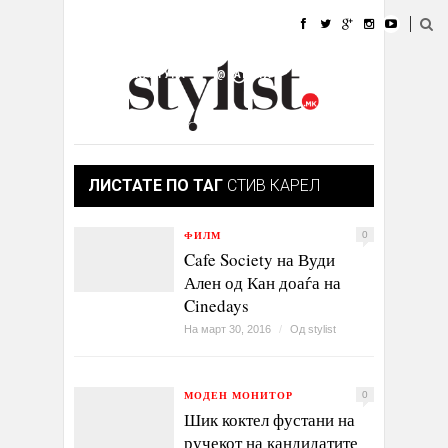
ДОМА
МОДА
СТИЛ
УБАВИНА
ЖИВОТ
КУЛТУРА
@РАБОТА
ГАЛЕРИЈА
ИЗЛОГ
КОНТАКТ
ЛИСТАТЕ ПО ТАГ
СТИВ КАРЕЛ
ФИЛМ
0
Cafe Society на Вуди
Ален од Кан доаѓа на
Cinedays
На март 30, 2016
/
Од
stylist
МОДЕН МОНИТОР
0
Шик коктел фустани на
ручекот на кандидатите