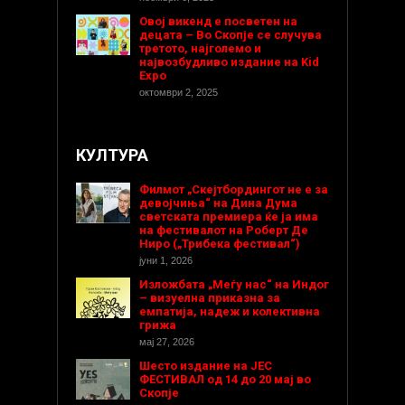
Овој викенд е посветен на
децата – Во Скопје се случува
третото, најголемо и
највозбудливо издание на Kid
Expo
октомври 2, 2025
КУЛТУРА
Филмот „Скејтбордингот не е за
девојчиња“ на Дина Дума
светската премиера ќе ја има
на фестивалот на Роберт Де
Ниро („Трибека фестивал“)
јуни 1, 2026
Изложбата „Меѓу нас“ на Индог
– визуелна приказна за
емпатија, надеж и колективна
грижа
мај 27, 2026
Шесто издание на ЈЕС
ФЕСТИВАЛ од 14 до 20 мај во
Скопје