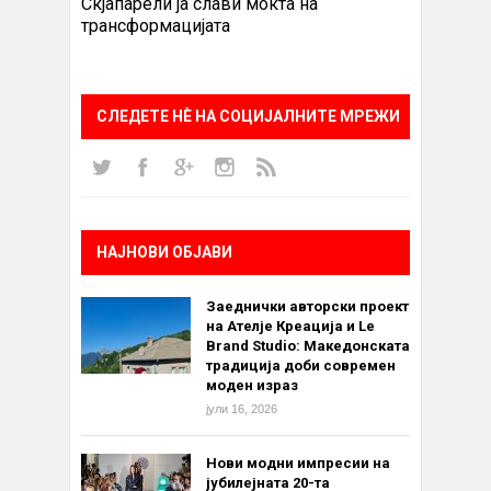
Скјапарели ја слави моќта на
трансформацијата
СЛЕДЕТЕ НÈ НА СОЦИЈАЛНИТЕ МРЕЖИ
НАЈНОВИ ОБЈАВИ
Заеднички авторски проект
на Ателје Креација и Le
Brand Studio: Македонската
традиција доби современ
моден израз
јули 16, 2026
Нови модни импресии на
јубилејната 20-та