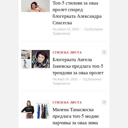
Топ-5 стилови за оваа
пролет според
блогерката Александра
Спасеска
На април 15, 2015
/
Од
Катерина
Трајановска
СТИЛСКА ЛИСТА
0
Блогерката Ангела
Јаневска предлага топ-5
трендови за оваа пролет
На март 24, 2015
/
Од
Катерина
Трајановска
СТИЛСКА ЛИСТА
0
Милена Танаскоска
предлага топ-5 модни
парчиња за оваа зима