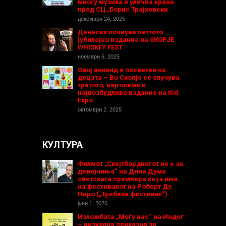
многу музика и улична храна
пред СЦ „Борис Трајковски
декември 24, 2025
Денеска почнува петтото
јубилејно издание на SKOPJE
WHISKEY FEST
ноември 6, 2025
Овој викенд е посветен на
децата – Во Скопје се случува
третото, најголемо и
највозбудливо издание на Kid
Expo
октомври 2, 2025
КУЛТУРА
Филмот „Скејтбордингот не е за
девојчиња“ на Дина Дума
светската премиера ќе ја има
на фестивалот на Роберт Де
Ниро („Трибека фестивал“)
јуни 1, 2026
Изложбата „Меѓу нас“ на Индог
– визуелна приказна за