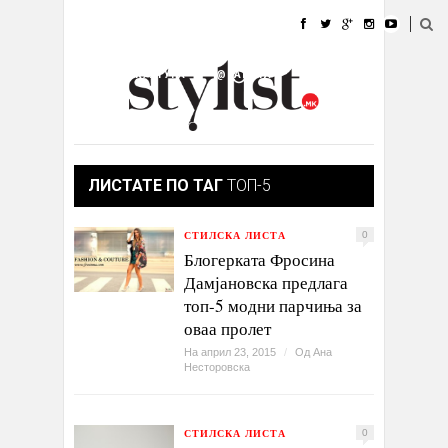
ДОМА
МОДА
СТИЛ
УБАВИНА
ЖИВОТ
КУЛТУРА
@РАБОТА
ГАЛЕРИЈА
ИЗЛОГ
КОНТАКТ
ЛИСТАТЕ ПО ТАГ
ТОП-5
СТИЛСКА ЛИСТА
0
Блогерката Фросина
Дамјановска предлага
топ-5 модни парчиња за
оваа пролет
На април 23, 2015
/
Од
Ана
Несторовска
СТИЛСКА ЛИСТА
0