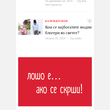
На декември 18, 2014
/
Од
Ана
Несторовска
КАЛЕИДОСКОП
2
Кои се најбогатите модни
блогери во светот?
На јуни 16, 2014
/
Од
stylist