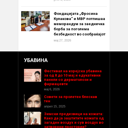
Фондацијата „Фросина
Кулакова“ и МВР потпишаа
меморандум за заедничка
борба за поголема
безбедност во сообраќајот
мај 27, 2026
УБАВИНА
Фестивал на корејска убавина
за од 8 до 10 мај и едукативни
панели со дерматолози и
фармацевти
мај 6, 2026
Совети за пролетен блескав
тен
април 15, 2025
Зимски предизвици на кожата:
Како да ја заштитите кожата од
загаден воздух и сув воздух во
затворени простории?