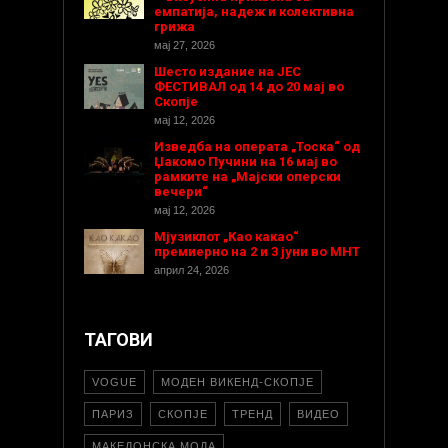
емпатија, надеж и колективна
грижа
мај 27, 2026
Шесто издание на ЈЕС
ФЕСТИВАЛ од 14 до 20 мај во
Скопје
мај 12, 2026
Изведба на операта „Тоска“ од
Џакомо Пучини на 16 мај во
рамките на „Мајски оперски
вечери“
мај 12, 2026
Мјузиклот „Као какао“
премиерно на 2 и 3 јуни во МНТ
април 24, 2026
ТАГОВИ
VOGUE
МОДЕН ВИКЕНД-СКОПЈЕ
ПАРИЗ
СКОПЈЕ
ТРЕНД
ВИДЕО
МАКЕДОНСКА МОДА