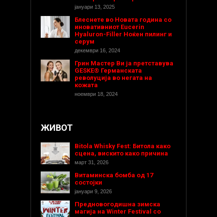
јануари 13, 2025
Блеснете во Новата година со
иновативниот Eucerin
Hyaluron-Filler Ноќен пилинг и
серум
декември 16, 2024
Грин Мастер Ви ја претставува
GESKE® Германската
револуција во негата на
кожата
ноември 18, 2024
ЖИВОТ
Bitola Whisky Fest: Битола како
сцена, вискито како причина
март 31, 2026
Витаминска бомба од 17
состојки
јануари 9, 2026
Предновогодишнa зимска
магија на Winter Festival со