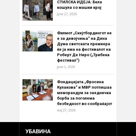
СТИЛСКА ИДЕЈА: Бела
кошула со машки крој
јуни 17, 2026
Филмот „Скејтбордингот не
е за девојчиња“ на Дина
Дума светската премиера
ќе ја има на фестивалот на
Роберт Де Ниро („Трибека
фестивал“)
јуни 1, 2026
Фондацијата „Фросина
Кулакова“ и МВР потпишаа
меморандум за заедничка
борба за поголема
безбедност во сообраќајот
мај 27, 2026
УБАВИНА