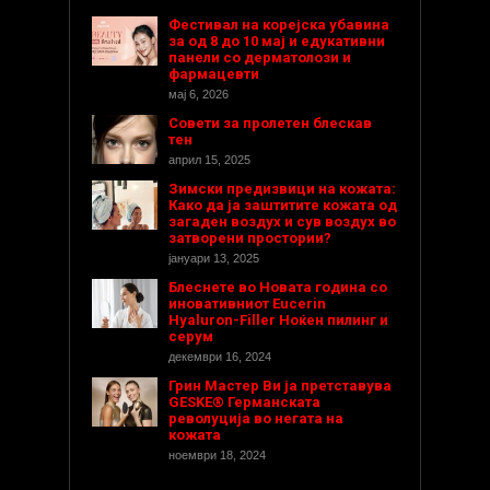
Фестивал на корејска убавина
за од 8 до 10 мај и едукативни
панели со дерматолози и
фармацевти
мај 6, 2026
Совети за пролетен блескав
тен
април 15, 2025
Зимски предизвици на кожата:
Како да ја заштитите кожата од
загаден воздух и сув воздух во
затворени простории?
јануари 13, 2025
Блеснете во Новата година со
иновативниот Eucerin
Hyaluron-Filler Ноќен пилинг и
серум
декември 16, 2024
Грин Мастер Ви ја претставува
GESKE® Германската
револуција во негата на
кожата
ноември 18, 2024