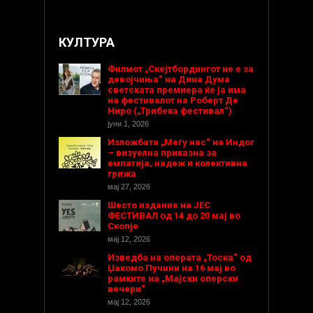
КУЛТУРА
Филмот „Скејтбордингот не е за
девојчиња“ на Дина Дума
светската премиера ќе ја има
на фестивалот на Роберт Де
Ниро („Трибека фестивал“)
јуни 1, 2026
Изложбата „Меѓу нас“ на Индог
– визуелна приказна за
емпатија, надеж и колективна
грижа
мај 27, 2026
Шесто издание на ЈЕС
ФЕСТИВАЛ од 14 до 20 мај во
Скопје
мај 12, 2026
Изведба на операта „Тоска“ од
Џакомо Пучини на 16 мај во
рамките на „Мајски оперски
вечери“
мај 12, 2026