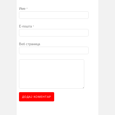
Име
*
Е-пошта
*
Веб страница