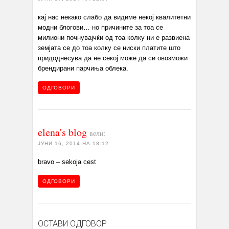
кај нас некако слабо да видиме некој квалитетни
модни блогови… но причините за тоа се
милиони почнувајчќи од тоа колку ни е развиена
земјата се до тоа колку се ниски платите што
придоднесува да не секој може да си овозможи
брендирани парчиња облека.
ОДГОВОРИ
elena's blog
вели:
ЈУНИ 16, 2014 НА 18:12
bravo – sekoja cest
ОДГОВОРИ
ОСТАВИ ОДГОВОР