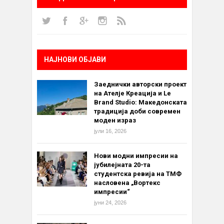
НАЈНОВИ ОБЈАВИ
Заеднички авторски проект
на Ателје Креација и Le
Brand Studio: Македонската
традиција доби современ
моден израз
јули 16, 2026
Нови модни импресии на
јубилејната 20-та
студентска ревија на ТМФ
насловена „Вортекс
импресии“
јуни 24, 2026