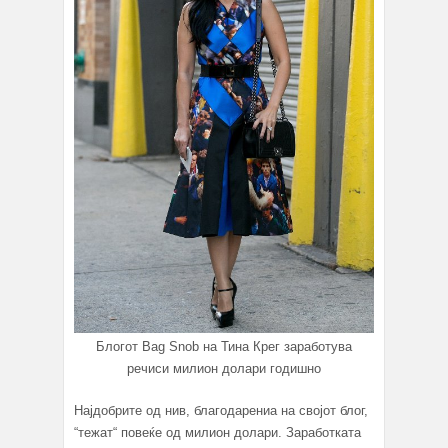
Блогот Bag Snob на Тина Крег заработува
речиси милион долари годишно
Најдобрите од нив, благодарениа на својот блог,
“тежат“ повеќе од милион долари. Заработката