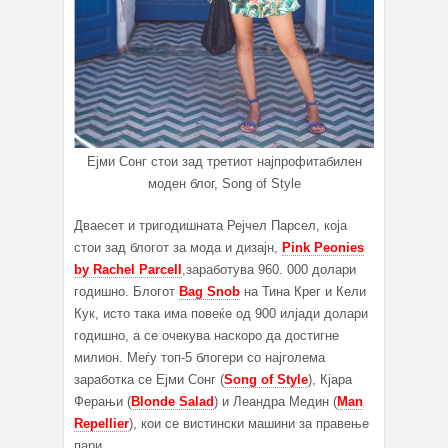
Ејми Сонг стои зад третиот најпрофитабилен
моден блог, Song of Style
Дваесет и тригодишната Рејчел Парсел, која
стои зад блогот за мода и дизајн,
Pink Peonies
by Rachel Parcell
,заработува 960. 000 долари
годишно. Блогот
Bag Snob
на Тина Крег и Кели
Кук, исто така има повеќе од 900 илјади долaри
годишно, а се очекува наскоро да достигне
милион. Меѓу топ-5 блогери со најголема
заработка се Ејми Сонг (
Song of Style
), Кјара
Ферањи (
Blonde Salad
) и Леандра Медин (
Man
Repellier
), кои се вистински машини за правење
пари.