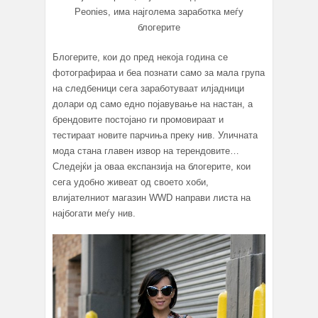
Peonies, има најголема заработка меѓу
блогерите
Блогерите, кои до пред некоја година се
фотографираа и беа познати само за мала група
на следбеници сега заработуваат илјадници
долари од само едно појавување на настан, а
брендовите постојано ги промовираат и
тестираат новите парчиња преку нив. Уличната
мода стана главен извор на терендовите…
Следејќи ја оваа експанзија на блогерите, кои
сега удобно живеат од своето хоби,
влијателниот магазин WWD направи листа на
најбогати меѓу нив.