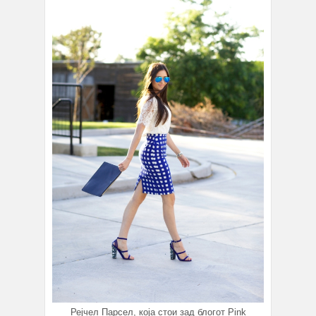
Рејчел Парсел, која стои зад блогот Pink