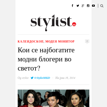
ДОМА
МОДА
СТИЛ
УБАВИНА
ЖИВОТ
КУЛТУРА
@РАБОТА
ГАЛЕРИЈА
ИЗЛОГ
КОНТАКТ
КАЛЕИДОСКОП
МОДЕН МОНИТОР
,
2
Кои се најбогатите
модни блогери во
светот?
·
Од
stylist
@StylistMKD
На јуни 16, 2014