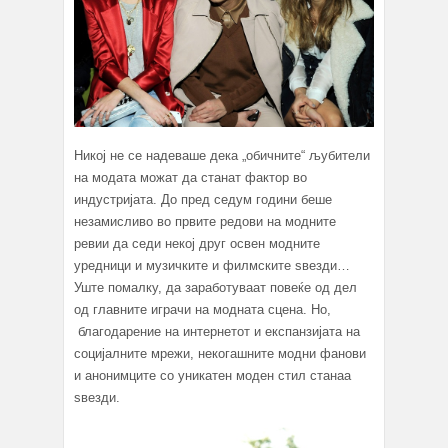
Никој не се надеваше дека „обичните“ љубители
на модата можат да станат фактор во
индустријата. До пред седум години беше
незамисливо во првите редови на модните
ревии да седи некој друг освен модните
уредници и музичките и филмските ѕвезди…
Уште помалку, да заработуваат повеќе од дел
од главните играчи на модната сцена. Но,
благодарение на интернетот и експанзијата на
социјалните мрежи, некогашните модни фанови
и анонимците со уникатен моден стил станаа
ѕвезди.