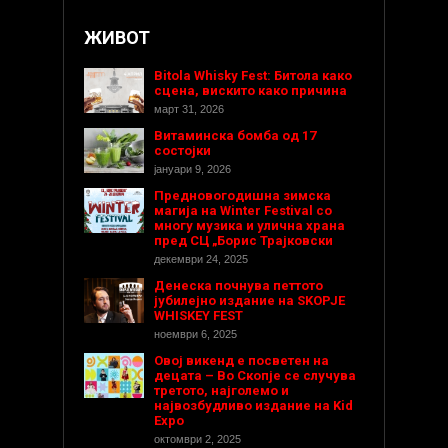
ЖИВОТ
Bitola Whisky Fest: Битола како
сцена, вискито како причина
март 31, 2026
Витаминска бомба од 17
состојки
јануари 9, 2026
Предновогодишнa зимска
магија на Winter Festival со
многу музика и улична храна
пред СЦ „Борис Трајковски
декември 24, 2025
Денеска почнува петтото
јубилејно издание на SKOPJE
WHISKEY FEST
ноември 6, 2025
Овој викенд е посветен на
децата – Во Скопје се случува
третото, најголемо и
највозбудливо издание на Kid
Expo
октомври 2, 2025