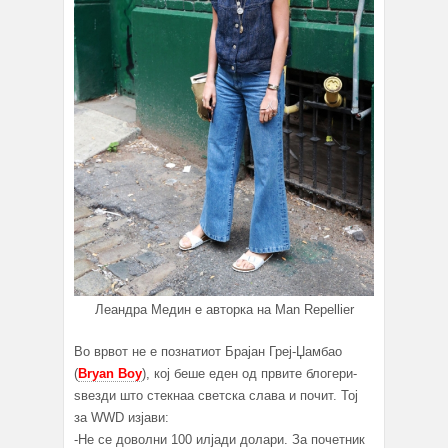
Леандра Медин е авторка на Man Repellier
Во врвот не е познатиот Брајан Греј-Џамбао
(
Bryan Boy
), кој беше еден од првите блогери-
ѕвезди што стекнаа светска слава и почит. Тој
за WWD изјави:
-Не се доволни 100 илјади долари. За почетник