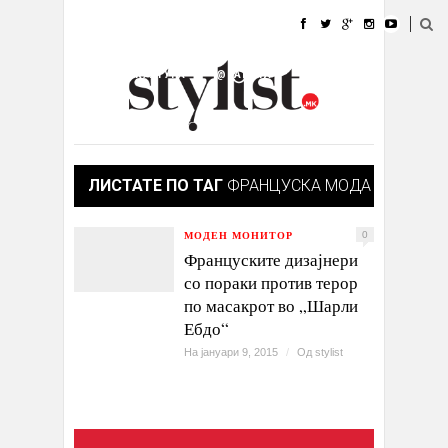
ДОМА
МОДА
СТИЛ
УБАВИНА
ЖИВОТ
КУЛТУРА
@РАБОТА
ГАЛЕРИЈА
ИЗЛОГ
КОНТАКТ
ЛИСТАТЕ ПО ТАГ
ФРАНЦУСКА МОДА
МОДЕН МОНИТОР
0
Француските дизајнери
со пораки против терор
по масакрот во „Шарли
Ебдо“
На јануари 9, 2015
/
Од
stylist