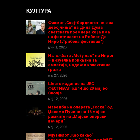
КУЛТУРА
Филмот „Скејтбордингот не е за
девојчиња“ на Дина Дума
светската премиера ќе ја има
на фестивалот на Роберт Де
Ниро („Трибека фестивал“)
јуни 1, 2026
Изложбата „Меѓу нас“ на Индог
– визуелна приказна за
емпатија, надеж и колективна
грижа
мај 27, 2026
Шесто издание на ЈЕС
ФЕСТИВАЛ од 14 до 20 мај во
Скопје
мај 12, 2026
Изведба на операта „Тоска“ од
Џакомо Пучини на 16 мај во
рамките на „Мајски оперски
вечери“
мај 12, 2026
Мјузиклот „Као какао“
премиерно на 2 и 3 јуни во МНТ