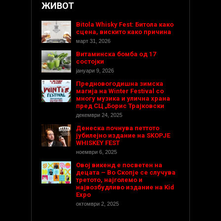
ЖИВОТ
Bitola Whisky Fest: Битола како
сцена, вискито како причина
март 31, 2026
Витаминска бомба од 17
состојки
јануари 9, 2026
Предновогодишнa зимска
магија на Winter Festival со
многу музика и улична храна
пред СЦ „Борис Трајковски
декември 24, 2025
Денеска почнува петтото
јубилејно издание на SKOPJE
WHISKEY FEST
ноември 6, 2025
Овој викенд е посветен на
децата – Во Скопје се случува
третото, најголемо и
највозбудливо издание на Kid
Expo
октомври 2, 2025