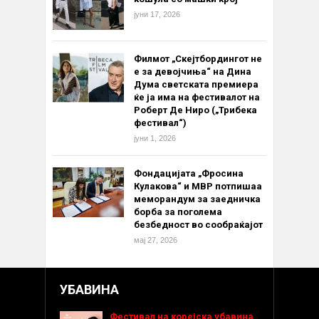
јуни 17, 2026
Филмот „Скејтбордингот не
е за девојчиња“ на Дина
Дума светската премиера
ќе ја има на фестивалот на
Роберт Де Ниро („Трибека
фестивал“)
јуни 1, 2026
Фондацијата „Фросина
Кулакова“ и МВР потпишаа
меморандум за заедничка
борба за поголема
безбедност во сообраќајот
мај 27, 2026
УБАВИНА
Фестивал на корејска убавина