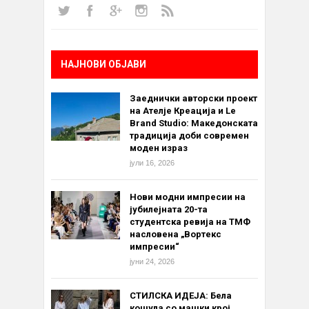
НАЈНОВИ ОБЈАВИ
Заеднички авторски проект
на Ателје Креација и Le
Brand Studio: Македонската
традиција доби современ
моден израз
јули 16, 2026
Нови модни импресии на
јубилејната 20-та
студентска ревија на ТМФ
насловена „Вортекс
импресии“
јуни 24, 2026
СТИЛСКА ИДЕЈА: Бела
кошула со машки крој