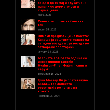
за од 8 до 10 мај и едукативни
панели со дерматолози и
фармацевти
мај 6, 2026
Совети за пролетен блескав
тен
април 15, 2025
Зимски предизвици на кожата:
Како да ја заштитите кожата од
загаден воздух и сув воздух во
затворени простории?
јануари 13, 2025
Блеснете во Новата година со
иновативниот Eucerin
Hyaluron-Filler Ноќен пилинг и
серум
декември 16, 2024
Грин Мастер Ви ја претставува
GESKE® Германската
револуција во негата на
кожата
ноември 18, 2024