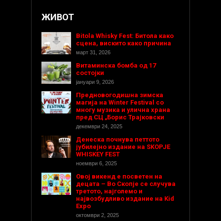
ЖИВОТ
Bitola Whisky Fest: Битола како
сцена, вискито како причина
март 31, 2026
Витаминска бомба од 17
состојки
јануари 9, 2026
Предновогодишнa зимска
магија на Winter Festival со
многу музика и улична храна
пред СЦ „Борис Трајковски
декември 24, 2025
Денеска почнува петтото
јубилејно издание на SKOPJE
WHISKEY FEST
ноември 6, 2025
Овој викенд е посветен на
децата – Во Скопје се случува
третото, најголемо и
највозбудливо издание на Kid
Expo
октомври 2, 2025