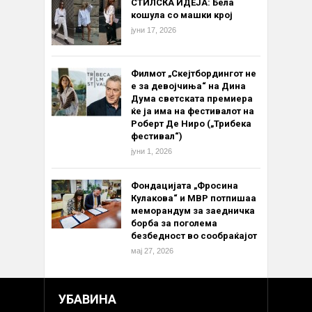
СТИЛСКА ИДЕЈА: Бела
кошула со машки крој
јуни 17, 2026
Филмот „Скејтбордингот не
е за девојчиња“ на Дина
Дума светската премиера
ќе ја има на фестивалот на
Роберт Де Ниро („Трибека
фестивал“)
јуни 1, 2026
Фондацијата „Фросина
Кулакова“ и МВР потпишаа
меморандум за заедничка
борба за поголема
безбедност во сообраќајот
мај 27, 2026
УБАВИНА