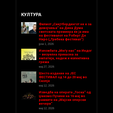
КУЛТУРА
Филмот „Скејтбордингот не е за
девојчиња“ на Дина Дума
светската премиера ќе ја има
на фестивалот на Роберт Де
Ниро („Трибека фестивал“)
јуни 1, 2026
Изложбата „Меѓу нас“ на Индог
– визуелна приказна за
емпатија, надеж и колективна
грижа
мај 27, 2026
Шесто издание на ЈЕС
ФЕСТИВАЛ од 14 до 20 мај во
Скопје
мај 12, 2026
Изведба на операта „Тоска“ од
Џакомо Пучини на 16 мај во
рамките на „Мајски оперски
вечери“
мај 12, 2026