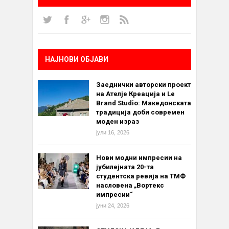
НАЈНОВИ ОБЈАВИ
Заеднички авторски проект
на Ателје Креација и Le
Brand Studio: Македонската
традиција доби современ
моден израз
јули 16, 2026
Нови модни импресии на
јубилејната 20-та
студентска ревија на ТМФ
насловена „Вортекс
импресии“
јуни 24, 2026