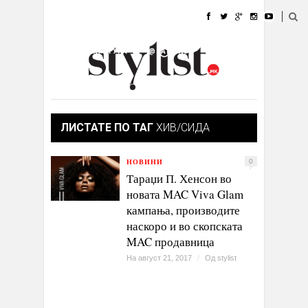
ДОМА
МОДА
СТИЛ
УБАВИНА
ЖИВОТ
КУЛТУРА
@РАБОТА
ГАЛЕРИЈА
ИЗЛОГ
КОНТАКТ
ЛИСТАТЕ ПО ТАГ
ХИВ/СИДА
НОВИНИ
0
Тараџи П. Хенсон во
новата MAC Viva Glam
кампања, производите
наскоро и во скопската
MAC продавница
На август 21, 2017
/
Од
stylist