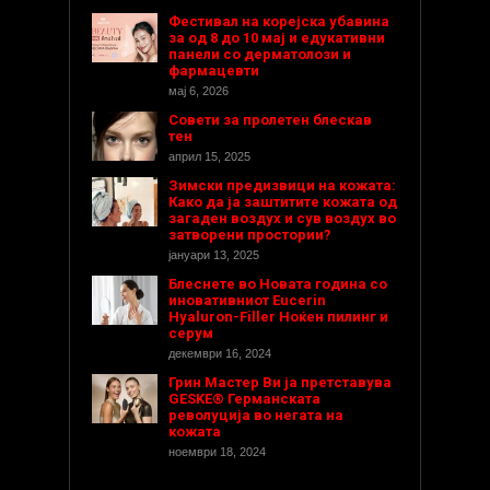
Фестивал на корејска убавина
за од 8 до 10 мај и едукативни
панели со дерматолози и
фармацевти
мај 6, 2026
Совети за пролетен блескав
тен
април 15, 2025
Зимски предизвици на кожата:
Како да ја заштитите кожата од
загаден воздух и сув воздух во
затворени простории?
јануари 13, 2025
Блеснете во Новата година со
иновативниот Eucerin
Hyaluron-Filler Ноќен пилинг и
серум
декември 16, 2024
Грин Мастер Ви ја претставува
GESKE® Германската
револуција во негата на
кожата
ноември 18, 2024