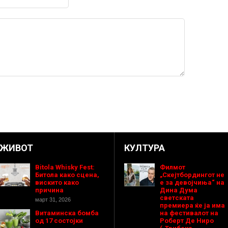
ЖИВОТ
КУЛТУРА
Bitola Whisky Fest:
Филмот
Битола како сцена,
„Скејтбордингот не
вискито како
е за девојчиња“ на
причина
Дина Дума
светската
март 31, 2026
премиера ќе ја има
Витаминска бомба
на фестивалот на
од 17 состојки
Роберт Де Ниро