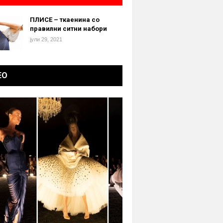
ПЛИСЕ – ткаенина со
правилни ситни набори
јули 29, 2021
ЕО