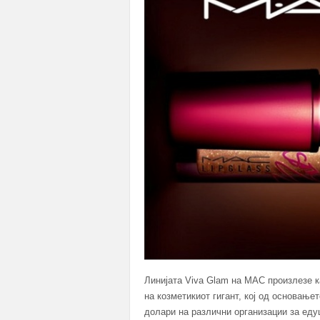
Линијата Viva Glam на MAC произлезе 
на козметикиот гигант, кој од основање
долари на различни организации за еду