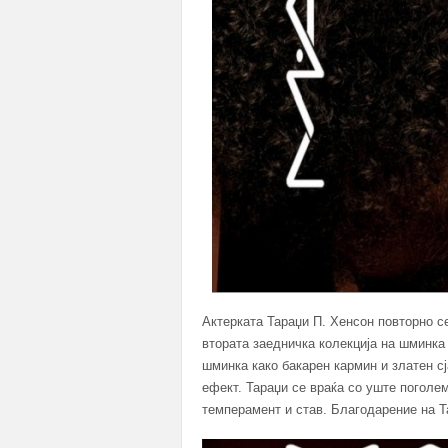
Актерката Тараџи П. Хенсон повторно с
втората заедничка колекција на шминка
шминка како бакарен кармин и златен сј
ефект. Тараџи се враќа со уште поголе
темперамент и став. Благодарение на Т