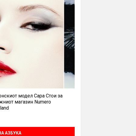
нскиот модел Сара Стои за
жниот магазин Numero
land
А АЗБУКА