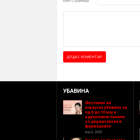
Веб страница
УБАВИНА
Фестивал на
корејска убавина за
од 8 до 10 мај и
едукативни панели
со дерматолози и
фармацевти
мај 6, 2026