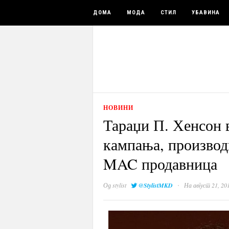
ДОМА
МОДА
СТИЛ
УБАВИНА
НОВИНИ
Тараџи П. Хенсон 
кампања, производи
MAC продавница
·
Од
stylist
@StylistMKD
На август 21, 20