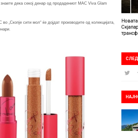
а знаете дека секој денар од продадениот MAC Viva Glam
Новата
во „Скопје сити мол“ ќе дојдат производите од колекцијата,
Скјапар
енари.
трансф
СЛЕД
НАЈН