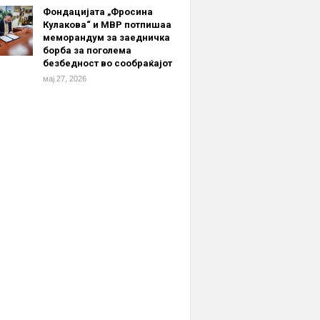
Фондацијата „Фросина
Кулакова“ и МВР потпишаа
меморандум за заедничка
борба за поголема
безбедност во сообраќајот
мај 27, 2026