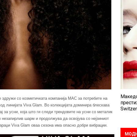
Македо
е здружи со козметичката компанија MAC за потребите на
прести
 од линијата Viva Glam. Во колекцијата доминира блескава
Switzer
ај за усни, која што ги следи трендовите на усни со металик
м незапирлив шарм и продолжува да освојува со нејзиниот
араџи Viva Glam оваа сезона има опасно добри вибрации.
МОДН