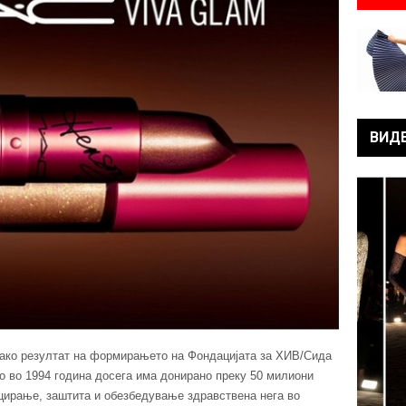
ВИД
како резултат на формирањето на Фондацијата за ХИВ/Сида
то во 1994 година досега има донирано преку 50 милиони
цирање, заштита и обезбедување здравствена нега во