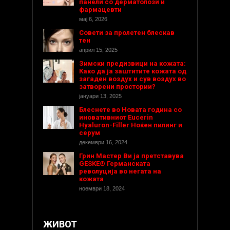
панели со дерматолози и
фармацевти
мај 6, 2026
Совети за пролетен блескав
тен
април 15, 2025
Зимски предизвици на кожата:
Како да ја заштитите кожата од
загаден воздух и сув воздух во
затворени простории?
јануари 13, 2025
Блеснете во Новата година со
иновативниот Eucerin
Hyaluron-Filler Ноќен пилинг и
серум
декември 16, 2024
Грин Мастер Ви ја претставува
GESKE® Германската
револуција во негата на
кожата
ноември 18, 2024
ЖИВОТ