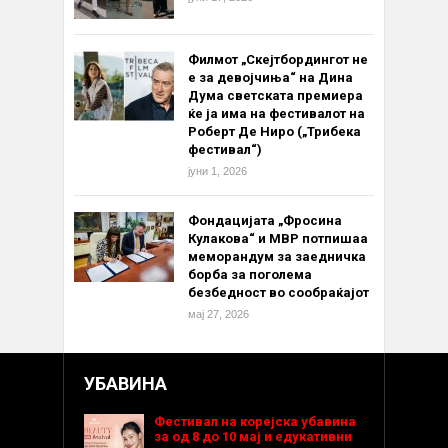
Филмот „Скејтбордингот не
е за девојчиња“ на Дина
Дума светската премиера
ќе ја има на фестивалот на
Роберт Де Ниро („Трибека
фестивал“)
јуни 1, 2026
Фондацијата „Фросина
Кулакова“ и МВР потпишаа
меморандум за заедничка
борба за поголема
безбедност во сообраќајот
мај 27, 2026
УБАВИНА
Фестивал на корејска убавина
за од 8 до 10 мај и едукативни