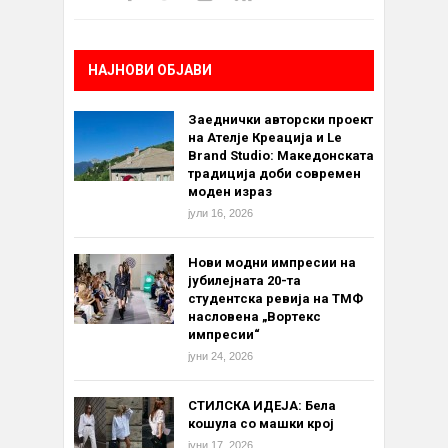
НАЈНОВИ ОБЈАВИ
Заеднички авторски проект
на Ателје Креација и Le
Brand Studio: Македонската
традиција доби современ
моден израз
јули 16, 2026
Нови модни импресии на
јубилејната 20-та
студентска ревија на ТМФ
насловена „Вортекс
импресии“
јуни 24, 2026
СТИЛСКА ИДЕЈА: Бела
кошула со машки крој
јуни 17, 2026