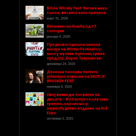
Bitola Whisky Fest: Битола како
сцена, вискито како причина
март 31, 2026
Витаминска бомба од 17
состојки
јануари 9, 2026
Предновогодишнa зимска
магија на Winter Festival со
многу музика и улична храна
пред СЦ „Борис Трајковски
декември 24, 2025
Денеска почнува петтото
јубилејно издание на SKOPJE
WHISKEY FEST
ноември 6, 2025
Овој викенд е посветен на
децата – Во Скопје се случува
третото, најголемо и
највозбудливо издание на Kid
Expo
октомври 2, 2025