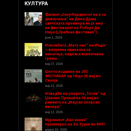
КУЛТУРА
Филмот „Скејтбордингот не е за
девојчиња“ на Дина Дума
светската премиера ќе ја има
на фестивалот на Роберт Де
Ниро („Трибека фестивал“)
јуни 1, 2026
Изложбата „Меѓу нас“ на Индог
– визуелна приказна за
емпатија, надеж и колективна
грижа
мај 27, 2026
Шесто издание на ЈЕС
ФЕСТИВАЛ од 14 до 20 мај во
Скопје
мај 12, 2026
Изведба на операта „Тоска“ од
Џакомо Пучини на 16 мај во
рамките на „Мајски оперски
вечери“
мај 12, 2026
Мјузиклот „Као какао“
премиерно на 2 и 3 јуни во МНТ
април 24, 2026