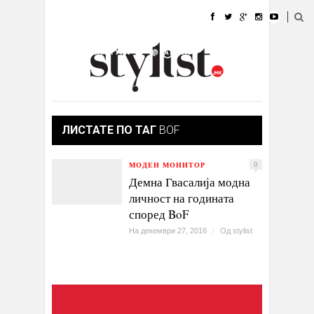
ДОМА
МОДА
СТИЛ
УБАВИНА
ЖИВОТ
КУЛТУРА
@РАБОТА
ГАЛЕРИЈА
ИЗЛОГ
КОНТАКТ
ЛИСТАТЕ ПО ТАГ
BOF
МОДЕН МОНИТОР
0
Демна Гвасалија модна
личност на годината
според BoF
На декември 27, 2016
/
Од
stylist