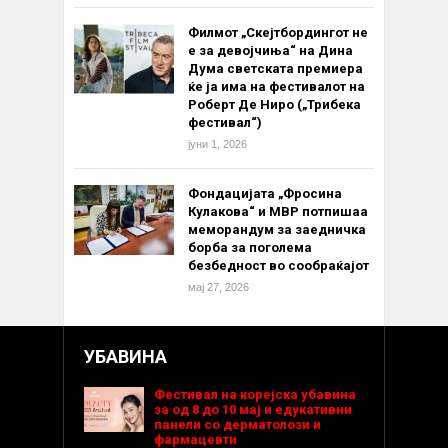
Филмот „Скејтбордингот не
е за девојчиња“ на Дина
Дума светската премиера
ќе ја има на фестивалот на
Роберт Де Ниро („Трибека
фестивал“)
јуни 1, 2026
Фондацијата „Фросина
Кулакова“ и МВР потпишаа
меморандум за заедничка
борба за поголема
безбедност во сообраќајот
мај 27, 2026
УБАВИНА
Фестивал на корејска убавина
за од 8 до 10 мај и едукативни
панели со дерматолози и
фармацевти