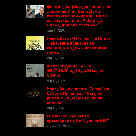
Филмот „Скејтбордингот не е за
девојчиња“ на Дина Дума
светската премиера ќе ја има
на фестивалот на Роберт Де
Ниро („Трибека фестивал“)
јуни 1, 2026
Изложбата „Меѓу нас“ на Индог
– визуелна приказна за
емпатија, надеж и колективна
грижа
мај 27, 2026
Шесто издание на ЈЕС
ФЕСТИВАЛ од 14 до 20 мај во
Скопје
мај 12, 2026
Изведба на операта „Тоска“ од
Џакомо Пучини на 16 мај во
рамките на „Мајски оперски
вечери“
мај 12, 2026
Мјузиклот „Као какао“
премиерно на 2 и 3 јуни во МНТ
април 24, 2026