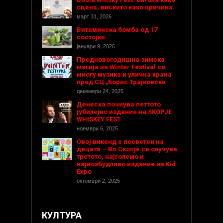
сцена, вискито како причина
март 31, 2026
Витаминска бомба од 17
состојки
јануари 9, 2026
Предновогодишнa зимска
магија на Winter Festival со
многу музика и улична храна
пред СЦ „Борис Трајковски
декември 24, 2025
Денеска почнува петтото
јубилејно издание на SKOPJE
WHISKEY FEST
ноември 6, 2025
Овој викенд е посветен на
децата – Во Скопје се случува
третото, најголемо и
највозбудливо издание на Kid
Expo
октомври 2, 2025
КУЛТУРА