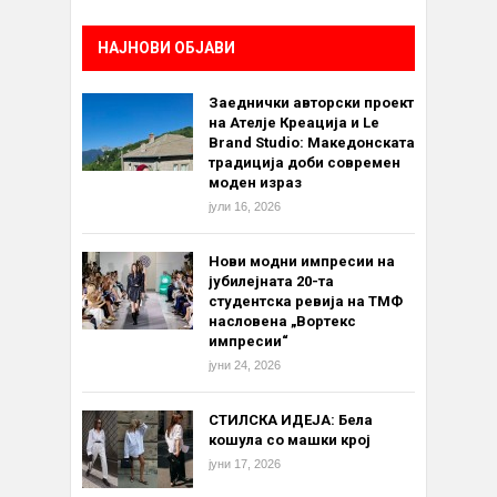
НАЈНОВИ ОБЈАВИ
Заеднички авторски проект
на Ателје Креација и Le
Brand Studio: Македонската
традиција доби современ
моден израз
јули 16, 2026
Нови модни импресии на
јубилејната 20-та
студентска ревија на ТМФ
насловена „Вортекс
импресии“
јуни 24, 2026
СТИЛСКА ИДЕЈА: Бела
кошула со машки крој
јуни 17, 2026