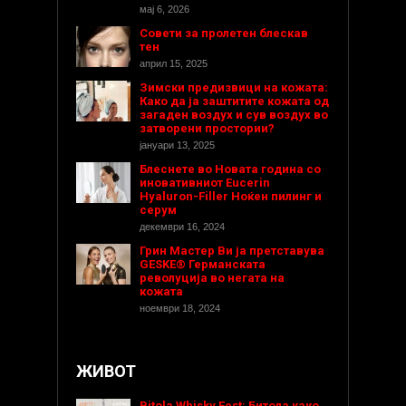
мај 6, 2026
Совети за пролетен блескав
тен
април 15, 2025
Зимски предизвици на кожата:
Како да ја заштитите кожата од
загаден воздух и сув воздух во
затворени простории?
јануари 13, 2025
Блеснете во Новата година со
иновативниот Eucerin
Hyaluron-Filler Ноќен пилинг и
серум
декември 16, 2024
Грин Мастер Ви ја претставува
GESKE® Германската
револуција во негата на
кожата
ноември 18, 2024
ЖИВОТ
Bitola Whisky Fest: Битола како