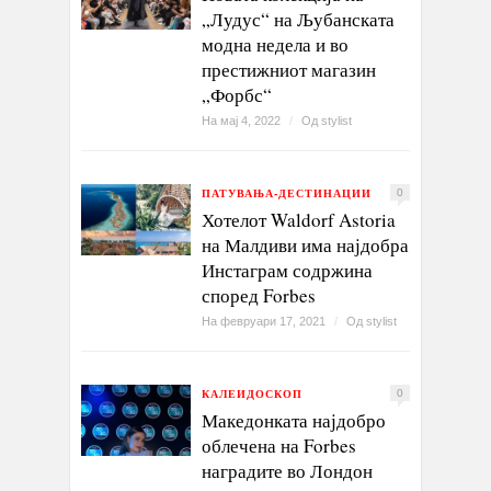
„Лудус“ на Љубанската
модна недела и во
престижниот магазин
„Форбс“
На мај 4, 2022
/
Од
stylist
ПАТУВАЊА-ДЕСТИНАЦИИ
0
Хотелот Waldorf Astoria
на Малдиви има најдобра
Инстаграм содржина
според Forbes
На февруари 17, 2021
/
Од
stylist
КАЛЕИДОСКОП
0
Македонката најдобро
облечена на Forbes
наградите во Лондон