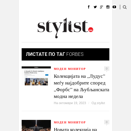
ДОМА
МОДА
СТИЛ
УБАВИНА
ЖИВОТ
КУЛТУРА
@РАБОТА
ГАЛЕРИЈА
ИЗЛОГ
КОНТАКТ
ЛИСТАТЕ ПО ТАГ
FORBES
МОДЕН МОНИТОР
0
Колекцијата на „Лудус“
меѓу најдобрите според
„Форбс“ на Љубљанската
модна недела
На октомври 19, 2023
/
Од
stylist
МОДЕН МОНИТОР
0
Новата колекција на