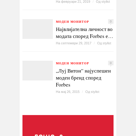
На февруари 21, 2019
/
Од
stylist
МОДЕН МОНИТОР
0
Највлијателна личност во
модата според Forbes е…
На септември 29, 2017
/
Од
stylist
МОДЕН МОНИТОР
0
„Луј Витон“ најуспешен
моден бренд според
Forbes
На мај 26, 2015
/
Од
stylist