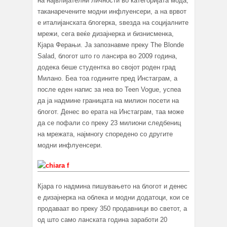
на највлијателни личности во категоријата мода,
таканаречените модни инфлуенсери, а на врвот
е италијанската блогерка, ѕвезда на социјалните
мрежи, сега веќе дизајнерка и бизнисменка,
Кјара Ферањи. Ја запознавме преку The Blonde
Salad, блогот што го лансира во 2009 година,
додека беше студентка во својот роден град
Милано. Беа тоа годините пред Инстаграм, а
после еден напис за неа во Teen Vogue, успеа
да ја надмине границата на милион посети на
блогот. Денес во ерата на Инстаграм, таа може
да се пофали со преку 23 милиони следбениц
на мрежата, најмногу споредено со другите
модни инфлуенсери.
Кјара го надмина пишувањето на блогот и денес
е дизајнерка на облека и модни додатоци, кои се
продаваат во преку 350 продавници во светот, а
од што само ланската година заработи 20