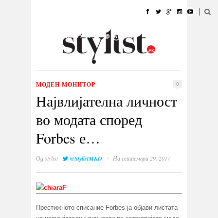
ДОМА
МОДА
СТИЛ
УБАВИНА
ЖИВОТ
КУЛТУРА
@РАБОТА
ГАЛЕРИЈА
ИЗЛОГ
КОНТАКТ
МОДЕН МОНИТОР
0
Највлијателна личност
во модата според
Forbes е…
·
Од
stylist
@StylistMKD
На септември 29, 2017
Престижното списание Forbes ја објави листата