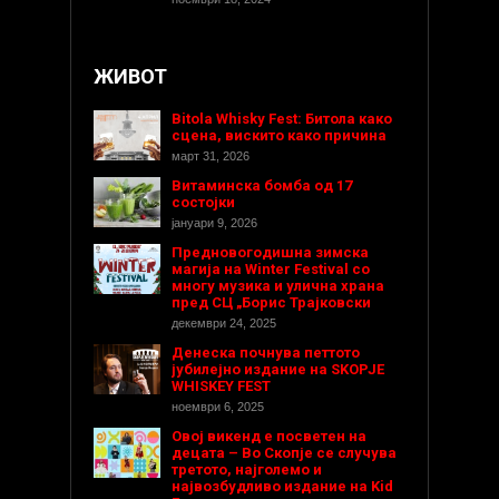
ЖИВОТ
Bitola Whisky Fest: Битола како
сцена, вискито како причина
март 31, 2026
Витаминска бомба од 17
состојки
јануари 9, 2026
Предновогодишнa зимска
магија на Winter Festival со
многу музика и улична храна
пред СЦ „Борис Трајковски
декември 24, 2025
Денеска почнува петтото
јубилејно издание на SKOPJE
WHISKEY FEST
ноември 6, 2025
Овој викенд е посветен на
децата – Во Скопје се случува
третото, најголемо и
највозбудливо издание на Kid