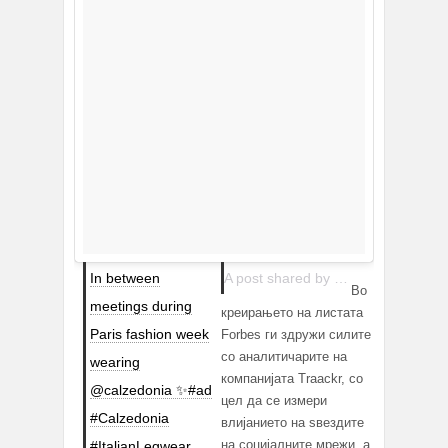
In between
A post shared by Chiara Ferragni (@chiaraferragni) on
Во
meetings during
креирањето на листата
Paris fashion week
Forbes ги здружи силите
со аналитичарите на
wearing
компанијата Traackr, со
@calzedonia ✨#ad
цел да се измери
#Calzedonia
влијанието на ѕвездите
на социјалните мрежи, а
#ItalianLegwear