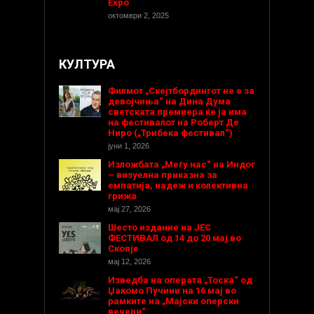
Expo
октомври 2, 2025
КУЛТУРА
Филмот „Скејтбордингот не е за
девојчиња“ на Дина Дума
светската премиера ќе ја има
на фестивалот на Роберт Де
Ниро („Трибека фестивал“)
јуни 1, 2026
Изложбата „Меѓу нас“ на Индог
– визуелна приказна за
емпатија, надеж и колективна
грижа
мај 27, 2026
Шесто издание на ЈЕС
ФЕСТИВАЛ од 14 до 20 мај во
Скопје
мај 12, 2026
Изведба на операта „Тоска“ од
Џакомо Пучини на 16 мај во
рамките на „Мајски оперски
вечери“