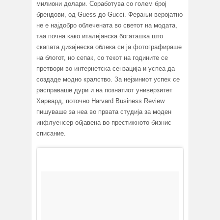
милиони долари. Соработува со голем број
брендови, од Guess до Gucci. Ферањи веројатно
не е најдобро облечената во светот на модата,
таа почна како италијанска богаташка што
скапата дизајнеска облека си ја фотографираше
на блогот, но сепак, со текот на годините се
претвори во интернетска сензација и успеа да
создаде модно кралство. За нејзиниот успех се
расправаше дури и на познатиот универзитет
Харвард, поточно Harvard Business Review
пишуваше за неа во првата студија за моден
инфлуенсер објавена во престижното бизнис
списание.