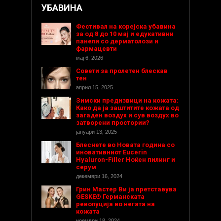
УБАВИНА
Фестивал на корејска убавина
за од 8 до 10 мај и едукативни
панели со дерматолози и
фармацевти
мај 6, 2026
Совети за пролетен блескав
тен
април 15, 2025
Зимски предизвици на кожата:
Како да ја заштитите кожата од
загаден воздух и сув воздух во
затворени простории?
јануари 13, 2025
Блеснете во Новата година со
иновативниот Eucerin
Hyaluron-Filler Ноќен пилинг и
серум
декември 16, 2024
Грин Мастер Ви ја претставува
GESKE® Германската
револуција во негата на
кожата
ноември 18, 2024