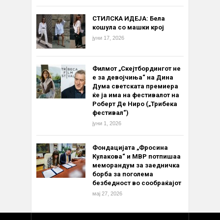
СТИЛСКА ИДЕЈА: Бела
кошула со машки крој
јуни 17, 2026
Филмот „Скејтбордингот не
е за девојчиња“ на Дина
Дума светската премиера
ќе ја има на фестивалот на
Роберт Де Ниро („Трибека
фестивал“)
јуни 1, 2026
Фондацијата „Фросина
Кулакова“ и МВР потпишаа
меморандум за заедничка
борба за поголема
безбедност во сообраќајот
мај 27, 2026