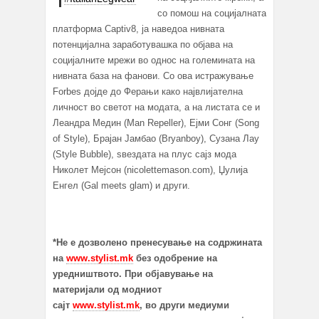
со помош на социјалната
платформа Captiv8, ја наведоа нивната
потенцијална заработувашка по објава на
социјалните мрежи во однос на големината на
нивната база на фанови. Со ова истражување
Forbes дојде до Ферањи како највлијателна
личност во светот на модата, а на листата се и
Леандра Медин (Man Repeller), Ејми Сонг (Song
of Style), Брајан Јамбао (Bryanboy), Сузана Лау
(Style Bubble), ѕвездата на плус сајз мода
Николет Мејсон (nicolettemason.com), Џулија
Енгел (Gal meets glam) и други.
*Не е дозволено пренесување на содржината
на
www.stylist.mk
без одобрение на
уредништвото. При објавување на
материјали од модниот
сајт
www.stylist.mk
, во други медиуми