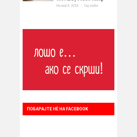
На мај 9, 2016
/
Од
stylist
ПОБАРАЈТЕ НÈ НА FACEBOOK