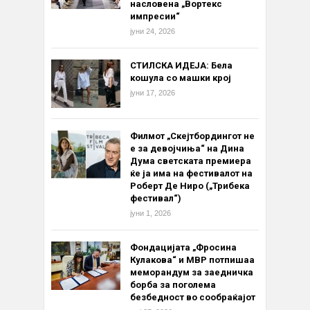
насловена „Вортекс
импресии“
јуни 24, 2026
СТИЛСКА ИДЕЈА: Бела
кошула со машки крој
јуни 17, 2026
Филмот „Скејтбордингот не
е за девојчиња“ на Дина
Дума светската премиера
ќе ја има на фестивалот на
Роберт Де Ниро („Трибека
фестивал“)
јуни 1, 2026
Фондацијата „Фросина
Кулакова“ и МВР потпишаа
меморандум за заедничка
борба за поголема
безбедност во сообраќајот