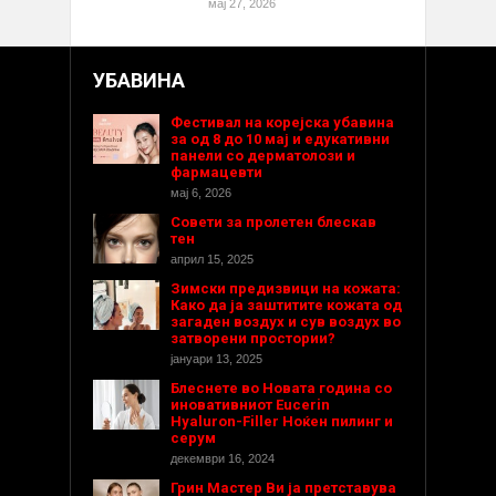
мај 27, 2026
УБАВИНА
Фестивал на корејска убавина
за од 8 до 10 мај и едукативни
панели со дерматолози и
фармацевти
мај 6, 2026
Совети за пролетен блескав
тен
април 15, 2025
Зимски предизвици на кожата:
Како да ја заштитите кожата од
загаден воздух и сув воздух во
затворени простории?
јануари 13, 2025
Блеснете во Новата година со
иновативниот Eucerin
Hyaluron-Filler Ноќен пилинг и
серум
декември 16, 2024
Грин Мастер Ви ја претставува