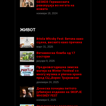
GESKE® Германската
револуција во негата на
кожата
ноември 18, 2024
ЖИВОТ
Bitola Whisky Fest: Битола како
сцена, вискито како причина
март 31, 2026
Витаминска бомба од 17
состојки
јануари 9, 2026
Предновогодишнa зимска
магија на Winter Festival со
многу музика и улична храна
пред СЦ „Борис Трајковски
декември 24, 2025
Денеска почнува петтото
јубилејно издание на SKOPJE
WHISKEY FEST
ноември 6, 2025