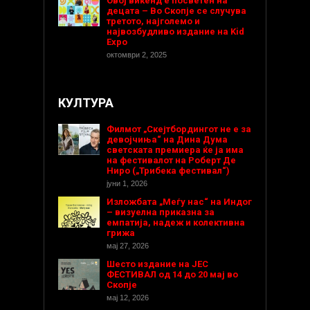
Овој викенд е посветен на
децата – Во Скопје се случува
третото, најголемо и
највозбудливо издание на Kid
Expo
октомври 2, 2025
КУЛТУРА
Филмот „Скејтбордингот не е за
девојчиња“ на Дина Дума
светската премиера ќе ја има
на фестивалот на Роберт Де
Ниро („Трибека фестивал“)
јуни 1, 2026
Изложбата „Меѓу нас“ на Индог
– визуелна приказна за
емпатија, надеж и колективна
грижа
мај 27, 2026
Шесто издание на ЈЕС
ФЕСТИВАЛ од 14 до 20 мај во
Скопје
мај 12, 2026