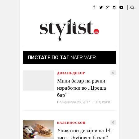
ДОМА
МОДА
СТИЛ
УБАВИНА
ЖИВОТ
КУЛТУРА
@РАБОТА
ГАЛЕРИЈА
ИЗЛОГ
КОНТАКТ
ЛИСТАТЕ ПО ТАГ
NAER VAER
ДИЗАЈН-ДЕКОР
0
Мини базар на рачни
изработки во „Цреша
бар“
На ноември 28, 2017
/
Од
stylist
КАЛЕИДОСКОП
0
Уникатни дизајни на 14-
тиот „Љубовен базар“