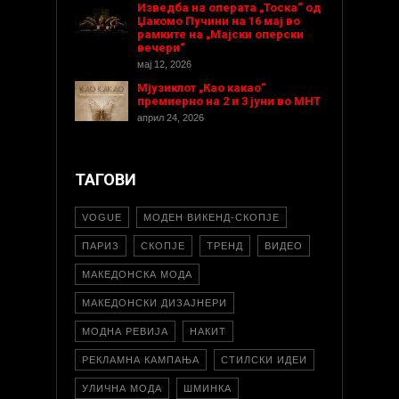
Изведба на операта „Тоска“ од
Џакомо Пучини на 16 мај во
рамките на „Мајски оперски
вечери“
мај 12, 2026
Мјузиклот „Као какао“
премиерно на 2 и 3 јуни во МНТ
април 24, 2026
ТАГОВИ
VOGUE
МОДЕН ВИКЕНД-СКОПЈЕ
ПАРИЗ
СКОПЈЕ
ТРЕНД
ВИДЕО
МАКЕДОНСКА МОДА
МАКЕДОНСКИ ДИЗАЈНЕРИ
МОДНА РЕВИЈА
НАКИТ
РЕКЛАМНА КАМПАЊА
СТИЛСКИ ИДЕИ
УЛИЧНА МОДА
ШМИНКА