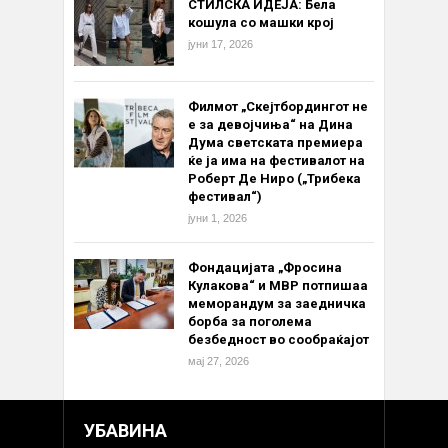
СТИЛСКА ИДЕЈА: Бела
кошула со машки крој
јуни 17, 2026
Филмот „Скејтбордингот не
е за девојчиња“ на Дина
Дума светската премиера
ќе ја има на фестивалот на
Роберт Де Ниро („Трибека
фестивал“)
јуни 1, 2026
Фондацијата „Фросина
Кулакова“ и МВР потпишаа
меморандум за заедничка
борба за поголема
безбедност во сообраќајот
мај 27, 2026
УБАВИНА