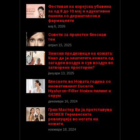
Фестивал на корејска убавина
за од 8 до 10 мај и едукативни
панели со дерматолози и
фармацевти
мај 6, 2026
Совети за пролетен блескав
тен
април 15, 2025
Зимски предизвици на кожата:
Како да ја заштитите кожата од
загаден воздух и сув воздух во
затворени простории?
јануари 13, 2025
Блеснете во Новата година со
иновативниот Eucerin
Hyaluron-Filler Ноќен пилинг и
серум
декември 16, 2024
Грин Мастер Ви ја претставува
GESKE® Германската
револуција во негата на
кожата
ноември 18, 2024