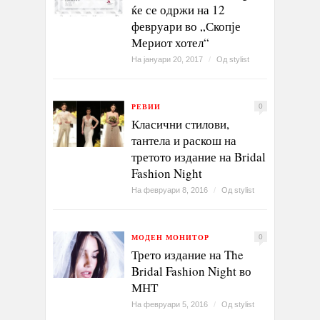
ќе се одржи на 12
февруари во „Скопје
Мериот хотел“
На јануари 20, 2017
/
Од
stylist
РЕВИИ
0
Класични стилови,
тантела и раскош на
третото издание на Bridal
Fashion Night
На февруари 8, 2016
/
Од
stylist
МОДЕН МОНИТОР
0
Трето издание на The
Bridal Fashion Night во
МНТ
На февруари 5, 2016
/
Од
stylist