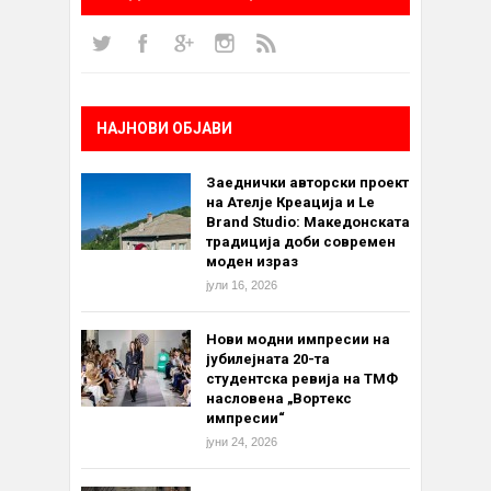
НАЈНОВИ ОБЈАВИ
Заеднички авторски проект
на Ателје Креација и Le
Brand Studio: Македонската
традиција доби современ
моден израз
јули 16, 2026
Нови модни импресии на
јубилејната 20-та
студентска ревија на ТМФ
насловена „Вортекс
импресии“
јуни 24, 2026