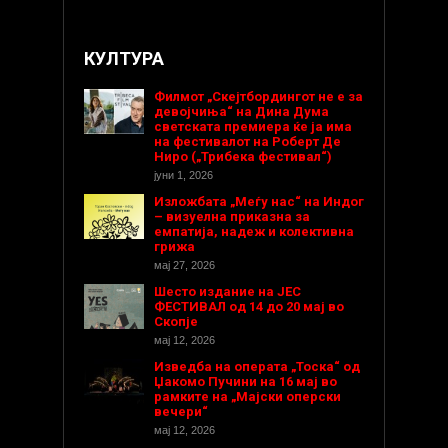
КУЛТУРА
Филмот „Скејтбордингот не е за
девојчиња“ на Дина Дума
светската премиера ќе ја има
на фестивалот на Роберт Де
Ниро („Трибека фестивал“)
јуни 1, 2026
Изложбата „Меѓу нас“ на Индог
– визуелна приказна за
емпатија, надеж и колективна
грижа
мај 27, 2026
Шесто издание на ЈЕС
ФЕСТИВАЛ од 14 до 20 мај во
Скопје
мај 12, 2026
Изведба на операта „Тоска“ од
Џакомо Пучини на 16 мај во
рамките на „Мајски оперски
вечери“
мај 12, 2026