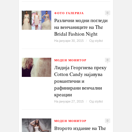
ФОТО ГАЛЕРИЈА
0
Различни модни погледи
на венчаниците на The
Bridal Fashion Night
На јануари 30, 2015
/
Од
stylist
МОДЕН МОНИТОР
0
Лидија Георгиева преку
Cotton Candy најавува
романтични и
рафинирани венчални
креации
На јануари 27, 2015
/
Од
stylist
МОДЕН МОНИТОР
0
Второто издание на The