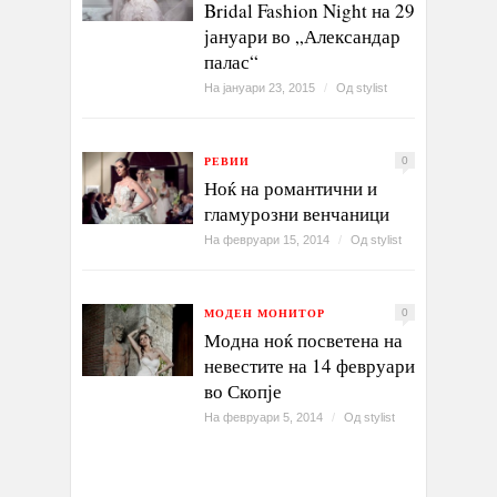
Bridal Fashion Night на 29
јануари во „Александар
палас“
На јануари 23, 2015
/
Од
stylist
РЕВИИ
0
Ноќ на романтични и
гламурозни венчаници
На февруари 15, 2014
/
Од
stylist
МОДЕН МОНИТОР
0
Модна ноќ посветена на
невестите на 14 февруари
во Скопје
На февруари 5, 2014
/
Од
stylist