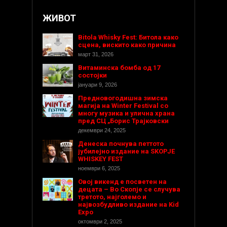
ЖИВОТ
Bitola Whisky Fest: Битола како
сцена, вискито како причина
март 31, 2026
Витаминска бомба од 17
состојки
јануари 9, 2026
Предновогодишнa зимска
магија на Winter Festival со
многу музика и улична храна
пред СЦ „Борис Трајковски
декември 24, 2025
Денеска почнува петтото
јубилејно издание на SKOPJE
WHISKEY FEST
ноември 6, 2025
Овој викенд е посветен на
децата – Во Скопје се случува
третото, најголемо и
највозбудливо издание на Kid
Expo
октомври 2, 2025