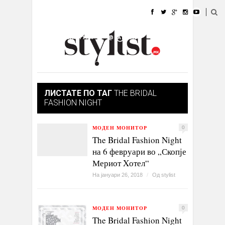
ДОМА
МОДА
СТИЛ
УБАВИНА
ЖИВОТ
КУЛТУРА
@РАБОТА
ГАЛЕРИЈА
ИЗЛОГ
КОНТАКТ
ЛИСТАТЕ ПО ТАГ
THE BRIDAL
FASHION NIGHT
МОДЕН МОНИТОР
0
The Bridal Fashion Night
на 6 февруари во „Скопје
Мериот Xотел“
На јануари 26, 2018
/
Од
stylist
МОДЕН МОНИТОР
0
The Bridal Fashion Night