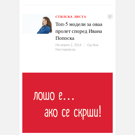
СТИЛСКА ЛИСТА
0
Топ-5 модели за оваа
пролет според Ивана
Попоска
На април 2, 2014
/
Од
Ана
Несторовска