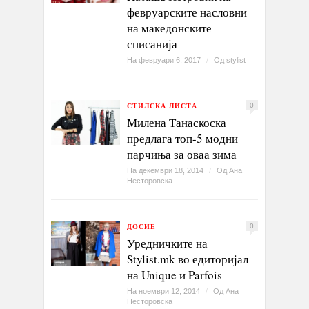
февруарските насловни
на македонските
списанија
На февруари 6, 2017
/
Од
stylist
СТИЛСКА ЛИСТА
0
Милена Танаскоска
предлага топ-5 модни
парчиња за оваа зима
На декември 18, 2014
/
Од
Ана
Несторовска
ДОСИЕ
0
Уредничките на
Stylist.mk во едиторијал
на Unique и Parfois
На ноември 12, 2014
/
Од
Ана
Несторовска