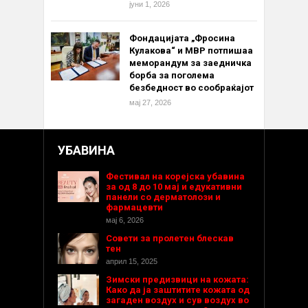
јуни 1, 2026
Фондацијата „Фросина
Кулакова“ и МВР потпишаа
меморандум за заедничка
борба за поголема
безбедност во сообраќајот
мај 27, 2026
УБАВИНА
Фестивал на корејска убавина
за од 8 до 10 мај и едукативни
панели со дерматолози и
фармацевти
мај 6, 2026
Совети за пролетен блескав
тен
април 15, 2025
Зимски предизвици на кожата:
Како да ја заштитите кожата од
загаден воздух и сув воздух во