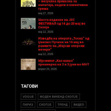
– визуелна приказна за
емпатија, надеж и колективна
грижа
мај 27, 2026
Шесто издание на ЈЕС
ФЕСТИВАЛ од 14 до 20 мај во
Скопје
мај 12, 2026
Изведба на операта „Тоска“ од
Џакомо Пучини на 16 мај во
рамките на „Мајски оперски
вечери“
мај 12, 2026
Мјузиклот „Као какао“
премиерно на 2 и 3 јуни во МНТ
април 24, 2026
ТАГОВИ
VOGUE
МОДЕН ВИКЕНД-СКОПЈЕ
ПАРИЗ
СКОПЈЕ
ТРЕНД
ВИДЕО