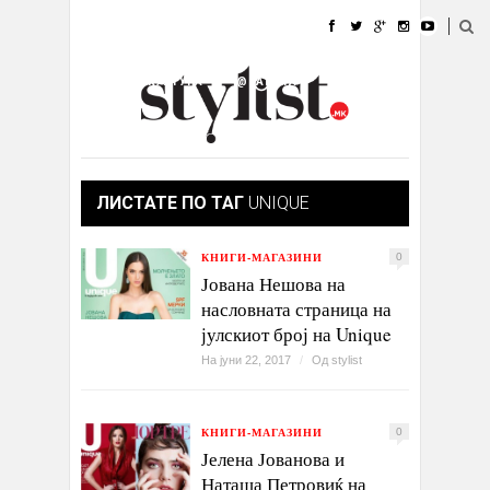
ДОМА
МОДА
СТИЛ
УБАВИНА
ЖИВОТ
КУЛТУРА
@РАБОТА
ГАЛЕРИЈА
ИЗЛОГ
КОНТАКТ
ЛИСТАТЕ ПО ТАГ
UNIQUE
КНИГИ-МАГАЗИНИ
0
Јована Нешова на
насловната страница на
јулскиот број на Unique
На јуни 22, 2017
/
Од
stylist
КНИГИ-МАГАЗИНИ
0
Јелена Јованова и
Наташа Петровиќ на