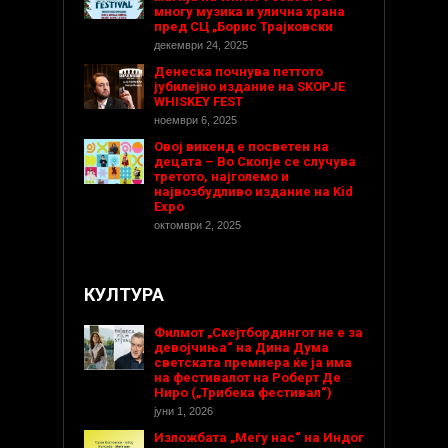
многу музика и улична храна
пред СЦ „Борис Трајковски
декември 24, 2025
Денеска почнува петтото
јубилејно издание на SKOPJE
WHISKEY FEST
ноември 6, 2025
Овој викенд е посветен на
децата – Во Скопје се случува
третото, најголемо и
највозбудливо издание на Kid
Expo
октомври 2, 2025
КУЛТУРА
Филмот „Скејтбордингот не е за
девојчиња“ на Дина Дума
светската премиера ќе ја има
на фестивалот на Роберт Де
Ниро („Трибека фестивал“)
јуни 1, 2026
Изложбата „Меѓу нас“ на Индог