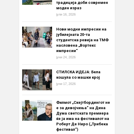
традиција доби современ
моден израз
јули 16, 2026
Нови модни импресии на
јубилејната 20-та
студентска ревија на ТМФ
насловена „Вортекс
импресии“
јуни 24, 2026
СТИЛСКА ИДЕЈА: Бела
кошула со машки крој
јуни 17, 2026
Филмот „Скејтбордингот не
е за девојчиња“ на Дина
Дума светската премиера
ќе ја има на фестивалот на
Роберт Де Ниро („Трибека
фестивал“)