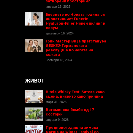
затворени простории?
јануари 13, 2025
Блеснете во Новата година со
иновативниот Eucerin
Hyaluron-Filler Ноќен пилинг и
серум
декември 16, 2024
Грин Мастер Ви ја претставува
GESKE® Германската
револуција во негата на
кожата
ноември 18, 2024
ЖИВОТ
Bitola Whisky Fest: Битола како
сцена, вискито како причина
март 31, 2026
Витаминска бомба од 17
состојки
јануари 9, 2026
Предновогодишнa зимска
магија на Winter Festival со