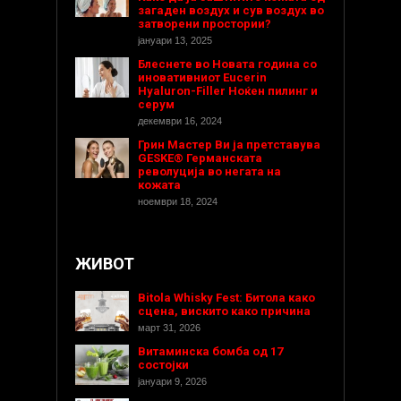
загаден воздух и сув воздух во
затворени простории?
јануари 13, 2025
Блеснете во Новата година со
иновативниот Eucerin
Hyaluron-Filler Ноќен пилинг и
серум
декември 16, 2024
Грин Мастер Ви ја претставува
GESKE® Германската
револуција во негата на
кожата
ноември 18, 2024
ЖИВОТ
Bitola Whisky Fest: Битола како
сцена, вискито како причина
март 31, 2026
Витаминска бомба од 17
состојки
јануари 9, 2026