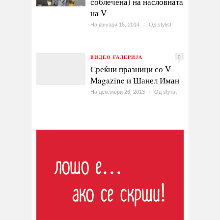
соблечена) на насловната
на V
На јануари 15, 2014
/
Од
stylist
ВИДЕО ГАЛЕРИЈА
0
Среќни празници со V
Magazine и Шанел Иман
На декември 26, 2013
/
Од
stylist