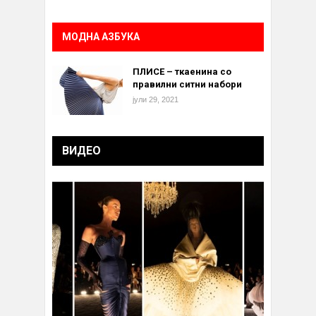
МОДНА АЗБУКА
ПЛИСЕ – ткаенина со
правилни ситни набори
јули 29, 2021
ВИДЕО