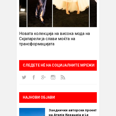
Новата колекција на висока мода на
Скјапарели ја слави моќта на
трансформацијата
СЛЕДЕТЕ НÈ НА СОЦИЈАЛНИТЕ МРЕЖИ
НАЈНОВИ ОБЈАВИ
Заеднички авторски проект
на Ателје Креација и Le