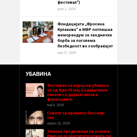
фестивал“)
јуни 1, 2026
Фондацијата „Фросина
Кулакова“ и МВР потпишаа
меморандум за заедничка
борба за поголема
безбедност во сообраќајот
мај 27, 2026
УБАВИНА
Фестивал на корејска убавина
за од 8 до 10 мај и едукативни
панели со дерматолози и
фармацевти
мај 6, 2026
Совети за пролетен блескав
тен
април 15, 2025
Зимски предизвици на кожата:
Како да ја заштитите кожата од