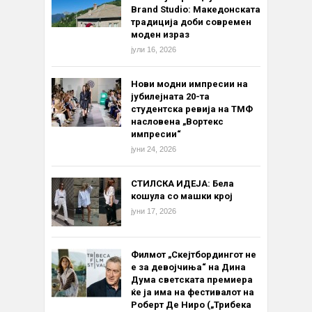
Brand Studio: Македонската
традиција доби современ
моден израз
јули 16, 2026
Нови модни импресии на
јубилејната 20-та
студентска ревија на ТМФ
насловена „Вортекс
импресии“
јуни 24, 2026
СТИЛСКА ИДЕЈА: Бела
кошула со машки крој
јуни 17, 2026
Филмот „Скејтбордингот не
е за девојчиња“ на Дина
Дума светската премиера
ќе ја има на фестивалот на
Роберт Де Ниро („Трибека