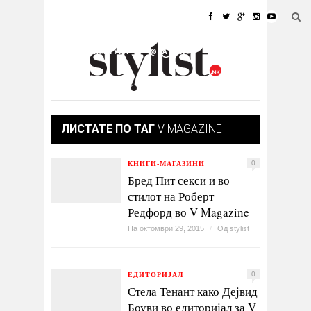
ДОМА
МОДА
СТИЛ
УБАВИНА
ЖИВОТ
КУЛТУРА
@РАБОТА
ГАЛЕРИЈА
ИЗЛОГ
КОНТАКТ
ЛИСТАТЕ ПО ТАГ
V MAGAZINE
КНИГИ-МАГАЗИНИ
0
Бред Пит секси и во
стилот на Роберт
Редфорд во V Magazine
На октомври 29, 2015
/
Од
stylist
ЕДИТОРИЈАЛ
0
Стела Тенант како Дејвид
Боуви во едиторијал за V