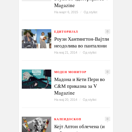
Magazine
На март 6, 2015
/
Од
stylist
ЕДИТОРИЈАЛ
0
Роузи Хантингтон-Вајтли
неодолива во панталони
На мај 21, 2014
/
Од
stylist
МОДЕН МОНИТОР
0
Мадона и Кети Пери во
С&М приказна за V
Magazine
На мај 20, 2014
/
Од
stylist
КАЛЕИДОСКОП
0
Кејт Аптон облечена (и