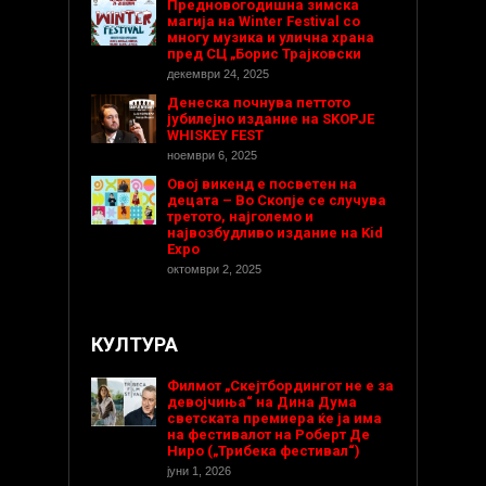
Предновогодишнa зимска
магија на Winter Festival со
многу музика и улична храна
пред СЦ „Борис Трајковски
декември 24, 2025
Денеска почнува петтото
јубилејно издание на SKOPJE
WHISKEY FEST
ноември 6, 2025
Овој викенд е посветен на
децата – Во Скопје се случува
третото, најголемо и
највозбудливо издание на Kid
Expo
октомври 2, 2025
КУЛТУРА
Филмот „Скејтбордингот не е за
девојчиња“ на Дина Дума
светската премиера ќе ја има
на фестивалот на Роберт Де
Ниро („Трибека фестивал“)
јуни 1, 2026