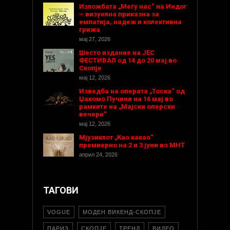
Изложбата „Меѓу нас“ на Индог
– визуелна приказна за
емпатија, надеж и колективна
грижа
мај 27, 2026
Шесто издание на ЈЕС
ФЕСТИВАЛ од 14 до 20 мај во
Скопје
мај 12, 2026
Изведба на операта „Тоска“ од
Џакомо Пучини на 16 мај во
рамките на „Мајски оперски
вечери“
мај 12, 2026
Мјузиклот „Као какао“
премиерно на 2 и 3 јуни во МНТ
април 24, 2026
ТАГОВИ
VOGUE
МОДЕН ВИКЕНД-СКОПЈЕ
ПАРИЗ
СКОПЈЕ
ТРЕНД
ВИДЕО