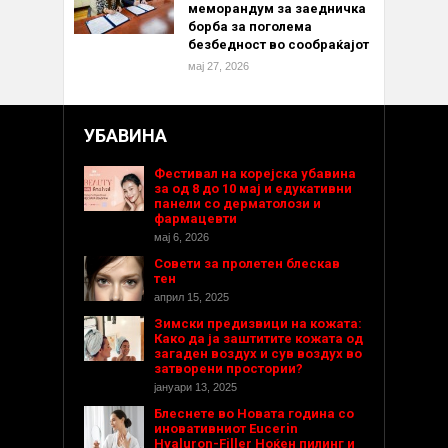
меморандум за заедничка
борба за поголема
безбедност во сообраќајот
мај 27, 2026
УБАВИНА
Фестивал на корејска убавина
за од 8 до 10 мај и едукативни
панели со дерматолози и
фармацевти
мај 6, 2026
Совети за пролетен блескав
тен
април 15, 2025
Зимски предизвици на кожата:
Како да ја заштитите кожата од
загаден воздух и сув воздух во
затворени простории?
јануари 13, 2025
Блеснете во Новата година со
иновативниот Eucerin
Hyaluron-Filler Ноќен пилинг и