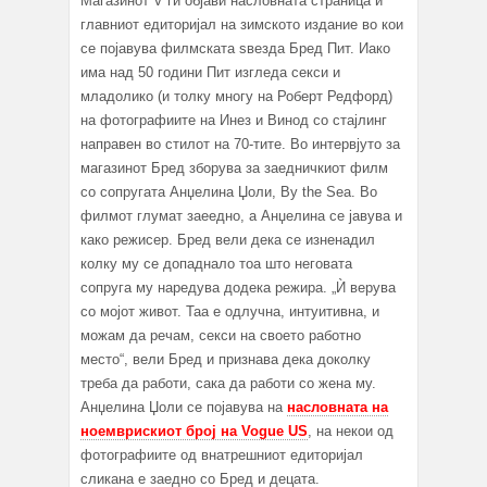
Магазинот V ги објави насловната страница и
главниот едиторијал на зимското издание во кои
се појавува филмската ѕвезда Бред Пит. Иако
има над 50 години Пит изгледа секси и
младолико (и толку многу на Роберт Редфорд)
на фотографиите на Инез и Винод со стајлинг
направен во стилот на 70-тите. Во интервјуто за
магазинот Бред зборува за заедничкиот филм
со сопругата Анџелина Џоли, By the Sea. Во
филмот глумат заеедно, а Анџелина се јавува и
како режисер. Бред вели дека се изненадил
колку му се допаднало тоа што неговата
сопруга му наредува додека режира. „Ѝ верува
со мојот живот. Таа е одлучна, интуитивна, и
можам да речам, секси на своето работно
место“, вели Бред и признава дека доколку
треба да работи, сака да работи со жена му.
Анџелина Џоли се појавува на
насловната на
ноемврискиот број на Vogue US
, на некои од
фотографиите од внатрешниот едиторијал
сликана е заедно со Бред и децата.