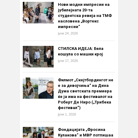
Нови модни импресии на
јубилејната 20-та
студентска ревија на ТМФ
насловена „Вортекс
импресии“
јуни 24, 2026
СТИЛСКА ИДЕЈА: Бела
кошула со машки крој
јуни 17, 2026
Филмот „Скејтбордингот не
е за девојчиња“ на Дина
Дума светската премиера
ќе ја има на фестивалот на
Роберт Де Ниро („Трибека
фестивал“)
јуни 1, 2026
Фондацијата „Фросина
Кулакова“ и МВР потпишаа