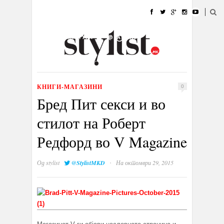
ДОМА
МОДА
СТИЛ
УБАВИНА
ЖИВОТ
КУЛТУРА
@РАБОТА
ГАЛЕРИЈА
ИЗЛОГ
КОНТАКТ
КНИГИ-МАГАЗИНИ
0
Бред Пит секси и во
стилот на Роберт
Редфорд во V Magazine
·
Од
stylist
@StylistMKD
На октомври 29, 2015