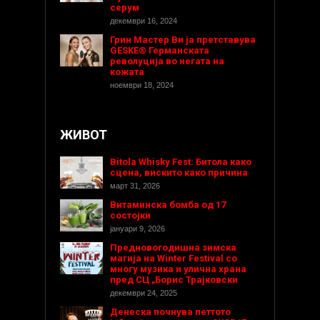
серум
декември 16, 2024
Грин Мастер Ви ја претставува
GESKE® Германската
револуција во негата на
кожата
ноември 18, 2024
ЖИВОТ
Bitola Whisky Fest: Битола како
сцена, вискито како причина
март 31, 2026
Витаминска бомба од 17
состојки
јануари 9, 2026
Предновогодишнa зимска
магија на Winter Festival со
многу музика и улична храна
пред СЦ „Борис Трајковски
декември 24, 2025
Денеска почнува петтото