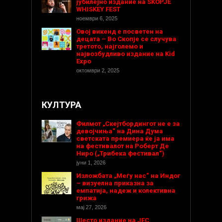
јубилејно издание на SKOPJE
WHISKEY FEST
ноември 6, 2025
Овој викенд е посветен на
децата – Во Скопје се случува
третото, најголемо и
највозбудливо издание на Kid
Expo
октомври 2, 2025
КУЛТУРА
Филмот „Скејтбордингот не е за
девојчиња“ на Дина Дума
светската премиера ќе ја има
на фестивалот на Роберт Де
Ниро („Трибека фестивал“)
јуни 1, 2026
Изложбата „Меѓу нас“ на Индог
– визуелна приказна за
емпатија, надеж и колективна
грижа
мај 27, 2026
Шесто издание на ЈЕС