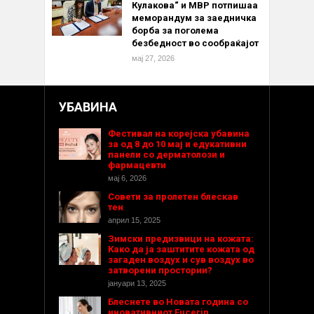
Кулакова“ и МВР потпишаа
меморандум за заедничка
борба за поголема
безбедност во сообраќајот
мај 27, 2026
УБАВИНА
Фестивал на корејска убавина
за од 8 до 10 мај и едукативни
панели со дерматолози и
фармацевти
мај 6, 2026
Совети за пролетен блескав
тен
април 15, 2025
Зимски предизвици на кожата:
Како да ја заштитите кожата од
загаден воздух и сув воздух во
затворени простории?
јануари 13, 2025
Блеснете во Новата година со
иновативниот Eucerin