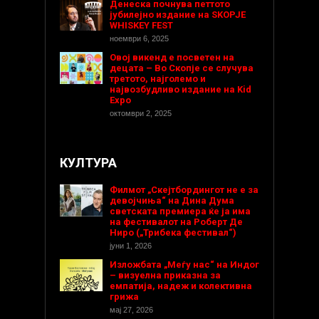
Денеска почнува петтото
јубилејно издание на SKOPJE
WHISKEY FEST
ноември 6, 2025
Овој викенд е посветен на
децата – Во Скопје се случува
третото, најголемо и
највозбудливо издание на Kid
Expo
октомври 2, 2025
КУЛТУРА
Филмот „Скејтбордингот не е за
девојчиња“ на Дина Дума
светската премиера ќе ја има
на фестивалот на Роберт Де
Ниро („Трибека фестивал“)
јуни 1, 2026
Изложбата „Меѓу нас“ на Индог
– визуелна приказна за
емпатија, надеж и колективна
грижа
мај 27, 2026