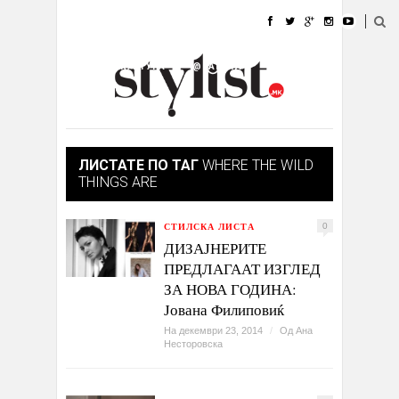
ДОМА
МОДА
СТИЛ
УБАВИНА
ЖИВОТ
КУЛТУРА
@РАБОТА
ГАЛЕРИЈА
ИЗЛОГ
КОНТАКТ
ЛИСТАТЕ ПО ТАГ
WHERE THE WILD
THINGS ARE
СТИЛСКА ЛИСТА
0
ДИЗАЈНЕРИТЕ
ПРЕДЛАГААТ ИЗГЛЕД
ЗА НОВА ГОДИНА:
Јована Филиповиќ
На декември 23, 2014
/
Од
Ана
Несторовска