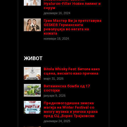
Hyaluron-Filler Ноќен пилинг и
серум
декември 16, 2024
Грин Мастер Ви ја претставува
GESKE® Германската
револуција во негата на
кожата
ноември 18, 2024
ЖИВОТ
Bitola Whisky Fest: Битола како
сцена, вискито како причина
март 31, 2026
Витаминска бомба од 17
состојки
јануари 9, 2026
Предновогодишнa зимска
магија на Winter Festival со
многу музика и улична храна
пред СЦ „Борис Трајковски
декември 24, 2025