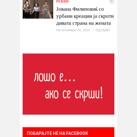
РЕВИИ
0
Јована Филиповиќ со
урбани креации ја скроти
дивата страна на жената
На октомври 24, 2014
/
Од
stylist
ПОБАРАЈТЕ НÈ НА FACEBOOK