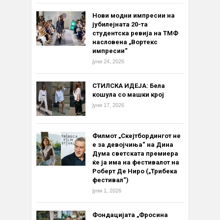
Нови модни импресии на
јубилејната 20-та
студентска ревија на ТМФ
насловена „Вортекс
импресии“
јуни 24, 2026
СТИЛСКА ИДЕЈА: Бела
кошула со машки крој
јуни 17, 2026
Филмот „Скејтбордингот не
е за девојчиња“ на Дина
Дума светската премиера
ќе ја има на фестивалот на
Роберт Де Ниро („Трибека
фестивал“)
јуни 1, 2026
Фондацијата „Фросина