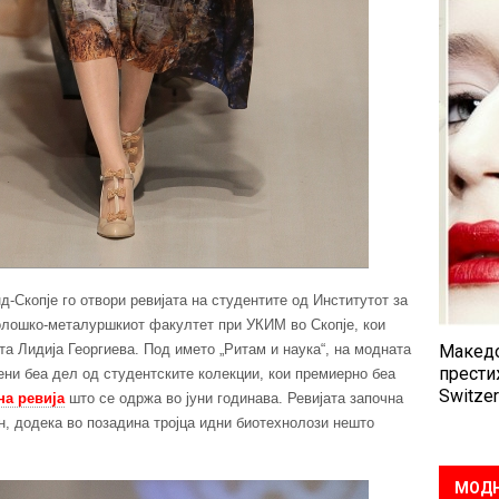
-Скопје го отвори ревијата на студентите од Институтот за
нолошко-металуршкиот факултет при УКИМ во Скопје, кои
та Лидија Георгиева. Под името „Ритам и наука“, на модната
Македо
прести
ени беа дел од студентските колекции, кои премиерно беа
Switzer
а ревија
што се одржа во јуни годинава. Ревијата започна
н, додека во позадина тројца идни биотехнолози нешто
МОДН