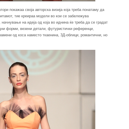
тори покажаа своја авторска визија која треба понатаму да
ритамот, тие креираа модели во кои се забележува
начнување на идеја од која во иднина ќе треба да се градат
дни форми, везени детали, футуристички референци,
рамени од коса наместо ткаенина, 3Д-облици, романтични, но