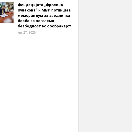
Фондацијата „Фросина
Кулакова“ и МВР потпишаа
меморандум за заедничка
борба за поголема
безбедност во сообраќајот
мај 27, 2026