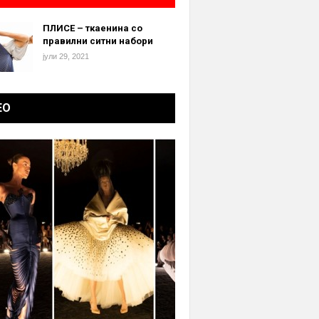
ПЛИСЕ – ткаенина со
правилни ситни набори
јули 29, 2021
ЕО