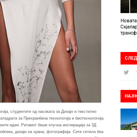
Новата
Скјапар
трансф
СЛЕД
НАЈН
гија, студентите од насоката за Дизајн и текстилно
атедрата за Прехранбена технологија и биотехнологија,
чките идеи. Ритамот беше клучна инспирација за 3Д
 облека, дизајн на храна, фотографија. Сите сетила беа