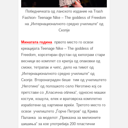
Победничката од ланското издание на Trash
Fashion- Teenage Nike – The goddess of Freedom
на „Интернационалното средно училиште“ од
Скопје
Минатата година
првото место го освои
креацијата Teenage Nike – The goddess of
Freedom, корсетиран фустан од килограм стари
весници во комплет со крилја од опаковки од
смоки, тетрапак и чипс, дело на тимот од
„Интернационалното средно училиште“ од
Скопје. Второнаграден беше тим од училиштето
„Неготино“ од полошкото село Неготино кој се
претстави со „Класична облека“, односно машки
костум, кошула, елек и вратоврска комплетно
изработени од хартиени вреќи. Третото место го
освои училиштето „Ѓорче Петров“ од Крива
Паланка за моделот „Приказна за милионите
шишиња“ за кое употребија 200 пластични