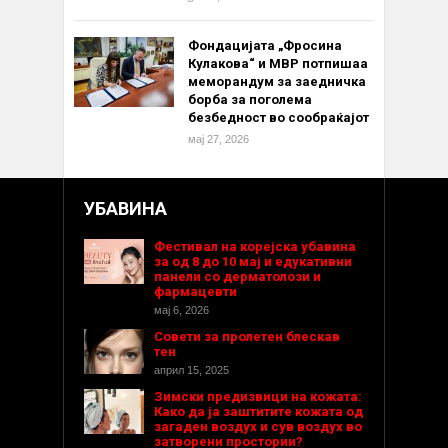
Фондацијата „Фросина
Кулакова“ и МВР потпишаа
меморандум за заедничка
борба за поголема
безбедност во сообраќајот
мај 27, 2026
УБАВИНА
Фестивал на корејска убавина
за од 8 до 10 мај и едукативни
панели со дерматолози и
фармацевти
мај 6, 2026
Совети за пролетен блескав
тен
април 15, 2025
Зимски предизвици на кожата:
Како да ја заштитите кожата од
загаден воздух и сув воздух во
затворени простории?