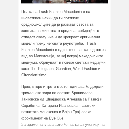
Целта на Trash Fashion Macеdоnia е на
иновативен начин да ги поттикне
средношколците да ја развијат свеста за
заштита на животната средина, собирајќи го
отпадот околу нив и да креираат оригинални
модели преку неговата реупотреба. Trash
Fashion Macedonia е единствен настан од ваков
вид во Македонија, за кој покрај македонските
медиуми, објавуваат и повеќе светски медиуми
како The Telegraph, Guardian, World Fashion и
Gironalettisimo.
Прво, второ и трето место годинава ќе додели
тричленото жири во состав: Бранислава
Јанковска од Швајцарска Агенција за Развој и
Соработка, Катарина Ивановска – светски
познатата манекенка и Бојан Трајковски –
фронтменот на Eye Cue.
За време на гласањето ќе настапат ученици на