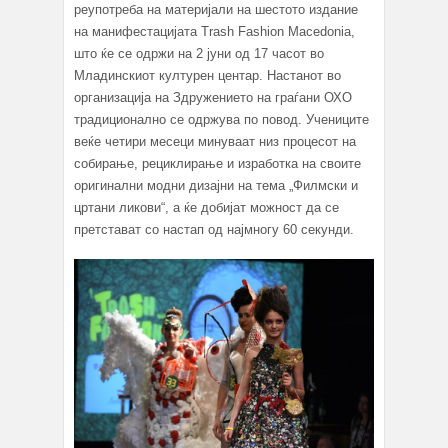
реупотреба на материјали на шестото издание
на манифестацијата Trash Fashion Macedonia,
што ќе се одржи на 2 јуни од 17 часот во
Младинскиот културен центар. Настанот во
организација на Здружението на граѓани ОХО
традиционално се одржува по повод. Учениците
веќе четири месеци минуваат низ процесот на
собирање, рециклирање и изработка на своите
оригинални модни дизајни на тема „Филмски и
цртани ликови“, а ќе добијат можност да се
претстават со настап од најмногу 60 секунди.