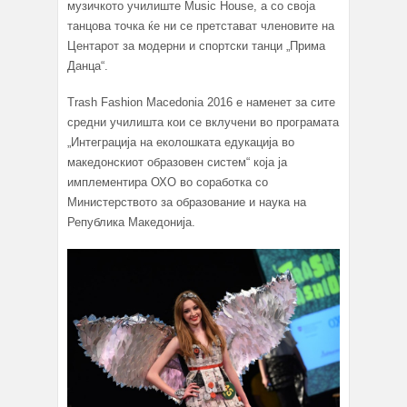
музичкото училиште Music House, a со своја
танцова точка ќе ни се претстават членовите на
Центарот за модерни и спортски танци „Прима
Данца“.
Trash Fashion Macedonia 2016 е наменет за сите
средни училишта кои се вклучени во програмата
„Интеграција на еколошката едукација во
македонскиот образовен систем“ која ја
имплементира ОХO во соработка со
Министерството за образование и наука на
Република Македонија.