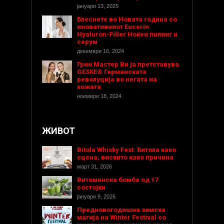
јануари 13, 2025
Блеснете во Новата година со
иновативниот Eucerin
Hyaluron-Filler Ноќен пилинг и
серум
декември 16, 2024
Грин Мастер Ви ја претставува
GESKE® Германската
револуција во негата на
кожата
ноември 18, 2024
ЖИВОТ
Bitola Whisky Fest: Битола како
сцена, вискито како причина
март 31, 2026
Витаминска бомба од 17
состојки
јануари 9, 2026
Предновогодишнa зимска
магија на Winter Festival со