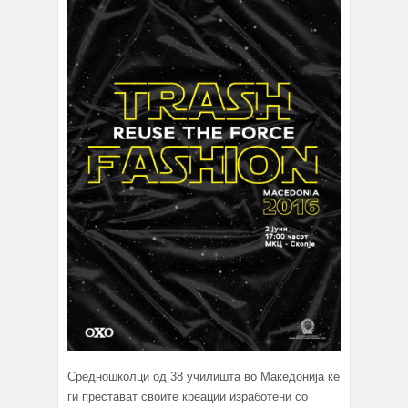
Средношколци од 38 училишта во Македонија ќе
ги престават своите креации изработени со