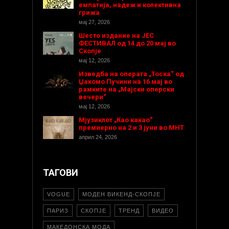
емпатија, надеж и колективна
грижа
мај 27, 2026
Шесто издание на ЈЕС
ФЕСТИВАЛ од 14 до 20 мај во
Скопје
мај 12, 2026
Изведба на операта „Тоска“ од
Џакомо Пучини на 16 мај во
рамките на „Мајски оперски
вечери“
мај 12, 2026
Мјузиклот „Као какао“
премиерно на 2 и 3 јуни во МНТ
април 24, 2026
ТАГОВИ
VOGUE
МОДЕН ВИКЕНД-СКОПЈЕ
ПАРИЗ
СКОПЈЕ
ТРЕНД
ВИДЕО
МАКЕДОНСКА МОДА