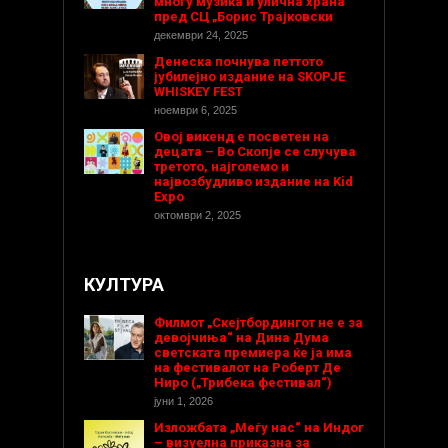
многу музика и улична храна
пред СЦ „Борис Трајковски
декември 24, 2025
Денеска почнува петтото
јубилејно издание на SKOPJE
WHISKEY FEST
ноември 6, 2025
Овој викенд е посветен на
децата – Во Скопје се случува
третото, најголемо и
највозбудливо издание на Kid
Expo
октомври 2, 2025
КУЛТУРА
Филмот „Скејтбордингот не е за
девојчиња“ на Дина Дума
светската премиера ќе ја има
на фестивалот на Роберт Де
Ниро („Трибека фестивал“)
јуни 1, 2026
Изложбата „Меѓу нас“ на Индог
– визуелна приказна за