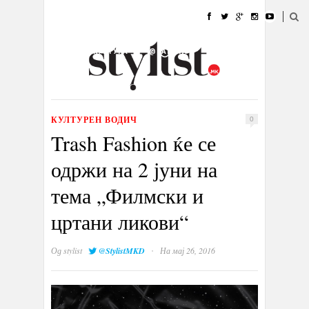
ДОМА
МОДА
СТИЛ
УБАВИНА
ЖИВОТ
КУЛТУРА
@РАБОТА
ГАЛЕРИЈА
ИЗЛОГ
КОНТАКТ
КУЛТУРЕН ВОДИЧ
0
Trash Fashion ќе се
одржи на 2 јуни на
тема „Филмски и
цртани ликови“
·
Од
stylist
@StylistMKD
На мај 26, 2016