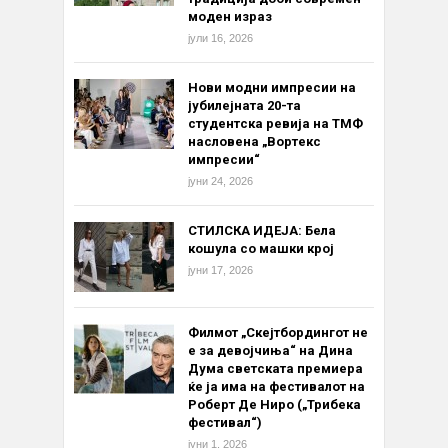
моден израз
јули 16, 2026
Нови модни импресии на
јубилејната 20-та
студентска ревија на ТМФ
насловена „Вортекс
импресии“
јуни 24, 2026
СТИЛСКА ИДЕЈА: Бела
кошула со машки крој
јуни 17, 2026
Филмот „Скејтбордингот не
е за девојчиња“ на Дина
Дума светската премиера
ќе ја има на фестивалот на
Роберт Де Ниро („Трибека
фестивал“)
јуни 1, 2026