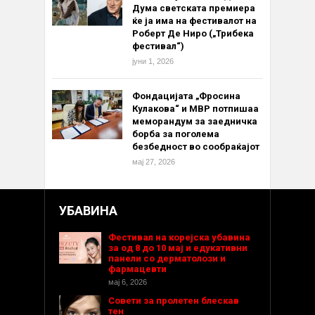
Дума светската премиера
ќе ја има на фестивалот на
Роберт Де Ниро („Трибека
фестивал“)
јуни 1, 2026
Фондацијата „Фросина
Кулакова“ и МВР потпишаа
меморандум за заедничка
борба за поголема
безбедност во сообраќајот
мај 27, 2026
УБАВИНА
Фестивал на корејска убавина
за од 8 до 10 мај и едукативни
панели со дерматолози и
фармацевти
мај 6, 2026
Совети за пролетен блескав
тен