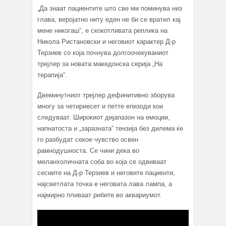
„Да знаат пациентите што све ми поминува низ
глава, веројатно ниту еден не би се вратил кај
мене никогаш“, е скокотливата реплика на
Никола Ристановски и неговиот карактер Д-р
Терзиев со која почнува долгоочекуваниот
трејлер за новата македонска серија „На
терапија“.
Двеминутниот трејлер дефинитивно зборува
многу за четириесет и петте епизоди кои
следуваат. Широкиот дијапазон на емоции,
напнатоста и „заразната“ тензија без дилема ќе
го разбудат секое чувство освен
рамнодушноста. Се чини дека во
меланхоличната соба во која се одвиваат
сесиите на Д-р Терзиев и неговите пациенти,
најсветлата точка е неговата лава лампа, а
најмирно пливаат рибите во аквариумот.