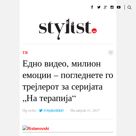
ДОМА
МОДА
СТИЛ
УБАВИНА
ЖИВОТ
КУЛТУРА
@РАБОТА
ГАЛЕРИЈА
ИЗЛОГ
КОНТАКТ
ТВ
0
Едно видео, милион
емоции – погледнете го
трејлерот за серијата
„На терапија“
·
Од
stylist
@StylistMKD
На август 31, 2017