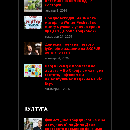
Витаминска бомба од 17
состојки
јануари 9, 2026
Предновогодишнa зимска
магија на Winter Festival со
многу музика и улична храна
пред СЦ „Борис Трајковски
декември 24, 2025
Денеска почнува петтото
јубилејно издание на SKOPJE
WHISKEY FEST
ноември 6, 2025
Овој викенд е посветен на
децата – Во Скопје се случува
третото, најголемо и
највозбудливо издание на Kid
Expo
октомври 2, 2025
КУЛТУРА
Филмот „Скејтбордингот не е за
девојчиња“ на Дина Дума
светската премиера ќе ја има