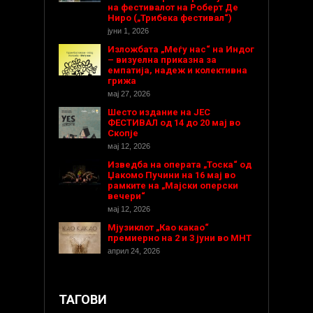
на фестивалот на Роберт Де
Ниро („Трибека фестивал“)
јуни 1, 2026
Изложбата „Меѓу нас“ на Индог
– визуелна приказна за
емпатија, надеж и колективна
грижа
мај 27, 2026
Шесто издание на ЈЕС
ФЕСТИВАЛ од 14 до 20 мај во
Скопје
мај 12, 2026
Изведба на операта „Тоска“ од
Џакомо Пучини на 16 мај во
рамките на „Мајски оперски
вечери“
мај 12, 2026
Мјузиклот „Као какао“
премиерно на 2 и 3 јуни во МНТ
април 24, 2026
ТАГОВИ