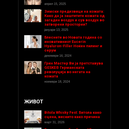
април 15, 2025
Зимски предизвици на кожата:
Како да ја заштитите кожата од
загаден воздух и сув воздух во
затворени простории?
јануари 13, 2025
Блеснете во Новата година со
иновативниот Eucerin
Hyaluron-Filler Ноќен пилинг и
серум
декември 16, 2024
Грин Мастер Ви ја претставува
GESKE® Германската
револуција во негата на
кожата
ноември 18, 2024
ЖИВОТ
Bitola Whisky Fest: Битола како
сцена, вискито како причина
март 31, 2026