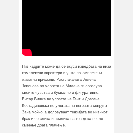
Низ кадрите може да се вкуси изведбата на низа
комплексни карактери и уште покомплексни
животни приказни. Расплаканата Јелена
Јованова во улогата на Милена ги соголува
своите чувства и буквално и фигуративно.
Висар Вишка во улогата на Гент и Драгана
Костадиновска во улогата на неговата сопруга
Зана моќно ја доловуваат тензијата во нивниот
брак и се слика и прилика на тоа дека после
смеење доаѓа плачење.