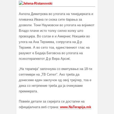
Ангела Димитрова во улогата на тинејџерката и
пливачка Ивана ги скока сите барања за
дозволи. Тони Наумовски во улогата на војникот
Владо плаче исто толку силно колку што
провоцира. Во солзи е и Амернис Нокшиќи во
улога на Ана Терзиева, сопругата на Д-р
Терзиев. А во сето тоа, единствениот глас на
разумот е Бедија Беговска во улогата на
психотерапевтот Д-р Вера Арсиќ.
„На терапија“ започнува со емитување на 18-ти
септември на „ТВ Сител“. Ако треба да
донесеме еден заклучок од овој трејлер, тоа е
дека со нетрпение треба да ја очекуваме
премиерата.
Повеќе детали за серијата се достапни на
официјалната веб страна:
www.NaTerapija.mk