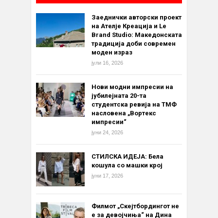
Заеднички авторски проект
на Ателје Креација и Le
Brand Studio: Македонската
традиција доби современ
моден израз
јули 16, 2026
Нови модни импресии на
јубилејната 20-та
студентска ревија на ТМФ
насловена „Вортекс
импресии“
јуни 24, 2026
СТИЛСКА ИДЕЈА: Бела
кошула со машки крој
јуни 17, 2026
Филмот „Скејтбордингот не
е за девојчиња“ на Дина