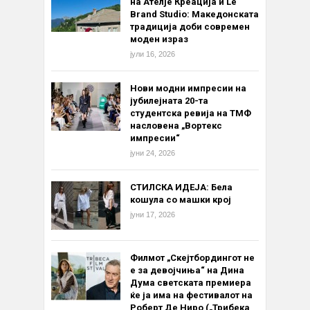
на Ателје Креација и Le
Brand Studio: Македонската
традиција доби современ
моден израз
јули 16, 2026
Нови модни импресии на
јубилејната 20-та
студентска ревија на ТМФ
насловена „Вортекс
импресии“
јуни 24, 2026
СТИЛСКА ИДЕЈА: Бела
кошула со машки крој
јуни 17, 2026
Филмот „Скејтбордингот не
е за девојчиња“ на Дина
Дума светската премиера
ќе ја има на фестивалот на
Роберт Де Ниро („Трибека