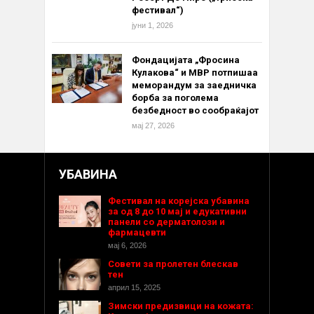
фестивал“)
јуни 1, 2026
Фондацијата „Фросина
Кулакова“ и МВР потпишаа
меморандум за заедничка
борба за поголема
безбедност во сообраќајот
мај 27, 2026
УБАВИНА
Фестивал на корејска убавина
за од 8 до 10 мај и едукативни
панели со дерматолози и
фармацевти
мај 6, 2026
Совети за пролетен блескав
тен
април 15, 2025
Зимски предизвици на кожата: