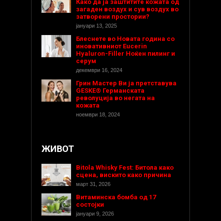
Како да ја заштитите кожата од
загаден воздух и сув воздух во
затворени простории?
јануари 13, 2025
Блеснете во Новата година со
иновативниот Eucerin
Hyaluron-Filler Ноќен пилинг и
серум
декември 16, 2024
Грин Мастер Ви ја претставува
GESKE® Германската
револуција во негата на
кожата
ноември 18, 2024
ЖИВОТ
Bitola Whisky Fest: Битола како
сцена, вискито како причина
март 31, 2026
Витаминска бомба од 17
состојки
јануари 9, 2026