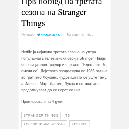
Прв поглед на третата
сезона на Stranger
Things
·
Од
stylist
@StylistMKD
На март 21, 2019
Netflix ја најавува третата сезона на ултра
популарната телевизиска серија Stranger Things
со официјален трејлер и слоганот “Едно лето ќе
смени сè“. Дејството продолжува во 1985 година
во гратчето Хоукинс, чудовиштата се уште таму,
а Илевен, Мајк, Дастин, Лукас и останатите
продолжуваат да се борат со нив…
Премиерата е на 4 јули.
STRANGER THINGS
ТВ
ТЕЛЕВИЗИСКА СЕРИЈА
ТРЕЈЛЕР