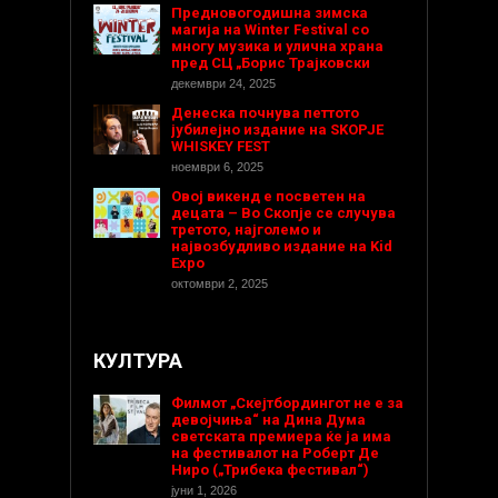
Предновогодишнa зимска
магија на Winter Festival со
многу музика и улична храна
пред СЦ „Борис Трајковски
декември 24, 2025
Денеска почнува петтото
јубилејно издание на SKOPJE
WHISKEY FEST
ноември 6, 2025
Овој викенд е посветен на
децата – Во Скопје се случува
третото, најголемо и
највозбудливо издание на Kid
Expo
октомври 2, 2025
КУЛТУРА
Филмот „Скејтбордингот не е за
девојчиња“ на Дина Дума
светската премиера ќе ја има
на фестивалот на Роберт Де
Ниро („Трибека фестивал“)
јуни 1, 2026