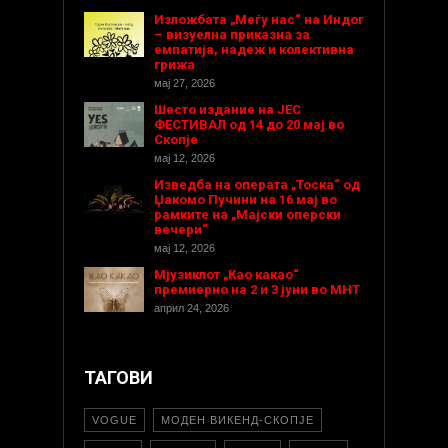
Изложбата „Меѓу нас“ на Индог
– визуелна приказна за
емпатија, надеж и колективна
грижа
мај 27, 2026
Шесто издание на ЈЕС
ФЕСТИВАЛ од 14 до 20 мај во
Скопје
мај 12, 2026
Изведба на операта „Тоска“ од
Џакомо Пучини на 16 мај во
рамките на „Мајски оперски
вечери“
мај 12, 2026
Мјузиклот „Као какао“
премиерно на 2 и 3 јуни во МНТ
април 24, 2026
ТАГОВИ
VOGUE
МОДЕН ВИКЕНД-СКОПЈЕ